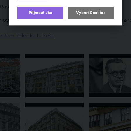
Paseka, Praha 2012
Přijmout vše
Vybrat Cookies
ury pohledem Zdeňka Lukeše na TV Architect nalezn
hledem Zdeňka Lukeše