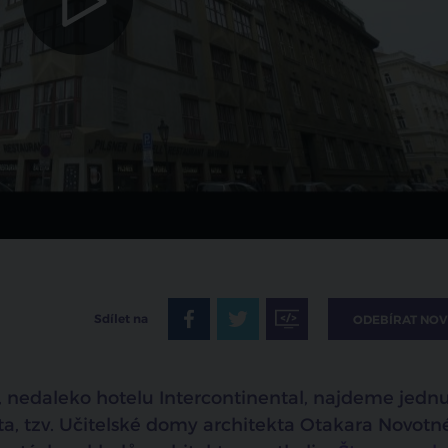
zrušit
Sdílet na
ODEBÍRAT NOV
y, nedaleko hotelu Intercontinental, najdeme jedn
ta, tzv. Učitelské domy architekta Otakara Novotn