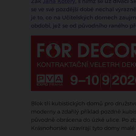
Žák
Jana Kotěry
, s nímž se už diváci 
se ve své pozdější době nechal výrazně
je to, co na Učitelských domech zaujm
období, jež se od původního raného př
Blok tří kubistických domů pro družst
moderny a zdařilý příklad pozdně kubist
původně obrácena do úzké ulice. Po z
Krásnohorské uzavírají tyto domy malé