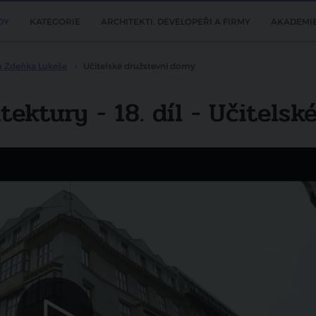
DY
KATEGORIE
ARCHITEKTI, DEVELOPEŘI A FIRMY
AKADEMI
m Zdeňka Lukeše
Učitelské družstevní domy
tektury - 18. díl - Učitels
Další video
Skryté poklady architektury - Hotel
InterContinental