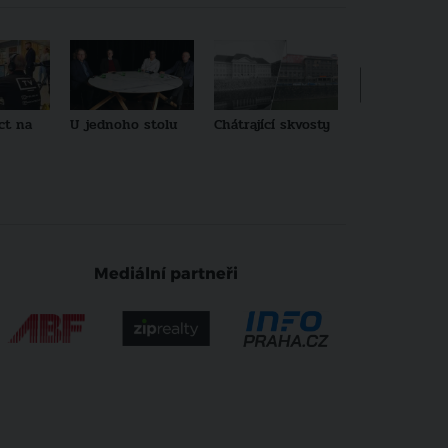
ct na
U jednoho stolu
Chátrající skvosty
Architekti no
generace
Mediální partneři