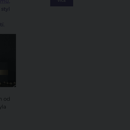
omu
,
VÍCE
styl
í.
n od
yla