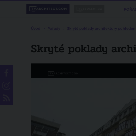
POŘA
Úvod
Pořady
Skryté poklady architektury pohlede
Skryté poklady archi
Líbí se vám pořad?
Sdílejte ho svým přátelům.