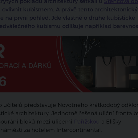
Skrytých pokladů architektury setkali u
Štencova d
 ovlivnit kubismem. A právě tento architektonický 
e na první pohled. Jde vlastně o druhé kubistické
edválečného kubismu odlišuje například barevnost
vo učitelů představuje Novotného krátkodobý odklo
ické architektury. Jednotně řešená uliční fronta b
bourání bloků mezi ulicemi
Pařížskou
a Elišky
 náměstí za hotelem Intercontinental.