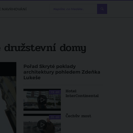
E NAVRHOVÁNÍ
ké družstevní domy
Pořad Skryté poklady
architektury pohledem Zdeňka
Lukeše
Hotel
19. díl
InterContinental
Čechův most
20. díl