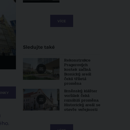
VÍCE
Sledujte také
Rekonstrukce
Pragerových
kostek začíná.
Ikonický areál
čeká tříletá
proměna
Brněnský klášter
INKY
voršilek čeká
rozsáhlá proměna.
Historický areál se
otevře veřejnosti
u
ého.