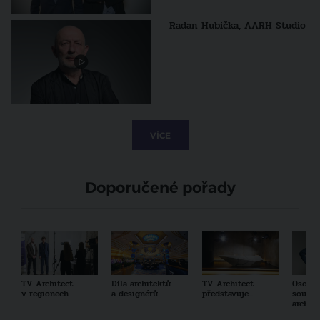
Radan Hubička, AARH Studio
VÍCE
Doporučené pořady
TV Architect
Díla architektů
TV Architect
Osobno
v regionech
a designérů
představuje...
součas
archit