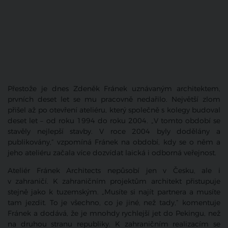
Přestože je dnes Zdeněk Fránek uznávaným architektem,
prvních deset let se mu pracovně nedařilo. Největší zlom
přišel až po otevření ateliéru, který společně s kolegy budoval
deset let – od roku 1994 do roku 2004. „V tomto období se
stavěly nejlepší stavby. V roce 2004 byly dodělány a
publikovány,“ vzpomíná Fránek na období, kdy se o něm a
jeho ateliéru začala více dozvídat laická i odborná veřejnost.
Ateliér Fránek Architects nepůsobí jen v Česku, ale i
v zahraničí. K zahraničním projektům architekt přistupuje
stejně jako k tuzemským. „Musíte si najít partnera a musíte
tam jezdit. To je všechno, co je jiné, než tady,“ komentuje
Fránek a dodává, že je mnohdy rychlejší jet do Pekingu, než
na druhou stranu republiky. K zahraničním realizacím se