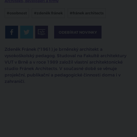
Architekti, developeři a firmy
#osobnost
#zdeněk fránek
#fránek architects
ODEBÍRAT NOVINKY
Zdeněk Fránek (*1961) je brněnský architekt a
vysokoškolský pedagog. Studoval na Fakultě architektury
VUT v Brně a v roce 1989 založil vlastní architektonické
studio Fránek Architects. V současné době se věnuje
projekční, publikační a pedagogické činnosti doma i v
zahraničí.