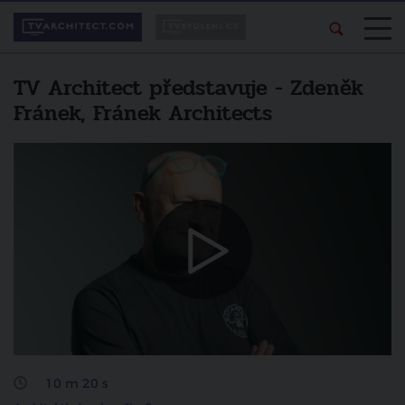
TV Architect představuje - Zdeněk
Fránek, Fránek Architects
Líbí se vám pořad?
Další video
Sdílejte ho svým
TV Architect představuje - m4
přátelům.
architekti
zrušit
sdílet na facebooku
10 m 20 s