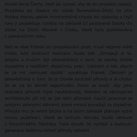
dostal skrze Čechy, kteří jej vyzvali, aby se do projektů zapojil.
Poptávka po Stezce do oblak Świeradów-Zdrój na jihu
Polska, kterou ateliér momentálně chystá do výstavby a čtyři
roky ji projektuje, vznikla na základě již postavené Stezky do
oblak na Dolní Moravě v Česku, která byla publikována
v zahraničním tisku.
Než se však Fránek do projektování pustí, musí nejprve vidět
místo, kde budoucí realizace bude stát. „Zmapuji si to,
projdu a musím být přesvědčený o tom, že stavba dobře
dopadne a nedělám zbytečnou práci. Vybírám si tak, abych
se za nic nemusel stydět,“ vysvětluje Fránek. Zároveň je
přesvědčený o tom, že je člověk součástí přírody a je chyba,
že se na to téměř zapomnělo. Proto se snaží, aby jeho
realizace přírodě nijak neubližovaly. Nebrání se ekologické
architektuře, při níž se, jak sám přiznává, naučil pracovat se
svislými zelenými stěnami, které mnozí považují za zbytečné.
Příroda mu je velmi blízká a na jejím základě plánuje vydat
novou publikaci, která se tomuto tématu bude věnovat
z filozofického hlediska. Také doufá, že nynější a budoucí
generace dalšímu ničení přírody zabrání.