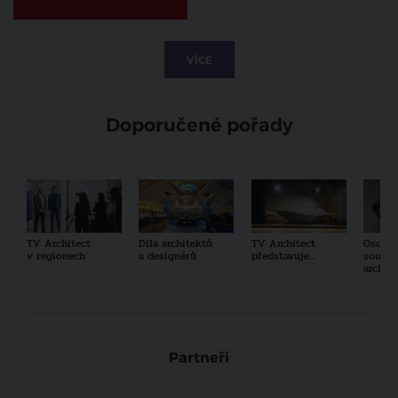
VÍCE
Doporučené pořady
TV Architect
Díla architektů
TV Architect
Osobno
v regionech
a designérů
představuje...
součas
archit
Partneři