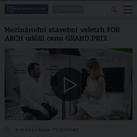
Mezinárodní stavební veletrh FOR
ARCH udělil cenu GRAND PRIX
Líbí se vám pořad?
Další video
Sdílejte ho svým
Solární střešní tašky jsou
přátelům.
materiálem budoucnosti
zrušit
sdílet na facebooku
4 m 43 s / Autor: TV Architect