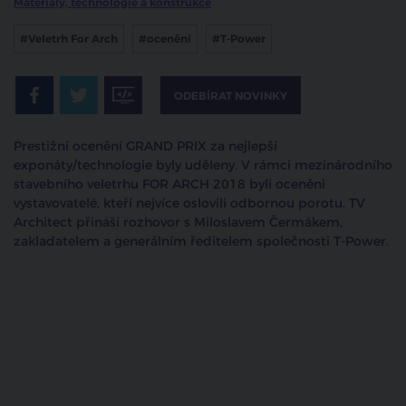
Materiály, technologie a konstrukce
#Veletrh For Arch
#ocenění
#T-Power
ODEBÍRAT NOVINKY
Prestižní ocenění GRAND PRIX za nejlepší
exponáty/technologie byly uděleny. V rámci mezinárodního
stavebního veletrhu FOR ARCH 2018 byli oceněni
vystavovatelé, kteří nejvíce oslovili odbornou porotu. TV
Architect přináší rozhovor s Miloslavem Čermákem,
zakladatelem a generálním ředitelem společnosti T-Power.