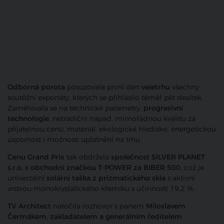
Odborná porota
posuzovala první den
veletrhu
všechny
soutěžní exponáty, kterých se přihlásilo téměř pět desítek.
Zaměřovala se na technické parametry,
progresivní
technologie
, netradiční nápad, mimořádnou kvalitu za
přijatelnou cenu, materiál, ekologické hledisko, energetickou
úspornost i možnosti uplatnění na trhu.
Cenu Grand Prix
tak obdržela
společnost SILVER PLANET
s.r.o. s obchodní značkou T-POWER za BIBER 500
, což je
univerzální
solární taška z prizmatického skla
s aktivní
vrstvou monokrystalického křemíku s účinností 19,2 %.
TV Architect
natočila rozhovor s panem
Miloslavem
Čermákem, zakladatelem a generálním ředitelem