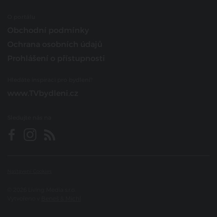
O portálu
Obchodní podmínky
Ochrana osobních údajů
Prohlášení o přístupnosti
Hledáte inspiraci pro bydlení?
www.TVbydleni.cz
Sledujte nás na
Nastavení Cookies
© 2026 Living Media s.r.o.
Vytvořeno v
Beneš & Michl