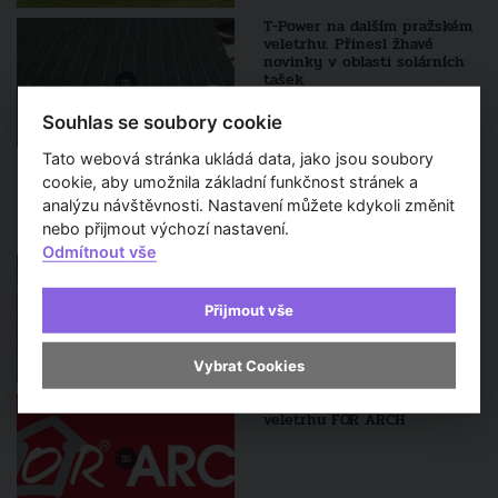
T-Power na dalším pražském
veletrhu. Přinesl žhavé
novinky v oblasti solárních
tašek
Souhlas se soubory cookie
Tato webová stránka ukládá data, jako jsou soubory
cookie, aby umožnila základní funkčnost stránek a
Sledujte také
analýzu návštěvnosti. Nastavení můžete kdykoli změnit
nebo přijmout výchozí nastavení.
Odmítnout vše
Podívejte se na novinky pro
rok 2025 z veletrhu FOR
ARCH. Navštívit ho můžete
Přijmout vše
do soboty 21.9.2024
Vybrat Cookies
Začíná 31. ročník stavebního
veletrhu FOR ARCH