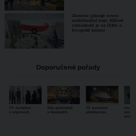
Olomouc plánuje novou
multifunkční halu. Klíčové
rozhodnutí je na ÚOHS a
Evropské komisi
Doporučené pořady
TV Architect
Díla architektů
TV Architect
Osobno
v regionech
a designérů
představuje...
součas
archit