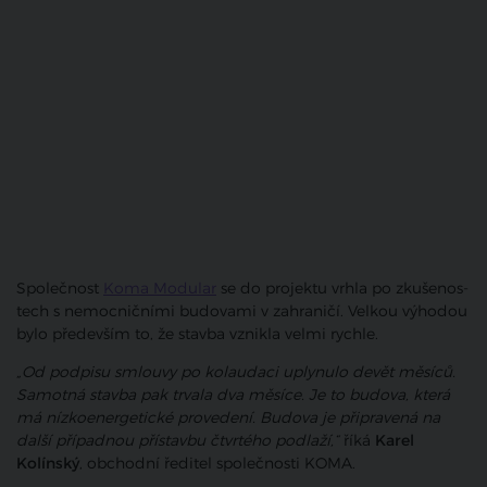
Společnost
Koma Modular
se do projektu vrhla po zku­še­nos­
tech s nemoc­nič­ní­mi budo­va­mi v zahra­ni­čí. Velkou výhodou
bylo především to, že stavba vznikla velmi rychle.
„Od podpisu smlouvy po kolaudaci uplynulo devět měsíců.
Samotná stavba pak trvala dva měsíce. Je to budova, která
má nízkoenergetické provedení. Budova je připravená na
další případnou přístavbu čtvrtého podlaží,“
říká
Karel
Kolínský
, obchodní ředitel společnosti KOMA.