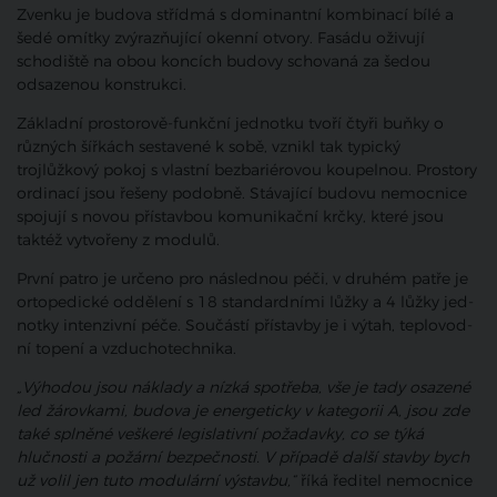
Zvenku je budova střídmá s dominantní kombinací bílé a
šedé omítky zvýrazňující okenní otvory. Fasádu oživují
schodiště na obou koncích budovy schovaná za šedou
odsazenou konstrukci.
Základní prostorově-funkční jednotku tvoří čtyři buňky o
různých šířkách sestavené k sobě, vznikl tak typický
trojlůžkový pokoj s vlastní bezbariérovou koupelnou. Prostory
ordinací jsou řešeny podobně. Stávající budovu nemocnice
spojují s novou přístavbou komunikační krčky, které jsou
taktéž vytvořeny z modulů.
Prv­ní patro je urče­no pro násled­nou péči, v dru­hém pat­ře je
orto­pe­dic­ké oddě­le­ní s
18
stan­dard­ní­mi lůž­ky a
4
lůž­ky jed­
not­ky inten­ziv­ní péče. Sou­čás­tí přístavby je i výtah, tep­lo­vod­
ní tope­ní a vzduchotechnika.
„Výhodou jsou náklady a nízká spotřeba, vše je tady osazené
led žárovkami, budova je energeticky v kategorii A, jsou zde
také splněné veškeré legislativní požadavky, co se týká
hlučnosti a požární bezpečnosti. V případě další stavby bych
už volil jen tuto modulární výstavbu,“
říká ředitel nemocnice