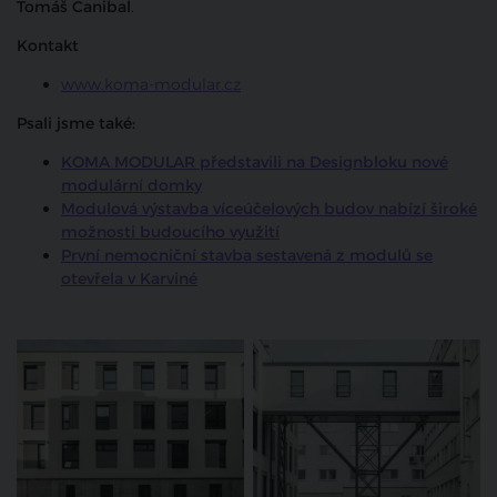
Tomáš Canibal
.
Kontakt
www.koma-modular.cz
Psali jsme také:
KOMA MODULAR představili na Designbloku nové
modulární domky
Modulová výstavba víceúčelových budov nabízí široké
možnosti budoucího využití
První nemocniční stavba sestavená z modulů se
otevřela v Karviné