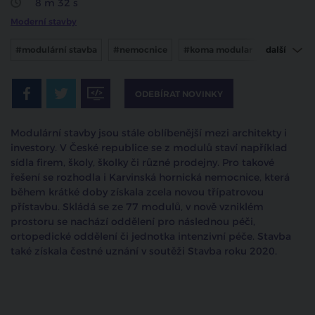
8 m 32 s
Moderní stavby
#modulární stavba
#nemocnice
#koma modular
další
#karviná
ODEBÍRAT NOVINKY
Modulární stavby jsou stále oblíbenější mezi architekty i
investory. V České republice se z modulů staví například
sídla firem, školy, školky či různé prodejny. Pro takové
řešení se rozhodla i Karvinská hornická nemocnice, která
během krátké doby získala zcela novou třípatrovou
přístavbu. Skládá se ze 77 modulů, v nově vzniklém
prostoru se nachází oddělení pro následnou péči,
ortopedické oddělení či jednotka intenzivní péče. Stavba
také získala čestné uznání v soutěži Stavba roku 2020.