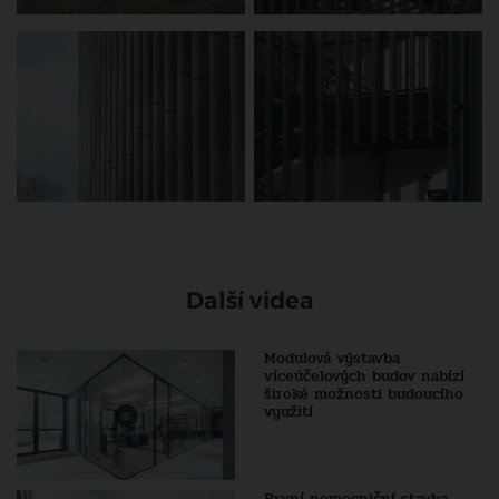
Další videa
Modulová výstavba
víceúčelových budov nabízí
široké možnosti budoucího
využití
První nemocniční stavba