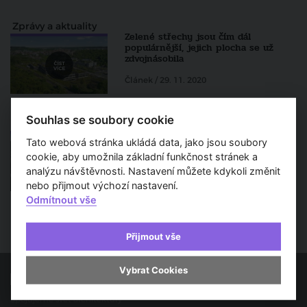
Zprávy a aktuality
Zelené střechy jsou čím dál
populárnější, jejich plocha se už
zdvojnásobila
Článek / 29. 11. 2020
Souhlas se soubory cookie
Udržitelná architektura
Ochlazují vzduch a zadržují vodu.
Tato webová stránka ukládá data, jako jsou soubory
Zelené střechy jsou v Česku stále v
počátcích
cookie, aby umožnila základní funkčnost stránek a
analýzu návštěvnosti. Nastavení můžete kdykoli změnit
Článek / 1. 11. 2019
nebo přijmout výchozí nastavení.
Odmítnout vše
Přijmout vše
Vybrat Cookies
Spojujeme svět architektury