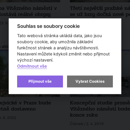
ba Vítězného náměstí v
Třetí největší pražské n
dostává reálné obrysy
se už brzy dočká nové 
23. 9. 2023
Článek / 28. 2. 2023
Souhlas se soubory cookie
Tato webová stránka ukládá data, jako jsou
soubory cookie, aby umožnila základní
 aktuality
Zprávy a aktuality
funkčnost stránek a analýzu návštěvnosti.
Nastavení můžete kdykoli změnit nebo přijmout
výchozí nastavení.
Odmítnout vše
Přijmout vše
Vybrat Cookies
Dejvické v Praze bude
Koncepční studie prom
tně dostaveno
Vítězného náměstí bude
konce roku
4. 6. 2022
Článek / 2. 4. 2019