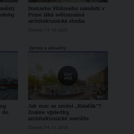
áměstí
Dostavba Vítězného náměstí v
podoby
Praze láká světoznámá
architektonická studia
Článek / 14. 10. 2022
Zprávy a aktuality
ěny
Jak moc se změní „Kulaťák“?
 do
Známe výsledky
architektonické soutěže
Článek / 14. 11. 2018