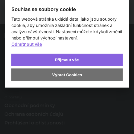
Souhlas se soubory cookie
Tato webová stránka ukládá data, jako jsou soubory
cookie, aby umožnila základní funkčnost stránek a
analýzu návštěvnosti. Nastavení můžete kdykoli změnit
nebo přijmout výchozí nastavení.
Odmítnout vše
Spojujeme svět architektury
O nás
Přijmout vše
Provozovatel
Kontakt
Vybrat Cookies
Spolupracujte s námi
O portálu
Obchodní podmínky
Ochrana osobních údajů
Prohlášení o přístupnosti