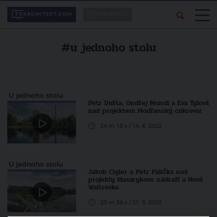
#u jednoho stolu
U jednoho stolu
Petr Dušta, Ondřej Mundl a Eva Tylová
nad projektem Modřanský cukrovar
24 m 15 s / 14. 6. 2022
U jednoho stolu
Jakub Cigler a Petr Palička nad
projekty Masarykovo nádraží a Nová
Waltrovka
25 m 38 s / 31. 5. 2022