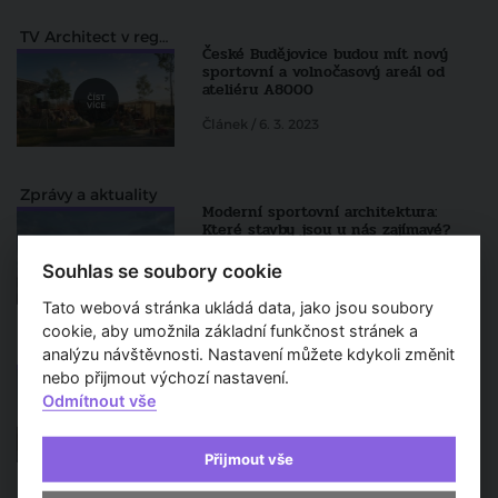
TV Architect v regionech
České Budějovice budou mít nový
sportovní a volnočasový areál od
ateliéru A8000
Článek / 6. 3. 2023
Zprávy a aktuality
Moderní sportovní architektura:
Které stavby jsou u nás zajímavé?
Článek / 10. 11. 2022
Souhlas se soubory cookie
Tato webová stránka ukládá data, jako jsou soubory
cookie, aby umožnila základní funkčnost stránek a
TV Architect představuje
analýzu návštěvnosti. Nastavení můžete kdykoli změnit
SENAA (Jan Sedláček, Václav Navrátil)
nebo přijmout výchozí nastavení.
Odmítnout vše
17 m 18 s / 6. 1. 2022
Přijmout vše