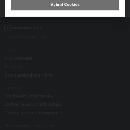
Vybrat Cookies
Spojujeme svět architektury
O nás
Provozovatel
Kontakt
Spolupracujte s námi
O portálu
Obchodní podmínky
Ochrana osobních údajů
Prohlášení o přístupnosti
Hledáte inspiraci pro bydlení?