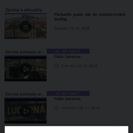
Zprávy a aktuality
Pinkasův palác jde do nedobrovolné
dražby
Článek / 13. 12. 2018
41. díl, část 2.
Skryté poklady architektury
Palác Lucerna
3 m 16 s / 6. 12. 2018
41. díl, část 1.
Skryté poklady architektury
Palác Lucerna
4 m 03 s / 29. 11. 2018