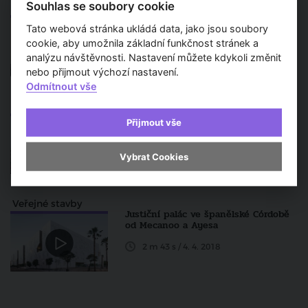
Souhlas se soubory cookie
Zprávy a aktuality
Z pražského Cukrovarnického paláce
Tato webová stránka ukládá data, jako jsou soubory
se stane hotel
cookie, aby umožnila základní funkčnost stránek a
Článek / 27. 8. 2018
analýzu návštěvnosti. Nastavení můžete kdykoli změnit
nebo přijmout výchozí nastavení.
Odmítnout vše
Města a urbanismus
Clam-Gallasův palác: Výstavní síň
Přijmout vše
antiky v srdci Prahy
Článek / 24. 8. 2018
Vybrat Cookies
Veřejné stavby
Justiční palác ve španělské Córdobě
od Mecanoo a Ayesa
2 m 43 s / 4. 4. 2018