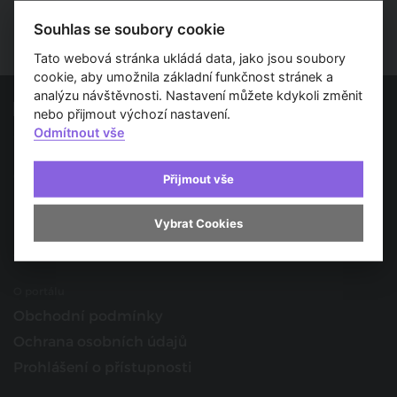
Souhlas se soubory cookie
Tato webová stránka ukládá data, jako jsou soubory
cookie, aby umožnila základní funkčnost stránek a
analýzu návštěvnosti. Nastavení můžete kdykoli změnit
nebo přijmout výchozí nastavení.
Odmítnout vše
Spojujeme svět architektury
O nás
Přijmout vše
Provozovatel
Vybrat Cookies
Kontakt
Spolupracujte s námi
O portálu
Obchodní podmínky
Ochrana osobních údajů
Prohlášení o přístupnosti