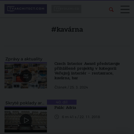
#kavárna
Zprávy a aktuality
Czech Interior Award představuje
přihlášené projekty v kategorii
Veřejný interiér – restaurace,
kavárna, bar
Článek / 25. 3. 2024
40. díl
Skryté poklady architektury
Palác Adria
6 m 41 s / 22. 11. 2018