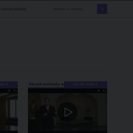
E NAVRHOVÁNÍ
Skryté poklady architektury
ást 3.
42. díl, část 2.