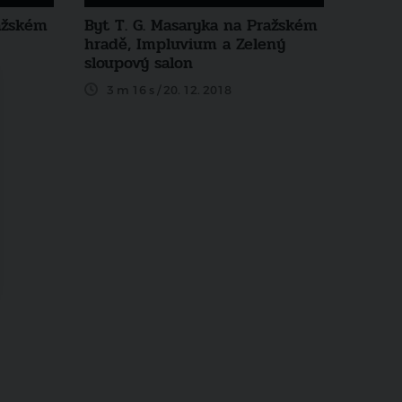
ražském
Byt T. G. Masaryka na Pražském
hradě, Impluvium a Zelený
sloupový salon
3 m 16 s / 20. 12. 2018