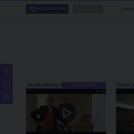
POŘA
Skryté poklady architektury
42. díl, část 5.