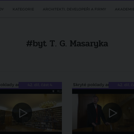
DY
KATEGORIE
ARCHITEKTI, DEVELOPEŘI A FIRMY
AKADEMI
#byt T. G. Masaryka
Skryté poklady architektury
Skryté poklady architektury
42. díl, část 4.
42. díl, č