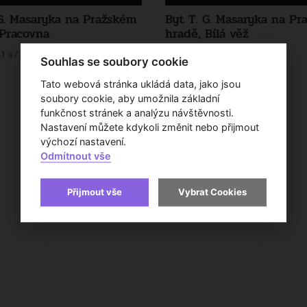
 G. Masaryka na Pražském
Byt T. G. Masaryka na P
 Pracovna
hradě, Bílá věž
 s / 3. 1. 2019
3 m 53 s / 27. 12. 2018
Souhlas se soubory cookie
Tato webová stránka ukládá data, jako jsou
soubory cookie, aby umožnila základní
funkčnost stránek a analýzu návštěvnosti.
Nastavení můžete kdykoli změnit nebo přijmout
výchozí nastavení.
Odmítnout vše
Přijmout vše
Vybrat Cookies