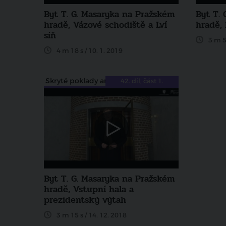
Byt T. G. Masaryka na Pražském
Byt T.
hradě, Vázové schodiště a Lví
hradě,
síň
3 m 51
4 m 18 s / 10. 1. 2019
Skryté poklady architektury
42. díl, část 1.
Byt T. G. Masaryka na Pražském
hradě, Vstupní hala a
prezidentský výtah
3 m 15 s / 14. 12. 2018