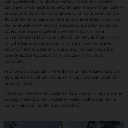
bez pohledového kontaktu s veřejnými uličními prostory.
Zajímavé je tak vsazení objektů do zeleně a prorůstání zeleně
ze středové plochy koncipované jako přírodní zeleň vzhůru
do svahů k okraji zástavby, kde se prolne se zelení okrajovou.
Jedná se tedy o kombinaci městského způsobu bydlení za
ponechání maxima zeleně a vytvoření soukromí na
privátních zahradách kolem domů. Skryté údolí tak vytvoří
přírodní bariéru mezi sousední komerční zónou. Stavby
obytných domů Zeleného města jsou navrženy vzdušné,
prosklené, s železobetonovým podzemím i nosnou
konstrukcí.
Architekti z Casua tak bytové domy unikátně zakomponovali
do svažitého údolí tak, aby se samy staly součástí okolních
zelených ploch.
V roce 2010 byl projekt Zelené město oceněn v renomované
soutěži „Nejlepší z realit – Best of Realty“, kde získal hlavní
cenu v kategorii rezidenčních projektů.