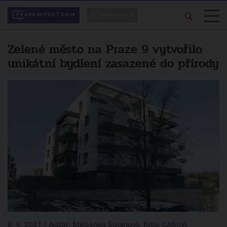
Zelené město na Praze 9 vytvořilo
unikátní bydlení zasazené do přírody
8. 4. 2021 / Autor: Štěpánka Šulanová, foto: CASUA