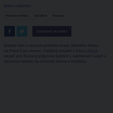
Zprávy a aktuality
#zelené město
#praha9
#casua
ODEBÍRAT NOVINKY
Stavba třetí a zároveň poslední etapy Zeleného Města
na Praze 9 je u konce. Úspěšný projekt z dílny
CASUA
vytváří pro Pražany příjemné bydlení v nádherném údolí v
lukrativní oblasti na rozhraní Jarova a Hrdlořez.