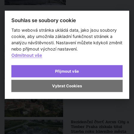
Souhlas se soubory cookie
Další zprávy a aktuality
Tato webová stránka ukládá data, jako jsou soubory
cookie, aby umožnila základní funkčnost stránek a
analýzu návštěvnosti. Nastavení můžete kdykoli změnit
TV Architect představuje -
nebo přijmout výchozí nastavení.
Architektonická a projekční
Odmítnout vše
kancelář Casua
Přijmout vše
Díky námitkám obyvatel se
Vybrat Cookies
Brno zřejmě stane
zelenějším městem
Rezidenční čtvrť Arcus City a
Timber Praha získala titul
Stavba roku hlavního města