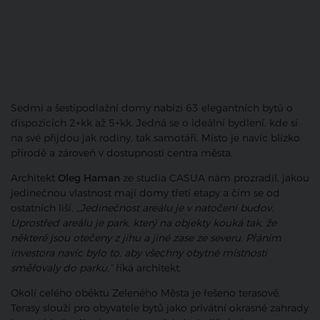
Sedmi a šestipodlažní domy nabízí 63 elegantních bytů o
dispozicích 2+kk až 5+kk. Jedná se o ideální bydlení, kde si
na své přijdou jak rodiny, tak samotáři. Místo je navíc blízko
přírodě a zároveň v dostupnosti centra města.
Architekt
Oleg Haman
ze studia CASUA nám prozradil, jakou
jedinečnou vlastnost mají domy třetí etapy a čím se od
ostatních liší.
„Jedinečnost areálu je v natočení budov.
Uprostřed areálu je park, který na objekty kouká tak, že
některé jsou otečeny z jihu a jiné zase ze severu. Přáním
investora navíc bylo to, aby všechny obytné místnosti
směřovaly do parku,“
říká architekt.
Okolí celého oběktu Zeleného Města je řešeno terasově.
Terasy slouží pro obyvatele bytů jako privátní okrasné zahrady