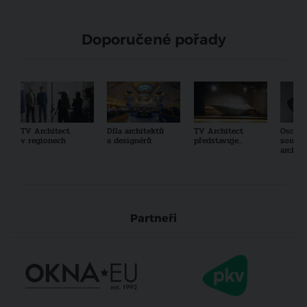
Doporučené pořady
TV Architect
Díla architektů
TV Architect
Osobno
v regionech
a designérů
představuje...
součas
archit
Partneři