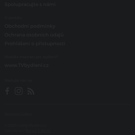
Spolupracujte s námi
O portálu
Obchodní podmínky
Ochrana osobních údajů
Prohlášení o přístupnosti
Hledáte inspiraci pro bydlení?
www.TVbydleni.cz
Sledujte nás na
Nastavení Cookies
© 2026 Living Media s.r.o.
Vytvořeno v
Beneš & Michl