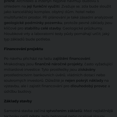
prkně
. Architekti a inženýři nejprve navrhují budovu s
ohledem na
její funkční využití
. Zvažuje se, zda bude sloužit
jako kancelářský komplex, obytný dům, hotel nebo
multifunkční prostor. Při plánování je také zásadní analyzovat
geologické podmínky pozemku,
protože pevné základy jsou
klíčové pro
stabilitu celé stavby
. Geologické průzkumy,
hloubkové vrty a laboratorní testy půdy pomáhají určit, jaký
typ základů bude potřeba.
Financování projektu
Po návrhu přichází na řadu
zajištění financování
.
Mrakodrapy jsou
finančně náročné projekty
, často vyžadující
miliardové investice. Tyto prostředky jsou
získávány
prostřednictvím bankovních úvěrů, vládních dotací nebo
soukromých investorů. Důležité je
nejen pokrýt náklady
na
výstavbu, ale i zajistit financování pro
dlouhodobý provoz
a
údržbu budovy.
Základy stavby
Samotná stavba začíná
vytvořením základů
. Mezi nejběžnější
techniky patří
piloty
, tedy betonové nebo ocelové sloupy,