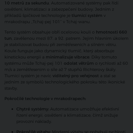
10 metrů za sekundu
. Automatizované systémy pak řídí
osvětlení, klimatizaci a zabezpečení budovy. Jedním z
příkladů špičkové technologie je
tlumicí systém
v
mrakodrapu „Tchaj-pej 101“ v
Tchaj-wanu.
Tento systém obsahuje obří ocelovou kouli o
hmotnosti 660
tun
, zavěšenou mezi 87. a 92. patrem. Jejím hlavním úkolem
je stabilizovat budovu při zemětřeseních a silném větru.
Koule funguje jako dynamický tlumič, který absorbuje
kinetickou energii a
minimalizuje vibrace
. Díky tomuto
systému může Tchaj-pej 101
odolat větrům
o rychlosti až 60
m/s a zemětřesením o síle až 7 stupňů Richterovy škály.
Tlumicí systém je navíc
viditelný pro veřejnost
a stal se
jedním ze symbolů technologického pokroku této ikonické
stavby.
Pokročilé technologie v mrakodrapech:
Chytré systémy:
Automatizace umožňuje efektivní
řízení energií, osvětlení a klimatizace, čímž snižuje
provozní náklady.
Pokročilé výtahy:
Moderní výtahy se pohybují rychlostí