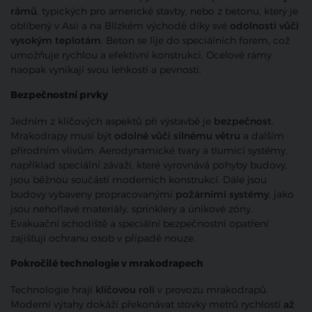
rámů
, typických pro americké stavby, nebo z betonu, který je
oblíbený v Asii a na Blízkém východě díky své
odolnosti vůči
vysokým teplotám
. Beton se lije do speciálních forem, což
umožňuje rychlou a efektivní konstrukci. Ocelové rámy
naopak vynikají svou lehkostí a pevností.
Bezpečnostní prvky
Jedním z klíčových aspektů při výstavbě je
bezpečnost
.
Mrakodrapy musí být
odolné vůči silnému větru
a dalším
přírodním vlivům. Aerodynamické tvary a tlumicí systémy,
například speciální závaží, které vyrovnává pohyby budovy,
jsou běžnou součástí moderních konstrukcí. Dále jsou
budovy vybaveny propracovanými
požárními systémy
, jako
jsou nehořlavé materiály, sprinklery a únikové zóny.
Evakuační schodiště a speciální bezpečnostní opatření
zajišťují ochranu osob v případě nouze.
Pokročilé technologie v mrakodrapech
Technologie hrají
klíčovou roli
v provozu mrakodrapů.
Moderní výtahy dokáží překonávat stovky metrů rychlostí
až