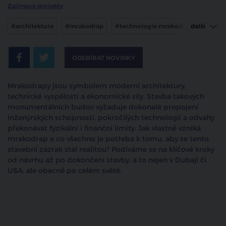
Zajímavé projekty
#architektura
#mrakodrap
#technologie mrakodrapu
další
#jak se staví mrakodrap
ODEBÍRAT NOVINKY
Mrakodrapy jsou symbolem moderní architektury,
technické vyspělosti a ekonomické síly. Stavba takových
monumentálních budov vyžaduje dokonalé propojení
inženýrských schopností, pokročilých technologií a odvahy
překonávat fyzikální i finanční limity. Jak vlastně vzniká
mrakodrap a co všechno je potřeba k tomu, aby se tento
stavební zázrak stal realitou? Podíváme se na klíčové kroky
od návrhu až po dokončení stavby, a to nejen v Dubaji či
USA, ale obecně po celém světě.