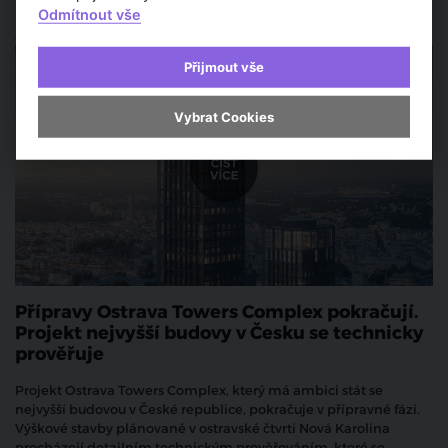
Odmítnout vše
Architektura a urbanismus
Přijmout vše
Vybrat Cookies
Přípravy Ostrava Towers Complex pokračují.
Projekt nejvyšší budovy v Česku se technicky
prověřuje
Projekt Ostrava Towers Complex, který má ambici stát se
nejvyšší budovou v České republice, pokračuje v přípravné fázi.
Výškové stavby plánované v ostravské čtvrti Nová Karolina
procházejí detailním technickým prověřováním, které se