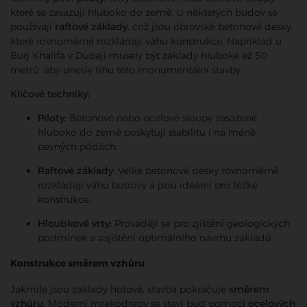
které se zasazují hluboko do země. U některých budov se
používají
raftové základy
, což jsou obrovské betonové desky,
které rovnoměrně rozkládají váhu konstrukce. Například u
Burj Khalifa v Dubaji musely být základy hluboké až 50
metrů, aby unesly tíhu této monumentální stavby.
Klíčové techniky:
Piloty:
Betonové nebo ocelové sloupy zasazené
hluboko do země poskytují stabilitu i na méně
pevných půdách.
Raftové základy:
Velké betonové desky rovnoměrně
rozkládají váhu budovy a jsou ideální pro těžké
konstrukce.
Hloubkové vrty:
Provádějí se pro zjištění geologických
podmínek a zajištění optimálního návrhu základů.
Konstrukce směrem vzhůru
Jakmile jsou základy hotové, stavba pokračuje
směrem
vzhůru
. Moderní mrakodrapy se staví buď pomocí
ocelových