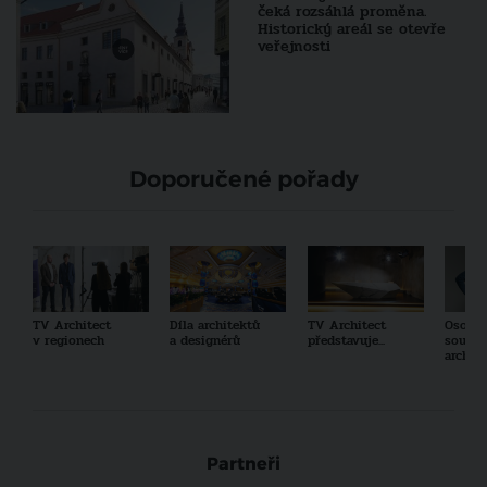
čeká rozsáhlá proměna.
Historický areál se otevře
veřejnosti
Doporučené pořady
TV Architect
Díla architektů
TV Architect
Osobno
v regionech
a designérů
představuje...
součas
archit
Partneři