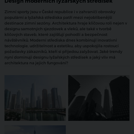
Design moderních lyžařských středisek
Zimní sporty jsou v České republice i v zahraničí obrovsky
populární a lyžařská střediska patří mezi nejoblíbenější
destinace zimní sezóny. Architektura hraje klíčovou roli nejen v
designu samotných sjezdovek a vleků, ale také v tvorbě
klíčových staveb, které zajišťují pohodlí a bezpečnost
návštěvníků. Moderní střediska dnes kombinují inovativní
technologie, udržitelnost a estetiku, aby uspokojila rostoucí
požadavky zákazníků, kteří si přijedou zalyžovat. Jaké trendy
nyní dominují designu lyžařských středisek a jaký vliv má
architektura na jejich fungování?