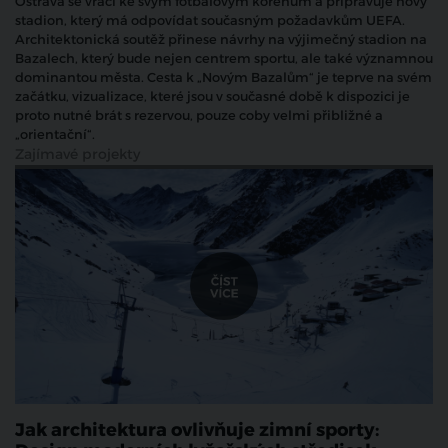
Ostrava se vrací ke svým fotbalovým kořenům a připravuje nový
stadion, který má odpovídat současným požadavkům UEFA.
Architektonická soutěž přinese návrhy na výjimečný stadion na
Bazalech, který bude nejen centrem sportu, ale také významnou
dominantou města. Cesta k „Novým Bazalům“ je teprve na svém
začátku, vizualizace, které jsou v současné době k dispozici je
proto nutné brát s rezervou, pouze coby velmi přibližné a
„orientační“.
Zajímavé projekty
Jak architektura ovlivňuje zimní sporty: