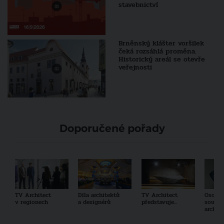
stavebnictví
Brněnský klášter voršilek
čeká rozsáhlá proměna.
Historický areál se otevře
veřejnosti
Doporučené pořady
TV Architect
Díla architektů
TV Architect
Osobno
v regionech
a designérů
představuje...
součas
archit