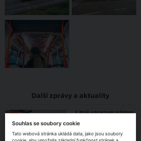
Další zprávy a aktuality
V Brně odstartoval průzkum,
který má odhalit starý
zasypaný viadukt
Souhlas se soubory cookie
Tato webová stránka ukládá data, jako jsou soubory
cookie, aby umožnila základní funkčnost stránek a