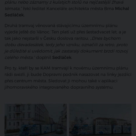
plánu nebo záznamy z kulatých stolů na nejčastější žhavá
témata,“
řekl ředitel Kanceláře architekta města Brna
Michal
Sedláček.
Druhá tramvaj věnovaná stávajícímu územnímu plánu
vyjede ještě do Vánoc. Ten platí už přes šestadvacet let, a je
tak jako nejstarší v Česku doslova raritou.
„Dnes bychom
dobu devadesátek, tedy jeho vzniku, označili za retro, proto
je důležité si uvědomit, jak zastaralý dokument brzdí rozvoj
celého města,“
doplnil
Sedláček
.
Pro ty, kteří by se KAM tramvají k novému územnímu plánu
rádi svezli, ji bude Dopravní podnik nasazovat na linky jezdící
přes centrum města. Sledovat ji mohou také v aplikaci
jihomoravského integrovaného dopravního systému.