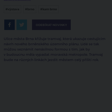
#výstava
#brno
#kam brno
ODEBÍRAT NOVINKY
Ulice města Brna křižuje tramvaj, která ukazuje cestujícím
návrh nového brněnského územního plánu. Lidé se tak
můžou seznámit nenásilnou formou s tím, jak by
v budoucnu měla vypadat moravská metropole. Tramvaj
bude na různých linkách jezdit městem celý příští rok.