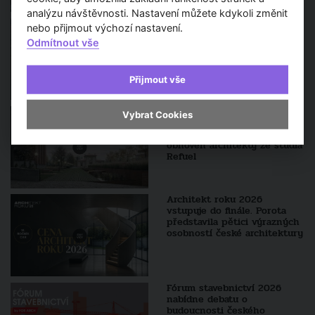
analýzu návštěvnosti. Nastavení můžete kdykoli změnit
Brněnské Bosonohy získají
nebo přijmout výchozí nastavení.
potřebnou občanskou
Odmítnout vše
vybavenost, celkově se
městská část rozšíří
Přijmout vše
TV Architect v regionech -
Vybrat Cookies
Hlavní vstup na brněnský
ústřední hřbitov bude citlivě
obnoven architekty ze studia
Refuel
Architekt roku 2026
vstupuje do finále. Porota
představila pětici výrazných
osobností české architektury
Fórum stavebnictví 2026
nabídne debatu o
budoucnosti českého