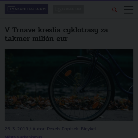
V Trnave kreslia cyklotrasy za
takmer milión eur
26. 3. 2019 / Autor: Pexels Popisek: Bicykel
Města a urbanismus