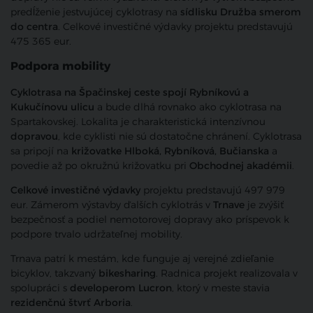
predĺženie jestvujúcej cyklotrasy na
sídlisku Družba smerom
do centra
. Celkové investičné výdavky projektu predstavujú
475 365 eur.
Podpora mobility
Cyklotrasa na Špačinskej ceste spojí Rybníkovú a
Kukučínovu ulicu
a bude dlhá rovnako ako cyklotrasa na
Spartakovskej. Lokalita je charakteristická intenzívnou
dopravou
, kde cyklisti nie sú dostatočne chránení. Cyklotrasa
sa pripojí na
križovatke Hlboká, Rybníková, Bučianska
a
povedie až po okružnú križovatku pri
Obchodnej akadémii
.
Celkové investičné výdavky
projektu predstavujú 497 979
eur. Zámerom výstavby ďalších cyklotrás v
Trnave
je zvýšiť
bezpečnosť a podiel nemotorovej dopravy ako príspevok k
podpore trvalo udržateľnej mobility.
Trnava patrí k mestám, kde funguje aj verejné zdieľanie
bicyklov, takzvaný
bikesharing
. Radnica projekt realizovala v
spolupráci s
developerom Lucron
, ktorý v meste stavia
rezidenčnú štvrť Arboria
.