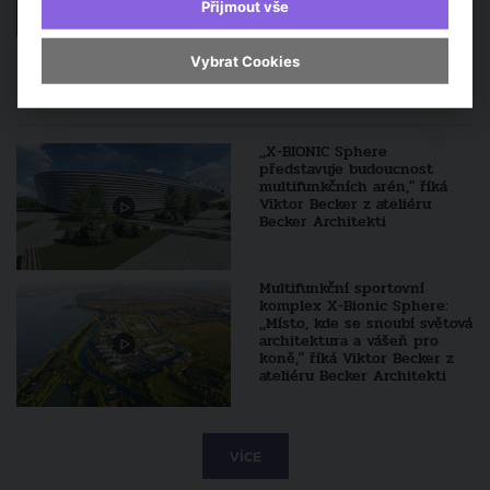
Přijmout vše
Vybrat Cookies
Sledujte také
,,X-BIONIC Sphere
představuje budoucnost
multifunkčních arén," říká
Viktor Becker z ateliéru
Becker Architekti
Multifunkční sportovní
komplex X-Bionic Sphere:
,,Místo, kde se snoubí světová
architektura a vášeň pro
koně," říká Viktor Becker z
ateliéru Becker Architekti
VÍCE