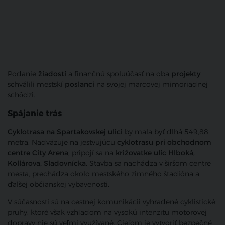
Podanie
žiadostí
a finančnú spoluúčasť na oba
projekty
schválili mestskí
poslanci
na svojej marcovej mimoriadnej
schôdzi.
Spájanie trás
Cyklotrasa na Spartakovskej ulici
by mala byť dlhá 549,88
metra. Nadväzuje na jestvujúcu
cyklotrasu pri obchodnom
centre City Arena
, pripojí sa na
križovatke ulíc Hlboká,
Kollárova, Sladovnícka
. Stavba sa nachádza v širšom centre
mesta, prechádza okolo mestského zimného štadióna a
ďalšej občianskej vybavenosti.
V súčasnosti sú na cestnej komunikácii vyhradené cyklistické
pruhy, ktoré však vzhľadom na vysokú intenzitu motorovej
dopravy nie sú veľmi využívané. Cieľom je vytvoriť bezpečné