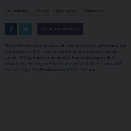
#Slovensko
#Trnava
#cyklotrasy
#výstavba
ODEBÍRAT NOVINKY
Mesto Trnava chce vybudovať dve nové vetvy cyklotrás a tak
predkladá na Ministerstvo pôdohospodárstva a rozvoja
vidieka SR žiadosti o nenávratný finančný príspevok. V
prípade cyklotrasy na Spartakovskej ulici ide o sumu 406
510 eur a pri Špačinskej ceste o 512 919 eur.