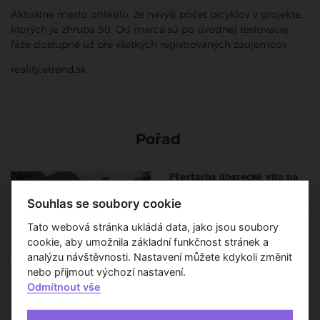
Aktuálne mesto ohlásilo, že navýši počet bicyklov v projekte,
ktorých je zhruba 50. Od marca sú po úvodnej testovacej
fáze dostupné už pre všetkých registrovaných záujemcov.
reality.etrend.sk
Pořad
Přestavba liberecké vily na
azylový dům se zpozdí
Souhlas se soubory cookie
Tato webová stránka ukládá data, jako jsou soubory
cookie, aby umožnila základní funkčnost stránek a
analýzu návštěvnosti. Nastavení můžete kdykoli změnit
V Chrudimi vybudují nový
nebo přijmout výchozí nastavení.
betonový skatepark
Odmítnout vše