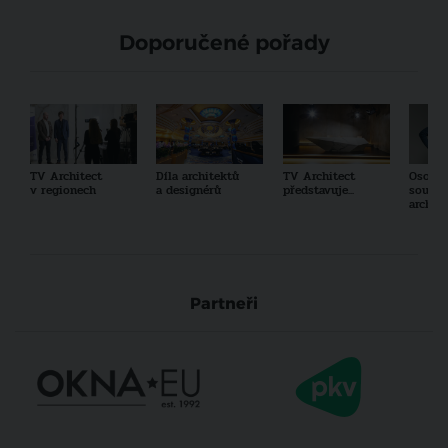
Doporučené pořady
TV Architect
Díla architektů
TV Architect
Osobno
v regionech
a designérů
představuje...
součas
archit
Partneři