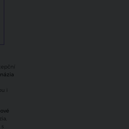
cepční
názia
ě
ou i
nové
ia,
 s