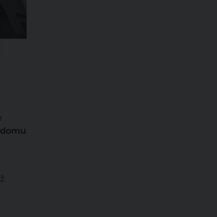
e
o domu
mž