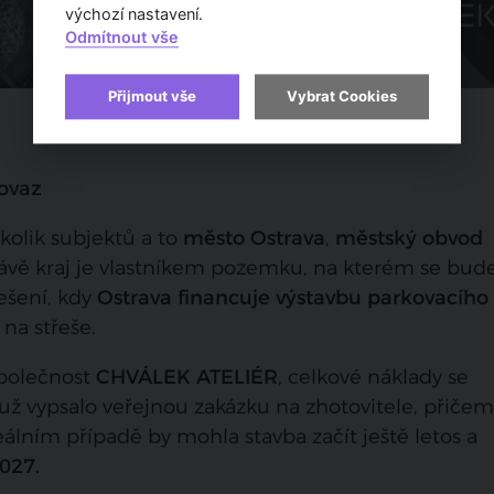
výchozí nastavení.
Odmítnout vše
Přijmout vše
Vybrat Cookies
rovaz
kolik subjektů a to
město Ostrava
,
městský obvod
rávě kraj je vlastníkem pozemku, na kterém se bud
ešení, kdy
Ostrava financuje výstavbu parkovacíh
na střeše.
společnost
CHVÁLEK ATELIÉR
, celkové náklady se
 už vypsalo veřejnou zakázku na zhotovitele, přiče
deálním případě by mohla stavba začít ještě letos a
027.