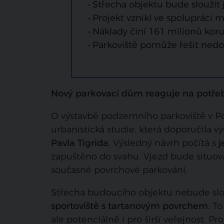
• Střecha objektu bude sloužit
• Projekt vznikl ve spolupráci 
• Náklady činí 161 milionů ko
• Parkoviště pomůže řešit nedos
Nový parkovací dům reaguje na potřeb
O výstavbě podzemního parkoviště v P
urbanistická studie, která doporučila vy
Pavla Tigrida
. Výsledný návrh počítá s
j
zapuštěno do svahu. Vjezd bude situo
současné povrchové parkování.
Střecha budoucího objektu nebude slou
sportoviště s tartanovým povrchem
. T
ale potenciálně i pro širší veřejnost. P