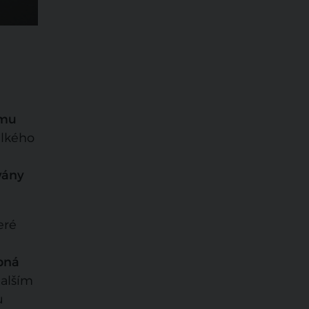
mu
elkého
vány
teré
bná
alším
u