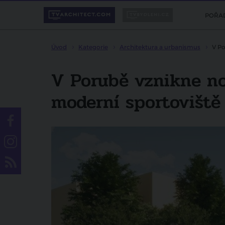
POŘA
Úvod
Kategorie
Architektura a urbanismus
V Po
V Porubě vznikne no
moderní sportoviště