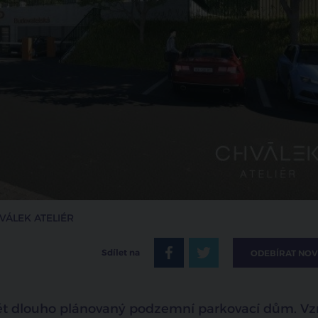
CHVÁLEK ATELIÉR
Sdílet na
ODEBÍRAT NOV
avět dlouho plánovaný podzemní parkovací dům. V