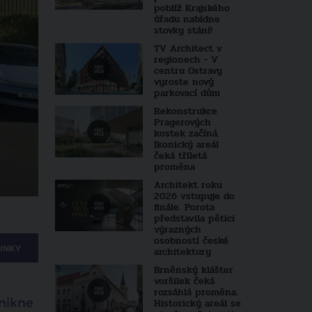
poblíž Krajského
úřadu nabídne
stovky stání!
TV Architect v
regionech - V
centru Ostravy
vyroste nový
parkovací dům
Rekonstrukce
Pragerových
kostek začíná.
Ikonický areál
čeká tříletá
proměna
Architekt roku
2026 vstupuje do
finále. Porota
představila pětici
výrazných
osobností české
INKY
architektury
Brněnský klášter
voršilek čeká
rozsáhlá proměna.
znikne
Historický areál se