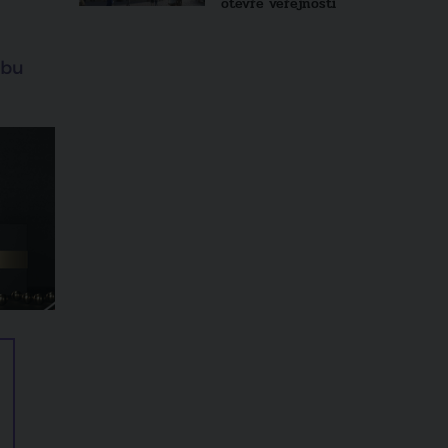
otevře veřejnosti
ebu