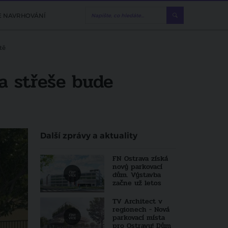
E NAVRHOVÁNÍ
tě
a střeše bude
Další zprávy a aktuality
FN Ostrava získá
nový parkovací
dům. Výstavba
začne už letos
TV Architect v
regionech - Nová
parkovací místa
pro Ostravu! Dům