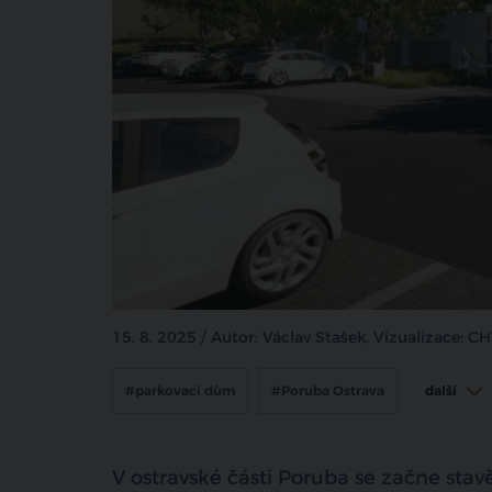
15. 8. 2025 / Autor: Václav Stašek, Vizualizace: 
#parkovací dům
#Poruba Ostrava
další
#Chválek Ateliér
V ostravské části Poruba se začne st