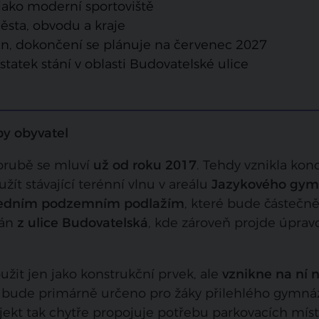
 jako moderní sportoviště
města, obvodu a kraje
run, dokončení se plánuje na červenec 2027
tatek stání v oblasti Budovatelské ulice
y obyvatel
orubě se mluví
už od roku 2017
. Tehdy vznikla kon
užít stávající terénní vlnu v areálu
Jazykového gym
edním podzemním podlažím
, které bude částečn
ván
z ulice Budovatelská
, kde zároveň projde úprav
žit jen jako konstrukční prvek, ale
vznikne na ní 
o bude primárně určeno pro žáky přilehlého gymnáz
rojekt tak chytře propojuje potřebu parkovacích míst