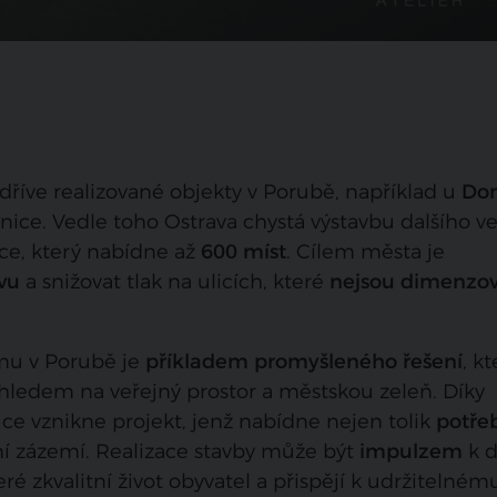
dříve realizované objekty v Porubě, například u
Do
ce. Vedle toho Ostrava chystá výstavbu dalšího v
e, který nabídne až
600 míst
. Cílem města je
vu
a snižovat tlak na ulicích, které
nejsou dimenzo
mu v Porubě je
příkladem promyšleného řešení
, k
ohledem na veřejný prostor a městskou zeleň. Díky
tuce vznikne projekt, jenž nabídne nejen tolik
potře
vní zázemí. Realizace stavby může být
impulzem
k d
zkvalitní život obyvatel a přispějí k udržitelném