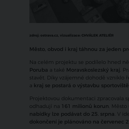
zdroj: ostrava.cz, vizualizace: CHVÁLEK ATELIÉR
Město, obvod i kraj táhnou za jeden p
Na celém projektu se podílelo hned ně
Poruba
a také
Moravskoslezský kraj
. P
stavět. Díky vzájemné dohodě vzniklo ř
a
kraj se postará o výstavbu sportoviště
Projektovou dokumentaci zpracovala 
odhadují na
161 milionů korun
. Město
nabídky lze podávat do 25. srpna
. V i
dokončení je plánováno na červenec 2