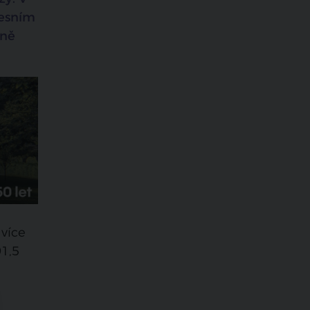
resním
čně
 více
91,5