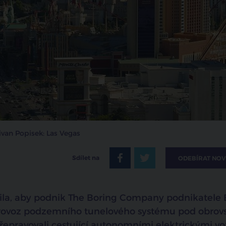
ivan Popisek: Las Vegas
Sdílet na
ODEBÍRAT NOV
čila, aby podnik The Boring Company podnikatele 
 provoz podzemního tunelového systému pod obro
epravovali cestující autonomními elektrickými vo