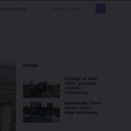
E NAVRHOVÁNÍ
Pořad
Litomyšl se bude
měnit, pomohou
studenti
architektury
Brownfieldy: Území
nikoho, která
lákají developery