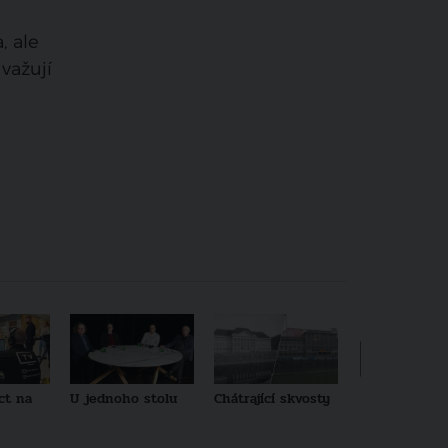
, ale
uvažují
ct na
U jednoho stolu
Chátrající skvosty
Architekti no
generace