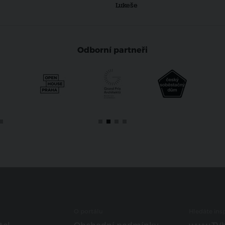
Lukeše
Odborní partneři
O portálu
Hledáte insp