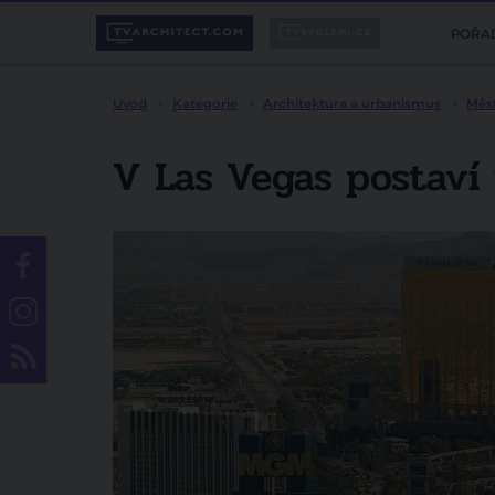
POŘA
Úvod
Kategorie
Architektura a urbanismus
Měs
V Las Vegas postaví