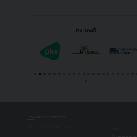
Partneři
Spojujeme svět architektury
O nás