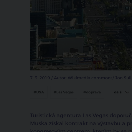
7. 3. 2019 / Autor: Wikimedia commons/ Jon Sull
#USA
#Las Vegas
#doprava
další
#tunel
Turistická agentura Las Vegas doporu
Muska získal kontrakt na výstavbu a
kongresovým centrem, kterým by se př