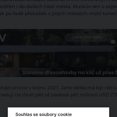
šířen i do dalších částí města. Muskův sen o exp
ak po řadě překážek v jiných městech mohl kone
hájit provoz v lednu 2021. Jeho délka má být něco
hadují na třicet pět až padesát pět milionů USD (7
Souhlas se soubory cookie