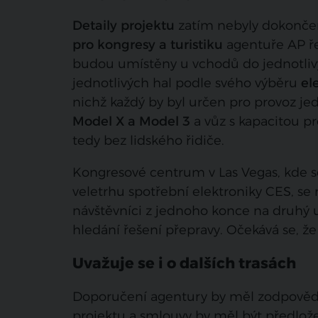
Detaily projektu
zatím nebyly dokonče
pro kongresy a turistiku
agentuře AP řek
budou umístěny u vchodů do jednotliv
jednotlivých hal podle svého výběru
el
nichž každý by byl určen pro provoz j
Model X a Model 3
a vůz s kapacitou pr
tedy bez lidského řidiče.
Kongresové centrum v Las Vegas, kde s
veletrhu spotřební elektroniky CES, se
návštěvníci z jednoho konce na druhý u
hledání řešení přepravy. Očekává se, že
Uvažuje se i o dalších trasách
Doporučení agentury by měl zodpovědný
projektu a smlouvy by měl být předlož