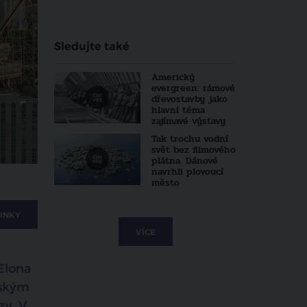
Sledujte také
Americký
evergreen: rámové
dřevostavby jako
hlavní téma
zajímavé výstavy
Tak trochu vodní
svět bez filmového
plátna. Dánové
navrhli plovoucí
město
INKY
VÍCE
Elona
vským
zy. V