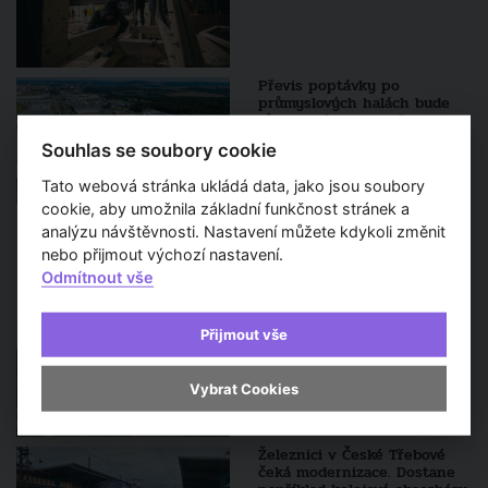
Převis poptávky po
průmyslových halách bude
růst, tvrdí developeři
Souhlas se soubory cookie
Tato webová stránka ukládá data, jako jsou soubory
cookie, aby umožnila základní funkčnost stránek a
analýzu návštěvnosti. Nastavení můžete kdykoli změnit
nebo přijmout výchozí nastavení.
Sledujte také
Odmítnout vše
Pardubický kraj podpoří
revitalizaci Larischovy vily
Přijmout vše
Vybrat Cookies
Železnici v České Třebové
čeká modernizace. Dostane