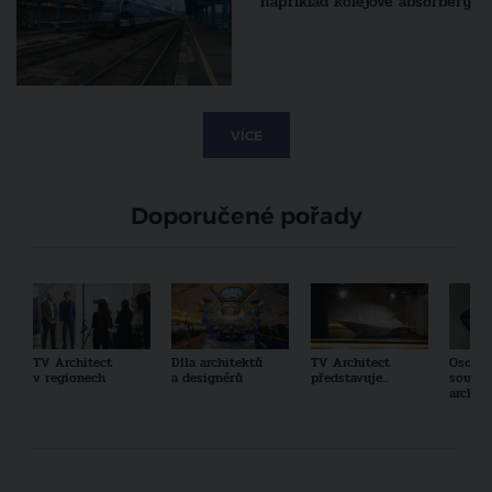
například kolejové absorbéry
VÍCE
Doporučené pořady
TV Architect
Díla architektů
TV Architect
Osobno
v regionech
a designérů
představuje...
součas
archit