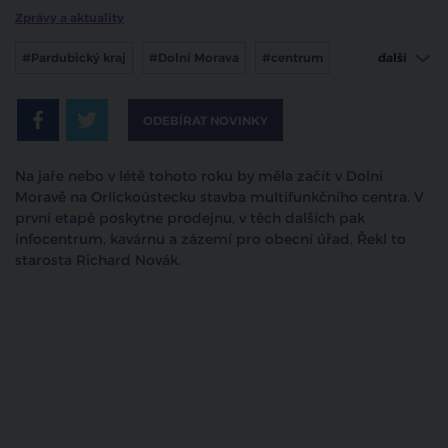
Zprávy a aktuality
#Pardubický kraj
#Dolní Morava
#centrum
další
#investice
ODEBÍRAT NOVINKY
Na jaře nebo v létě tohoto roku by měla začít v Dolní
Moravě na Orlickoústecku stavba multifunkčního centra. V
první etapě poskytne prodejnu, v těch dalších pak
infocentrum, kavárnu a zázemí pro obecní úřad. Řekl to
starosta Richard Novák.