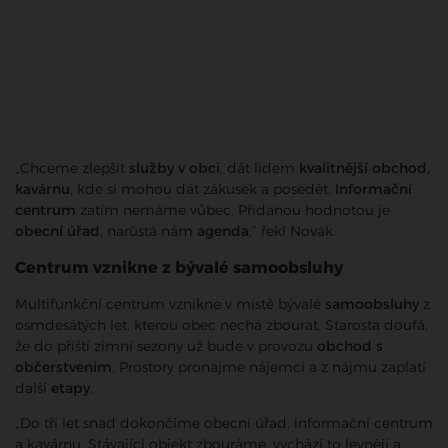
„Chceme zlepšit
služby v obci
, dát lidem
kvalitnější obchod,
kavárnu
, kde si mohou dát zákusek a posedět.
Informační
centrum
zatím nemáme vůbec. Přidanou hodnotou je
obecní úřad
, narůstá nám
agenda
,“ řekl Novák.
Centrum vznikne z bývalé samoobsluhy
Multifunkční centrum vznikne v místě bývalé
samoobsluhy
z
osmdesátých let, kterou obec nechá zbourat. Starosta doufá,
že do příští zimní sezony už bude v provozu
obchod s
občerstvením
. Prostory pronajme nájemci a z nájmu zaplatí
další
etapy
.
„Do tří let snad dokončíme obecní úřad, informační centrum
a kavárnu. Stávající objekt zbouráme, vychází to levněji a