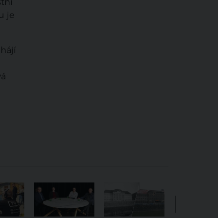
stní
u je
hájí
vá