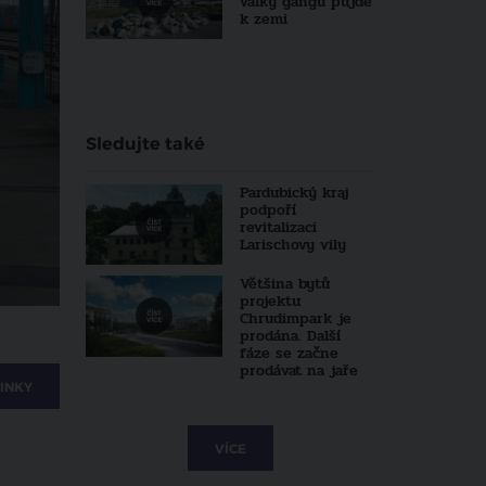
války gangů půjde
k zemi
Sledujte také
Pardubický kraj
podpoří
revitalizaci
Larischovy vily
Většina bytů
projektu
Chrudimpark je
prodána. Další
fáze se začne
prodávat na jaře
INKY
VÍCE