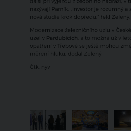
další při výjezdu z osobního nádraží, v 
nazývají Parník. „Investor je rozumný a
nová studie krok dopředu,“ řekl Zelený.
Modernizace železničního uzlu v České 
uzel v
Pardubicích
, a to možná už v let
opatření v Třebové se ještě mohou zm
měření hluku, dodal Zelený.
Čtk, nyv