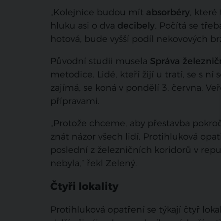
„Kolejnice budou mít
absorbéry
, které
hluku asi o dva
decibely
. Počítá se třeb
hotová, bude vyšší podíl nekovových br
Původní studii musela
Správa železnič
metodice. Lidé, kteří žijí u tratí, se s 
zajímá, se koná v pondělí 3. června. 
přípravami.
„Protože chceme, aby přestavba pokr
znát názor všech lidí. Protihluková opa
poslední z železničních koridorů v rep
nebyla,“ řekl Zelený.
Čtyři lokality
Protihluková opatření se týkají čtyř lok