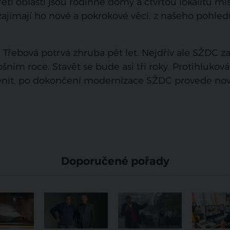
třetí oblasti jsou rodinné domy a čtvrtou lokalitu mí
 zajímají ho nové a pokrokové věci, z našeho pohled
Třebová potrvá zhruba pět let. Nejdřív ale SŽDC za
ošním roce. Stavět se bude asi tři roky. Protihluková
ěnit, po dokončení modernizace SŽDC provede no
Doporučené pořady