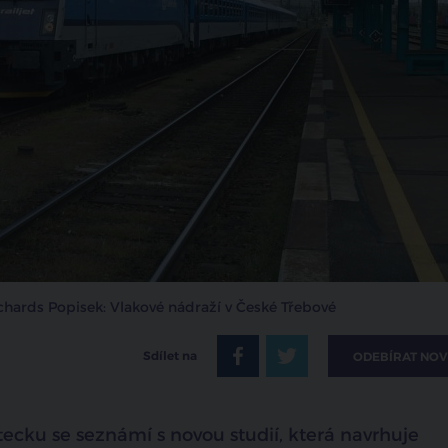
chards Popisek: Vlakové nádraží v České Třebové
Sdílet na
ODEBÍRAT NOV
ecku se seznámí s novou studií, která navrhuje