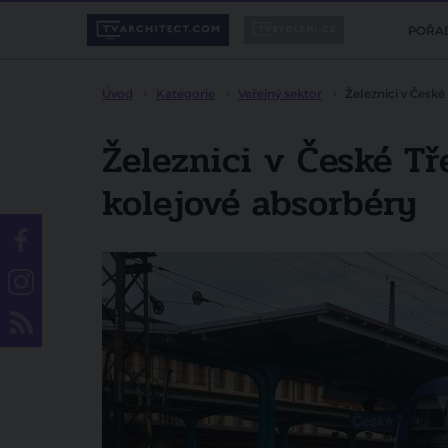
POŘA
Úvod
Kategorie
Veřejný sektor
Železnici v Česk
Železnici v České T
kolejové absorbéry