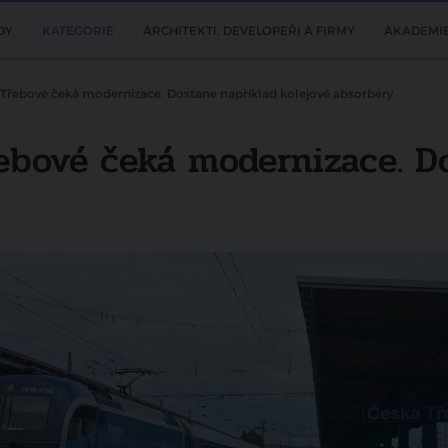
DY
KATEGORIE
ARCHITEKTI, DEVELOPEŘI A FIRMY
AKADEMI
é Třebové čeká modernizace. Dostane například kolejové absorbéry
řebové čeká modernizace. D