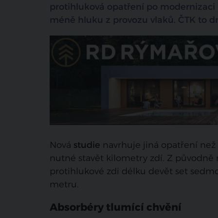
protihluková opatření po modernizaci ž
méně hluku z provozu vlaků. ČTK to dn
Nová
studie
navrhuje jiná opatření než
nutné stavět kilometry zdí. Z původně 
protihlukové zdi délku devět set sedmde
metru.
Absorbéry tlumící chvění