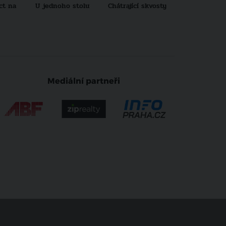
ct na
U jednoho stolu
Chátrající skvosty
Architekti no
generace
Mediální partneři