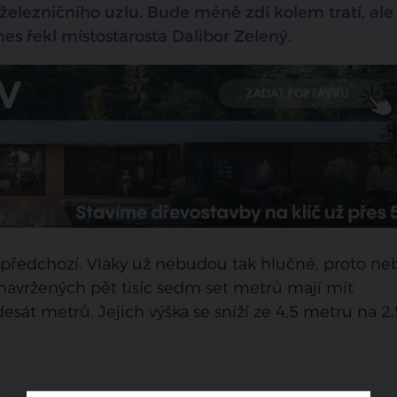
elezničního uzlu. Bude méně zdí kolem tratí, ale 
es řekl místostarosta Dalibor Zelený.
 předchozí. Vlaky už nebudou tak hlučné, proto n
navržených pět tisíc sedm set metrů mají mít
sát metrů. Jejich výška se sníží ze 4,5 metru na 2,