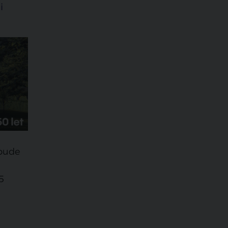
i
ebude
5