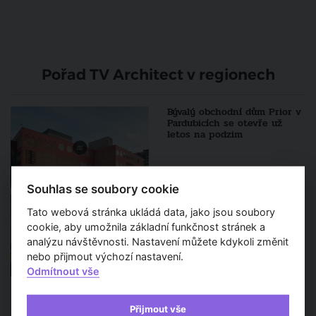
Pořad TV Architect v regionech
Bývalý obchodní dům Prior v
Pardubicích se otevře už
letos na podzim
Souhlas se soubory cookie
Historické jádro Mladé
Boleslavi bude konečně
Tato webová stránka ukládá data, jako jsou soubory
dostavěno
cookie, aby umožnila základní funkčnost stránek a
analýzu návštěvnosti. Nastavení můžete kdykoli změnit
nebo přijmout výchozí nastavení.
Odmítnout vše
Přijmout vše
VÍCE