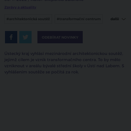
Zprávy a aktuality
#architektonická soutěž
#transformační centrum
další
#ústí nad labem
ODEBÍRAT NOVINKY
Ústecký kraj vyhlásí mezinárodní architektonickou soutěž,
jejímž cílem je vznik transformačního centra. To by mělo
vzniknout v areálu bývalé střední školy v Ústí nad Labem. S
vyhlášením soutěže se počítá za rok.