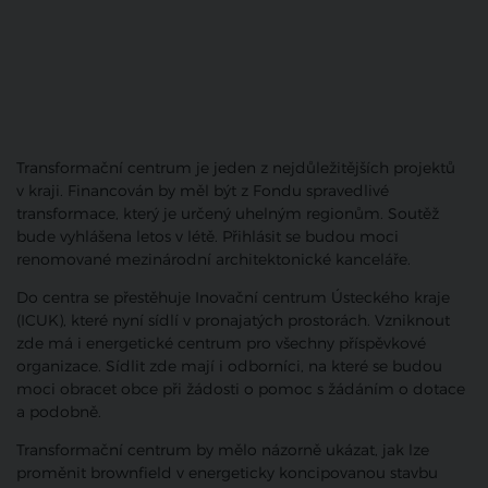
Transformační centrum je jeden z nejdůležitějších projektů
v kraji. Financován by měl být z Fondu spravedlivé
transformace, který je určený uhelným regionům. Soutěž
bude vyhlášena letos v létě. Přihlásit se budou moci
renomované mezinárodní architektonické kanceláře.
Do centra se přestěhuje Inovační centrum Ústeckého kraje
(ICUK), které nyní sídlí v pronajatých prostorách. Vzniknout
zde má i energetické centrum pro všechny příspěvkové
organizace. Sídlit zde mají i odborníci, na které se budou
moci obracet obce při žádosti o pomoc s žádáním o dotace
a podobně.
Transformační centrum by mělo názorně ukázat, jak lze
proměnit brownfield v energeticky koncipovanou stavbu