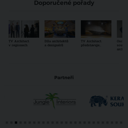
Doporučené pořady
TV Architect
Díla architektů
TV Architect
Osobno
v regionech
a designérů
představuje...
součas
archit
Partneři