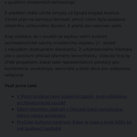
s využitím moderních technologií.
S areálem měla určité úmysly už bývalá krajská koalice.
Vznikl plán na kampus řemesel, jehož cílem byla podpora
středního odborného školství. S plánů ale nakonec sešlo.
Kraj očekává, že v soutěži se sejdou velmi kvalitní
architektonické návrhy moderního objektu 21. století
v nejvyšším dostupném standardu. Z urbanistického hlediska
jde o pozitivní příklad přeměny brownfieldu. Ústecký kraj by
chtěl projektem získat také reprezentativní prostory pro
konference, workshopy, semináře a další akce pro odbornou
veřejnost.
Psali jsme také:
V Plzni vznikne nový plavecký bazén, byla vyhlášena
architektonická soutěž
Okolí Hlavního nádraží v Ostravě čeká revitalizace.
Město hledá architekty
Pražské kulturní centrum Eden je zase o krok blíže ke
své budoucí podobě