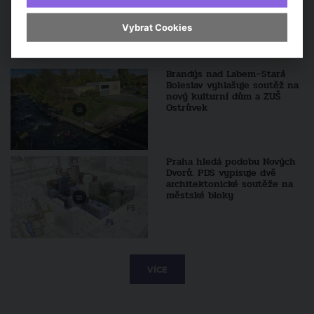
Vybrat Cookies
Sledujte také
Brandýs nad Labem–Stará
Boleslav vyhlašuje soutěž na
nový kulturní dům a ZUŠ
Ostrůvek
Praha hledá podobu Nových
Dvorů. PDS vypisuje dvě
architektonické soutěže na
městské bloky
VÍCE