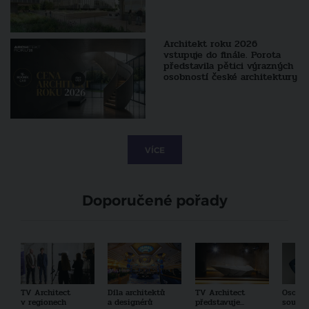
Architekt roku 2026
vstupuje do finále. Porota
představila pětici výrazných
osobností české architektury
VÍCE
Doporučené pořady
TV Architect
Díla architektů
TV Architect
Osobno
v regionech
a designérů
představuje...
součas