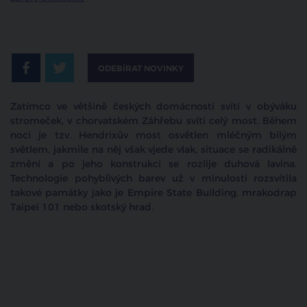
ODEBÍRAT NOVINKY
Zatímco ve většině českých domácností svítí v obýváku
stromeček, v chorvatském Záhřebu svítí celý most. Během
noci je tzv. Hendrixův most osvětlen mléčným bílým
světlem, jakmile na něj však vjede vlak, situace se radikálně
změní a po jeho konstrukci se rozlije duhová lavina.
Technologie pohyblivých barev už v minulosti rozsvítila
takové památky jako je Empire State Building, mrakodrap
Taipei 101 nebo skotský hrad.