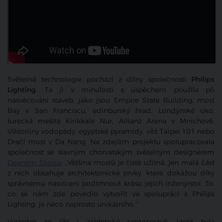
Světelná technologie pochází z dílny společnosti
Philips
Lighting
. Ta ji v minulosti s úspěchem použila při
nasvěcování staveb, jako jsou Empire State Building, most
Bay v San Franciscu, edinburský hrad, Londýnské oko,
turecká mešita Kirikkale Nur, Allianz Arena v Mnichově,
Viktoriiny vodopády, egyptské pyramidy, věž Taipei 101 nebo
Dračí most v Da Nang. Na zdejším projektu spolupracovala
společnost se slavným chorvatským světelným designérem
Deanem Skirou
: „Většina mostů je čistě užitná, jen malá část
z nich obsahuje architektonické prvky, které dokážou díky
správnému nasvícení podtrhnout krásu jejich inženýrství. To,
co se nám zde povedlo vytvořit ve spolupráci s Philips
Lighting, je něco naprosto unikátního.“
Výsledek se líbí i záhřebské samosprávě, která byla