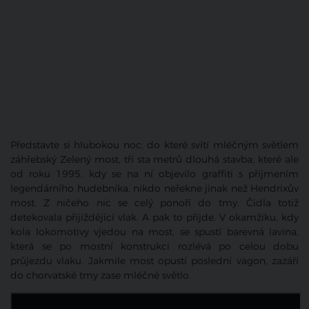
Představte si hlubokou noc, do které svítí mléčným světlem
záhřebský Zelený most, tři sta metrů dlouhá stavba, které ale
od roku 1995, kdy se na ní objevilo graffiti s příjmením
legendárního hudebníka, nikdo neřekne jinak než Hendrixův
most. Z ničeho nic se celý ponoří do tmy. Čidla totiž
detekovala přijíždějící vlak. A pak to přijde. V okamžiku, kdy
kola lokomotivy vjedou na most, se spustí barevná lavina,
která se po mostní konstrukci rozlévá po celou dobu
průjezdu vlaku. Jakmile most opustí poslední vagon, zazáří
do chorvatské tmy zase mléčné světlo.