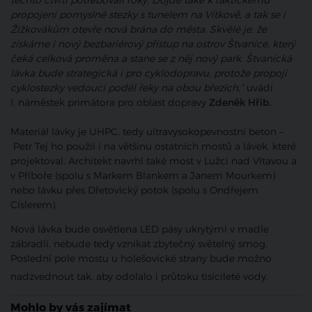
těchto čtvrtí potřebovali roky. Dojde také k faktickému
propojení pomyslné stezky s tunelem na Vítkově, a tak se i
Žižkovákům otevře nová brána do města. Skvělé je, že
získáme i nový bezbariérový přístup na ostrov Štvanice, který
čeká celková proměna a stane se z něj nový park. Štvanická
lávka bude strategická i pro cyklodopravu, protože propojí
cyklostezky vedoucí podél řeky na obou březích,”
uvádí
I. náměstek primátora pro oblast dopravy
Zdeněk Hřib.
Materiál lávky je UHPC, tedy ultravysokopevnostní beton –
Petr Tej ho použil i na většinu ostatních mostů a lávek, které
projektoval. Architekt navrhl také most v Lužci nad Vltavou a
v Příboře (spolu s Markem Blankem a Janem Mourkem)
nebo lávku přes Dřetovický potok (spolu s Ondřejem
Císlerem).
Nová lávka bude osvětlena LED pásy ukrytými v madle
zábradlí, nebude tedy vznikat zbytečný světelný smog.
Poslední pole mostu u holešovické strany bude možno
nadzvednout tak, aby odolalo i průtoku tisícileté vody.
Mohlo by vás zajímat