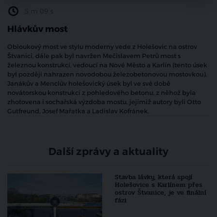
5 m 09 s
Hlávkův most
Obloukový most ve stylu moderny vede z Holešovic na ostrov
Štvanici, dále pak byl navržen Mečislavem Petrů most s
železnou konstrukcí, vedoucí na Nové Město a Karlín (tento úsek
byl později nahrazen novodobou železobetonovou mostovkou).
Janákův a Menclův holešovický úsek byl ve své době
novátorskou konstrukcí z pohledového betonu, z něhož byla
zhotovena i sochařská výzdoba mostu, jejímiž autory byli Otto
Gutfreund, Josef Mařatka a Ladislav Kofránek.
Další zprávy a aktuality
Stavba lávky, která spojí
Holešovice s Karlínem přes
ostrov Štvanice, je ve finální
fázi