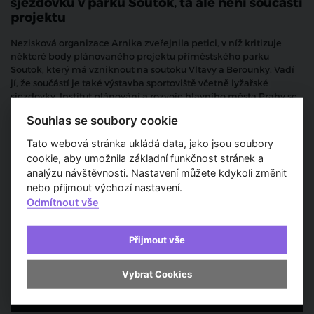
sjezdovku v parku Soutok, ta ale není součástí
projektu
Nezisková organizace Arnika zveřejnila petici, v níž kritizuje
některé body plánovaného projektu příměstského parku
Soutok, který má vzniknout na soutoku Vltavy a Berounky. Vadí
jí, že součástí je také výstavba sportoviště včetně lyžařské
sjezdovky. Institut plánování a rozvoje hlavního města Prahy se
ale nyní důrazně ohradil proti tomuto tvrzení a uvedl na pravou
Souhlas se soubory cookie
míru několik nepravd o současném stavu projektu.
Veřejné stavby
Tato webová stránka ukládá data, jako jsou soubory
cookie, aby umožnila základní funkčnost stránek a
analýzu návštěvnosti. Nastavení můžete kdykoli změnit
nebo přijmout výchozí nastavení.
Odmítnout vše
Přijmout vše
Vybrat Cookies