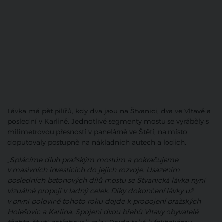
Lávka má pět pilířů, kdy dva jsou na Štvanici, dva ve Vltavě a
poslední v Karlíně. Jednotlivé segmenty mostu se vyráběly s
milimetrovou přesností v panelárně ve Štětí, na místo
doputovaly postupně na nákladních autech a lodích.
„Splácíme dluh pražským mostům a pokračujeme
v masivních investicích do jejich rozvoje. Usazením
posledních betonových dílů mostu se Štvanická lávka nyní
vizuálně propojí v ladný celek. Díky dokončení lávky už
v první polovině tohoto roku dojde k propojení pražských
Holešovic a Karlína. Spojení dvou břehů Vltavy obyvatelé