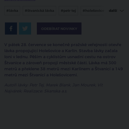
#lávka
#štvanická lávka
#petr tej
#holešovice
další
#karlín
ODEBÍRAT NOVINKY
V pátek 28. července se konečně pražské veřejnosti otevře
lávka propojující Holešovice a Karlín. Stavba lávky začala
loni v lednu. Pěším a cyklistům usnadní cestu na ostrov
Štvanice a zároveň propojí městské části. Lávka má 300
metrů a překlene 38 metrů mezi Karlínem a Štvanicí a 149
metrů mezi Štvanicí a Holešovicemi.
Autoři lávky: Petr Tej, Marek Blank, Jan Mourek, Vít
Najvárek;
Realizace: Skanska a.s.