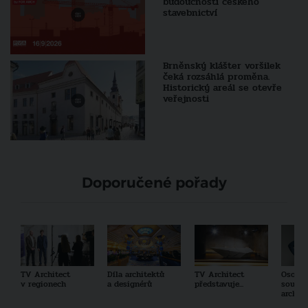
budoucnosti českého
stavebnictví
Brněnský klášter voršilek
čeká rozsáhlá proměna.
Historický areál se otevře
veřejnosti
Doporučené pořady
TV Architect
Díla architektů
TV Architect
Osobno
v regionech
a designérů
představuje...
součas
archit