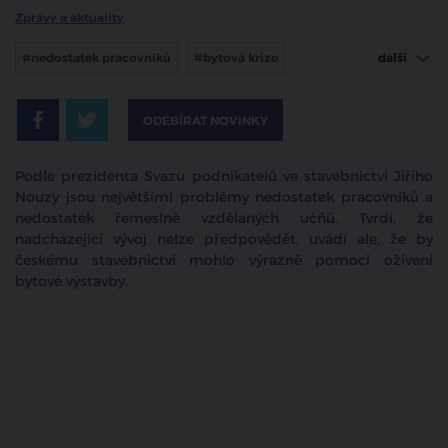
Zprávy a aktuality
#nedostatek pracovníků
#bytová krize
další
#bytová výstavba
ODEBÍRAT NOVINKY
Podle prezidenta Svazu podnikatelů ve stavebnictví Jiřího
Nouzy jsou největšími problémy nedostatek pracovníků a
nedostatek řemeslně vzdělaných učňů. Tvrdí, že
nadcházející vývoj nelze předpovědět, uvádí ale, že by
českému stavebnictví mohlo výrazně pomoci oživení
bytové výstavby.