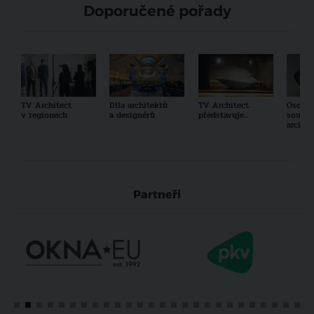
Doporučené pořady
TV Architect
Díla architektů
TV Architect
Osobno
v regionech
a designérů
představuje...
součas
archit
Partneři