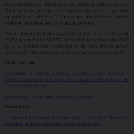
procenta, předloni dokonce o 9,2 procenta, nejvíce od roku
2003. Letos za pět měsíců meziročně kleslo o 2,1 procenta,
za květen se snížilo o 7,6 procenta. Analytici pro letošek
očekávají pokles sektoru o tři až pět procent.
Počet zahájených staveb bytů v Česku loni meziročně vzrostl
o 16,8 procenta na 38.677. Proti předkrizovému roku 2007
byl o 12 procent nižší. V polovině 70. let minulého století jich
bylo téměř 100.000 ročně, většinou v panelových domech.
Psali jsme také:
Komentář: V květnu pražské stavební úřady povolily o
téměř polovinu méně bytů než v dubnu. Povoluje se ale
více než před rokem
Budoucnost Prahy závisí na brownfieldech
Podívejte se:
V Praze se připravuje 116 tisíc bytů pro čtvrt milionu lidí,
novinkou je Sigma Modřany od Central Group