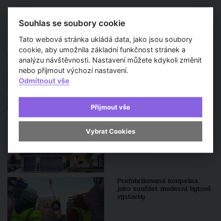
Souhlas se soubory cookie
Další zprávy a aktuality
Tato webová stránka ukládá data, jako jsou soubory
cookie, aby umožnila základní funkčnost stránek a
Finep v Praze postaví čtvrť
analýzu návštěvnosti. Nastavení můžete kdykoli změnit
Nový Opatov. Bude stát
nebo přijmout výchozí nastavení.
zhruba pět miliard korun
Odmítnout vše
Přijmout vše
Stavte, ale jinde. Z průzkumu
Sdružení pro architekturu a
Vybrat Cookies
rozvoj vyplývá, že lidem vadí
nové výstavby domů v jejich
sousedství
Prefabrikovaná koupelna
jako součást moderní bytové
výstavby