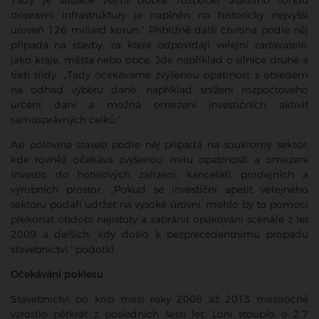
Tady je situace velmi dobrá, rozpočet Státního fondu
dopravní infrastruktury je naplněn na historicky nejvyšší
úroveň 126 miliard korun.“ Přibližně další čtvrtina podle něj
připadá na stavby, za které odpovídají veřejní zadavatelé,
jako kraje, města nebo obce. Jde například o silnice druhé a
třetí třídy. „Tady očekáváme zvýšenou opatrnost s ohledem
na odhad výběru daně, například snížení rozpočtového
určení daní a možná omezení investičních aktivit
samosprávných celků.“
Asi polovina staveb podle něj připadá na soukromý sektor,
kde rovněž očekává zvýšenou míru opatrnosti a omezení
investic do hotelových zařízení, kanceláří, prodejních a
výrobních prostor. „Pokud se investiční apetit veřejného
sektoru podaří udržet na vysoké úrovni, mohlo by to pomoci
překonat období nejistoty a zabránit opakování scénáře z let
2009 a dalších, kdy došlo k bezprecedentnímu propadu
stavebnictví," podotkl.
Očekávání poklesu
Stavebnictví po krizi mezi roky 2008 až 2013 meziročně
vzrostlo pětkrát z posledních šesti let. Loni stouplo o 2,7