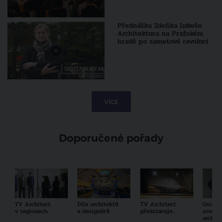
Přednáška Zdeňka Lukeše:
Architektura na Pražském
hradě po sametové revoluci
VÍCE
Doporučené pořady
TV Architect
Díla architektů
TV Architect
Osobno
v regionech
a designérů
představuje...
součas
archit