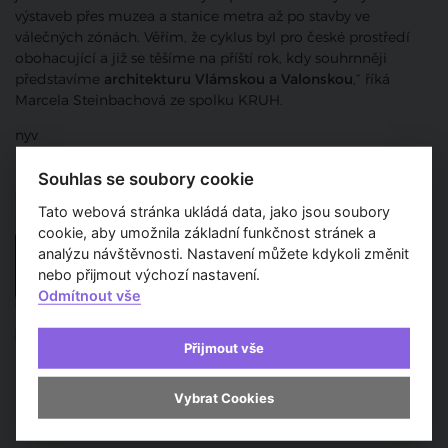
výstaveb přes muzea a stanice metra až po stavby ve
válečných zónách. Věřím, že cyklus byl pro české prostředí
obohacující a již se těšíme na příští rok, kdy souhrnněji
představíme
architekturu Vlámskou a Valonskou
,“ říká
Marcela Steinbachová ze spolku KRUH.
nyv
Souhlas se soubory cookie
Tato webová stránka ukládá data, jako jsou soubory
cookie, aby umožnila základní funkčnost stránek a
analýzu návštěvnosti. Nastavení můžete kdykoli změnit
nebo přijmout výchozí nastavení.
Odmítnout vše
Přijmout vše
Vybrat Cookies
Pořad