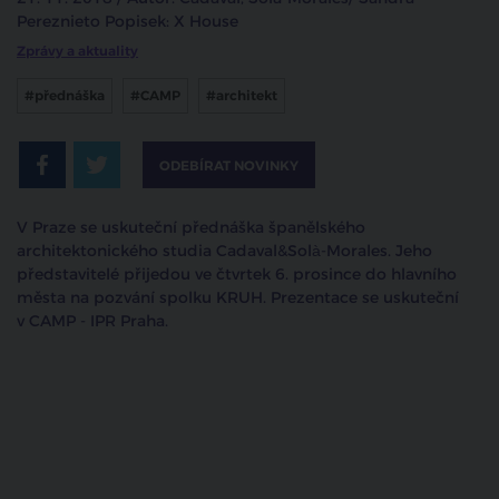
Pereznieto Popisek: X House
Zprávy a aktuality
#přednáška
#CAMP
#architekt
ODEBÍRAT NOVINKY
V Praze se uskuteční přednáška španělského
architektonického studia Cadaval&Solà-Morales. Jeho
představitelé přijedou ve čtvrtek 6. prosince do hlavního
města na pozvání spolku KRUH. Prezentace se uskuteční
v CAMP - IPR Praha.