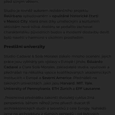
před silným větrem.
Studio je rovněž autorem rezidenčního projektu
ReUrbano
vybudovaném v
opuštěné historické čtvrti
v Mexico City
, která dnes díky uměleckým a kulturním
aktivitám nově ožívá. Ateliéru se podařilo zachovat
charakteristiku původních budov a moderní dostavbu devíti
bytů navrhli v harmonii s okolním prostředím.
Prestižní univerzity
Studio Cadaval & Solà-Morales získalo mnoho ocenění, jejich
práce jsou vybírány pro výstavy v Evropě i jinde.
Eduardo
Cadaval
a Clara Solà-Morales, zakladatelé studia, vyučovali a
přednášeli na několika vysoce kvalifikovaných akademických
institucích v Evropě a
Severní Americe
. Přednášeli na
takových univerzitách, jako jsou
Harvard, MIT, Yale,
University of Pennsylvania, ETH Zurich
a
EPF Lausanne
.
„Prosincová přednáška zakončí dvouletý cyklus Jiná
perspektiva, během něhož jsme přivezli dvacet tři
architektonických studií a teoretiků z celé Evropy. Nahlédli
jsme na architekturu z různých pohledů – od bytových