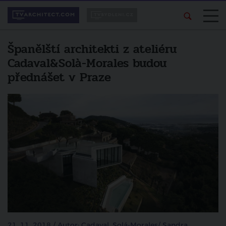
Španělští architekti z ateliéru
Cadaval&Solà-Morales budou
přednášet v Praze
21. 11. 2018 / Autor: Cadaval, Solá-Morales/ Sandra