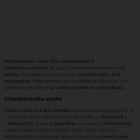
Minimalismus, čisté linie, ohleduplnost k
okolnímu prostředí
. To jsou charakteristické prvky tvorby
studia
. Svojí přednáškou zakončí
dvouletý cyklus Jiná
perspektiva
, který představuje architekty ze zahraničí. Jde
zejména o ty, kteří mají
odlišný pohled na architekturu
.
Charakteristika studia
Studio Cadaval & Solà-Morales
bylo založeno v roce 2003 a
v současné době má dvě hlavní kanceláře – v
Barceloně
a
v
Mexico City
. Právě ve
Španělsku
a na území
Jižní Ameriky
najdete nejvíce jejich realizací. Věnují se jak drobným
rekonstrukcím, tak stavbě nových objektů i
urbanistickým