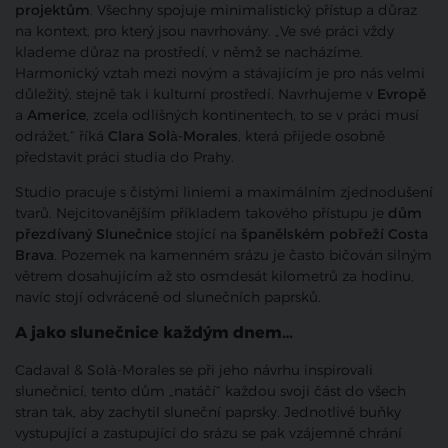
projektům
. Všechny spojuje minimalistický přístup a důraz
na kontext, pro který jsou navrhovány. „Ve své práci vždy
klademe důraz na prostředí, v němž se nacházíme.
Harmonický vztah mezi novým a stávajícím je pro nás velmi
důležitý, stejně tak i kulturní prostředí. Navrhujeme v
Evropě
a
Americe
, zcela odlišných kontinentech, to se v práci musí
odrážet,“ říká
Clara Solà-Morales
, která přijede osobně
představit práci studia do Prahy.
Studio pracuje s čistými liniemi a maximálním zjednodušení
tvarů. Nejcitovanějším příkladem takového přístupu je
dům
přezdívaný Slunečnice
stojící na
španělském pobřeží Costa
Brava
. Pozemek na kamenném srázu je často bičován silným
větrem dosahujícím až sto osmdesát kilometrů za hodinu,
navíc stojí odvráceně od slunečních paprsků.
A jako slunečnice každým dnem…
Cadaval & Solà-Morales se při jeho návrhu inspirovali
slunečnicí, tento dům „natáčí“ každou svoji část do všech
stran tak, aby zachytil sluneční paprsky. Jednotlivé buňky
vystupující a zastupující do srázu se pak vzájemně chrání