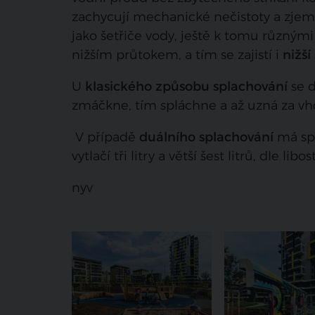
zachycují mechanické nečistoty a zjem
jako šetřiče vody, ještě k tomu různými
nižším průtokem, a tím se zajistí i
nižší
U
klasického způsobu splachování
se d
zmáčkne, tím spláchne a až uzná za vh
V případě
duálního splachování
má spl
vytlačí tři litry a větší šest litrů, dle libos
nyv