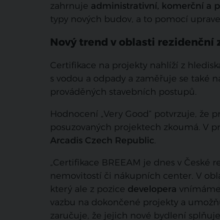
zahrnuje
administrativní, komerční a
typy nových budov, a to pomocí uprav
Nový trend v oblasti rezidenční
Certifikace na projekty nahlíží z hledisk
s vodou a odpady a zaměřuje se také n
prováděných stavebních postupů.
Hodnocení „Very Good“ potvrzuje, že pr
posuzovaných projektech zkoumá. V pro
Arcadis Czech Republic
.
„Certifikace BREEAM je dnes v České r
nemovitostí či nákupních center. V obl
který ale z pozice
developera
vnímáme j
vazbu na dokončené projekty a umožňu
zaručuje, že jejich nové bydlení splňuj