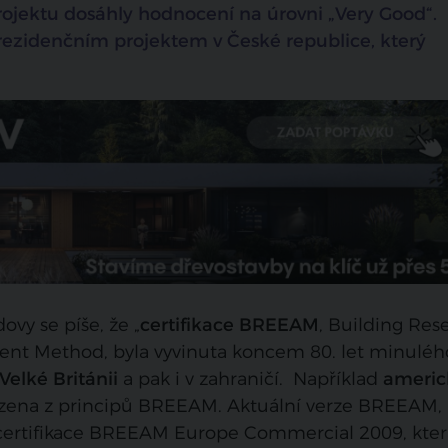
ojektu dosáhly hodnocení na úrovni „Very Good“.
rezidenčním projektem v České republice, který
vy se píše, že „
certifikace BREEAM
, Building Res
nt Method, byla vyvinuta koncem 80. let minuléh
Velké Británii
a pak i v zahraničí. Například
americ
zena z principů BREEAM. Aktuální verze BREEAM, 
e certifikace BREEAM Europe Commercial 2009, kter