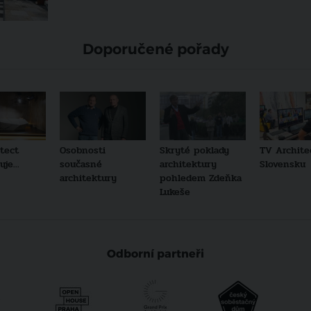
Doporučené pořady
tect
Osobnosti
Skryté poklady
TV Archite
je...
současné
architektury
Slovensku
architektury
pohledem Zdeňka
Lukeše
Odborní partneři