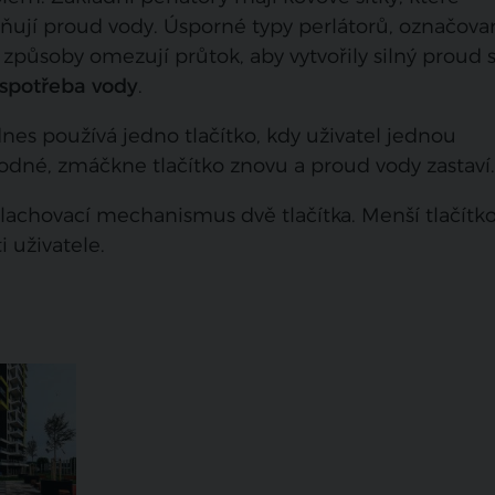
ňují proud vody. Úsporné typy perlátorů, označova
 způsoby omezují průtok, aby vytvořily silný proud 
 spotřeba vody
.
nes používá jedno tlačítko, kdy uživatel jednou
odné, zmáčkne tlačítko znovu a proud vody zastaví.
achovací mechanismus dvě tlačítka. Menší tlačítk
ti uživatele.