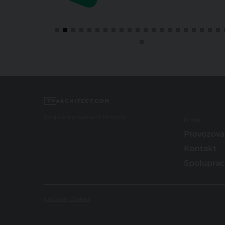
Spojujeme svět architektury
O nás
Provozova
Kontakt
Spoluprac
Nastavení Cookies