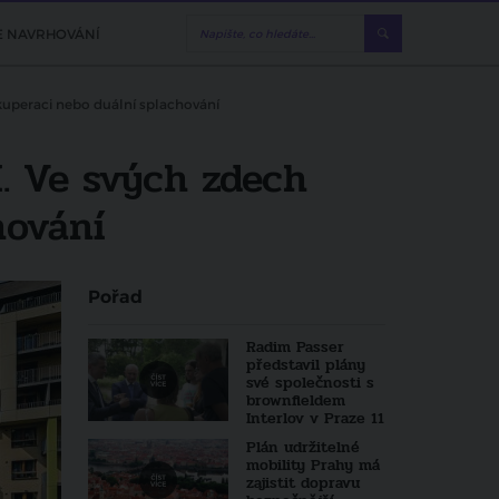
E NAVRHOVÁNÍ
ekuperaci nebo duální splachování
. Ve svých zdech
hování
Pořad
Radim Passer
představil plány
své společnosti s
brownfieldem
Interlov v Praze 11
Plán udržitelné
mobility Prahy má
zajistit dopravu