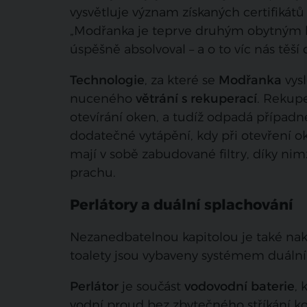
vysvětluje význam získaných certifikát
„Modřanka je teprve druhým obytným 
úspěšně absolvoval – a o to víc nás těší
Technologie
, za které se
Modřanka
vysl
nuceného
větrání s rekuperací
. Rekup
otevírání oken, a tudíž odpadá případn
dodatečné vytápění, kdy při otevření ok
mají v sobě zabudované filtry, díky nim
prachu.
Perlátory a duální splachování
Nezanedbatelnou kapitolou je také nakl
toalety jsou vybaveny systémem duáln
Perlátor
je součást
vodovodní baterie
, 
vodní proud bez zbytečného stříkání kol