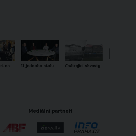
ct na
U jednoho stolu
Chátrající skvosty
Architekti no
generace
Mediální partneři