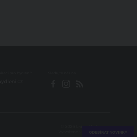
iraci pro bydlení?
Sledujte nás na
ydleni.cz
© 2026 Living Media s.r.o.
Vytvořeno v
Beneš & Michl
ODEBÍRAT NOVINKY