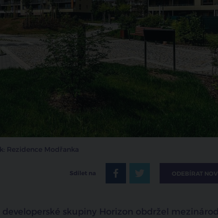
ek: Rezidence Modřanka
Sdílet na
ODEBÍRAT NOV
developerské skupiny Horizon obdržel mezinárod