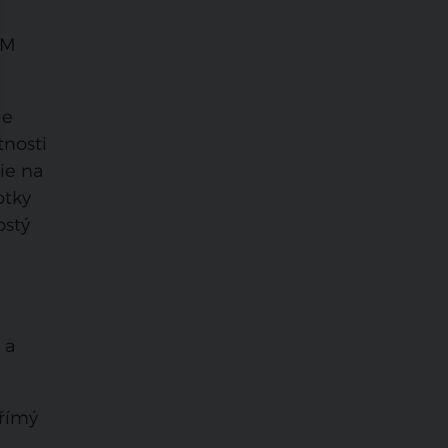
AM
ie
nosti
ie na
otky
ostý
 a
přímý