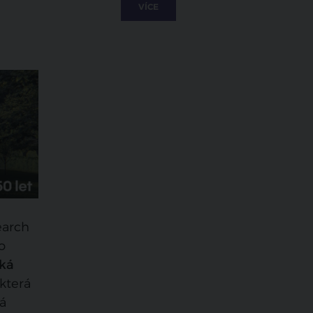
VÍCE
earch
o
ká
která
á