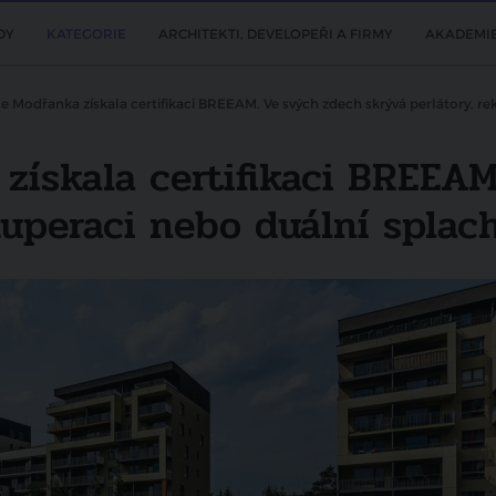
DY
KATEGORIE
ARCHITEKTI, DEVELOPEŘI A FIRMY
AKADEMI
e Modřanka získala certifikaci BREEAM. Ve svých zdech skrývá perlátory, r
získala certifikaci BREEAM
kuperaci nebo duální splac