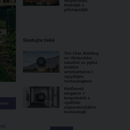
bezpečnější,
klidnější a
přístupnější
Sledujte také
The Flow Building
na Václavském
náměstí se pyšní
kvalitní
architekturou i
vyspělými
technologiemi
Nadčasová
elegance v
koupelnách s
využitím
INKY
nejmodernějších
technologií
ní