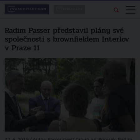
Radim Passer představil plány své
společnosti s brownfieldem Interlov
v Praze 11
27. 6. 2019 / Autor: Passerinvest Group a.s. Popisek: Radim