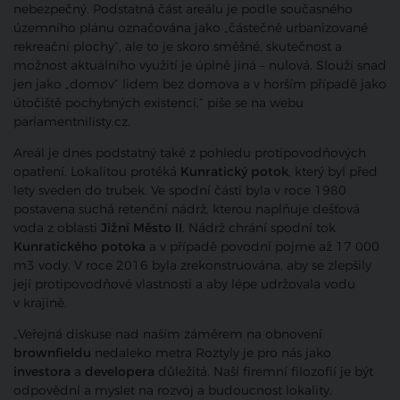
nebezpečný. Podstatná část areálu je podle současného
územního plánu označována jako „částečně urbanizované
rekreační plochy“, ale to je skoro směšné, skutečnost a
možnost aktuálního využití je úplně jiná – nulová. Slouží snad
jen jako „domov“ lidem bez domova a v horším případě jako
útočiště pochybných existencí,“ píše se na webu
parlamentnilisty.cz.
Areál je dnes podstatný také z pohledu protipovodňových
opatření. Lokalitou protéká
Kunratický potok
, který byl před
lety sveden do trubek. Ve spodní části byla v roce 1980
postavena suchá retenční nádrž, kterou naplňuje dešťová
voda z oblasti
Jižní Město II
. Nádrž chrání spodní tok
Kunratického potoka
a v případě povodní pojme až 17 000
m3 vody. V roce 2016 byla zrekonstruována, aby se zlepšily
její protipovodňové vlastnosti a aby lépe udržovala vodu
v krajině.
„Veřejná diskuse nad naším záměrem na obnovení
brownfieldu
nedaleko metra Roztyly je pro nás jako
investora
a
developera
důležitá. Naší firemní filozofií je být
odpovědní a myslet na rozvoj a budoucnost lokality.