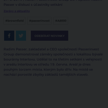
Passer v diskusi s účastníky setkání
Zprávy a aktuality
#brownfield
#passerinvest
#A8000
ODEBÍRAT NOVINKY
Radim Passer, zakladatel a CEO společnosti Passerinvest
Group demonstroval záměry společnosti s lokalitou bývalé
bourárny Interlovu. Udělal to na třetím setkání s veřejností
v areálu Interlovu ve středu 19. června. Areál je dnes
pouhým torzem místa, kterým bylo dřív. Na místě se
nachází porostlé zbytky základů tamějších staveb.