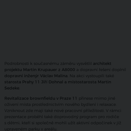
Podrobnosti k současnému záměru vysvětlil
architekt
projektu Martin Krupauer z A8000
a dopravní řešení doplnil
dopravní inženýr Václav Malina
. Na akci vystoupili také
starosta Prahy 11 Jiří Dohnal a místostarosta Martin
Sedeke
.
Revitalizace brownfieldu v Praze 11
přinese mimo jiné
oživení místa prostřednictvím nového bydlení i relaxace.
Vzniknout zde mají také nové pracovní příležitosti. V rámci
prezentace proběhl také doprovodný program pro rodiče
s dětmi, kteří si společně mohli užít aktivní odpočinek v již
upraveném parku v areálu.