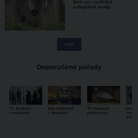
život pro opuštěné
průmyslové areály
VÍCE
Doporučené pořady
TV Architect
Díla architektů
TV Architect
Osobno
v regionech
a designérů
představuje...
součas
archit