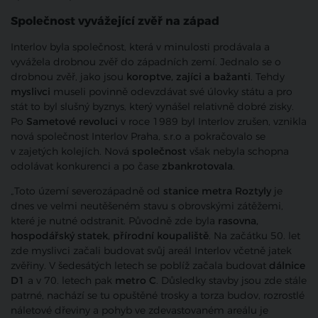
Společnost vyvážející zvěř na západ
Interlov byla společnost, která v minulosti prodávala a
vyvážela drobnou zvěř do západních zemí. Jednalo se o
drobnou zvěř, jako jsou
koroptve, zajíci a bažanti
. Tehdy
myslivci
museli povinně odevzdávat své úlovky státu a pro
stát to byl slušný byznys, který vynášel relativně dobré zisky.
Po
Sametové revoluci
v roce 1989 byl Interlov zrušen, vznikla
nová společnost Interlov Praha, s.r.o a pokračovalo se
v zajetých kolejích. Nová
společnost
však nebyla schopna
odolávat konkurenci a po čase
zbankrotovala
.
„Toto území severozápadně od
stanice metra Roztyly
je
dnes ve velmi neutěšeném stavu s obrovskými zátěžemi,
které je nutné odstranit. Původně zde byla
rasovna,
hospodářský statek, přírodní koupaliště
. Na začátku 50. let
zde myslivci začali budovat svůj areál Interlov včetně jatek
zvěřiny. V šedesátých letech se poblíž začala budovat
dálnice
D1
a v 70. letech pak
metro C
. Důsledky stavby jsou zde stále
patrné, nachází se tu opuštěné trosky a torza budov, rozrostlé
náletové dřeviny a pohyb ve zdevastovaném areálu je