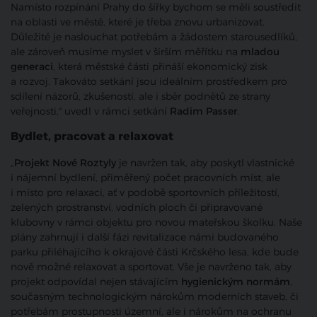
Namísto rozpínání Prahy do šířky bychom se měli soustředit
na oblasti ve městě, které je třeba znovu urbanizovat.
Důležité je naslouchat potřebám a žádostem starousedlíků,
ale zároveň musíme myslet v širším měřítku na
mladou
generaci
, která městské části přináší ekonomický zisk
a rozvoj. Takováto setkání jsou ideálním prostředkem pro
sdílení názorů, zkušeností, ale i sběr podnětů ze strany
veřejnosti," uvedl v rámci setkání
Radim Passer
.
Bydlet, pracovat a relaxovat
„
Projekt Nové Roztyly
je navržen tak, aby poskytl vlastnické
i nájemní bydlení, přiměřený počet pracovních míst, ale
i místo pro relaxaci, ať v podobě sportovních příležitostí,
zelených prostranství, vodních ploch či připravované
klubovny v rámci objektu pro novou mateřskou školku. Naše
plány zahrnují i další fázi revitalizace námi budovaného
parku přiléhajícího k okrajové části Krčského lesa, kde bude
nově možné relaxovat a sportovat. Vše je navrženo tak, aby
projekt odpovídal nejen stávajícím
hygienickým normám
,
současným technologickým nárokům moderních staveb, či
potřebám prostupnosti územní, ale i nárokům na ochranu