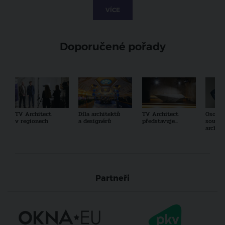
VÍCE
Doporučené pořady
TV Architect
Díla architektů
TV Architect
Osobno
v regionech
a designérů
představuje...
součas
archit
Partneři