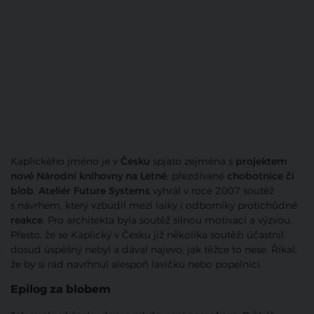
Kaplického jméno je v
Česku
spjato zejména s
projektem
nové Národní knihovny na Letné
, přezdívané
chobotnice či
blob
.
Ateliér Future Systems
vyhrál v roce 2007 soutěž
s návrhem, který vzbudil mezi laiky i odborníky protichůdné
reakce
. Pro architekta byla soutěž silnou motivací a výzvou.
Přesto, že se Kaplický v Česku již několika soutěží účastnil,
dosud úspěšný nebyl a dával najevo, jak těžce to nese. Říkal,
že by si rád navrhnul alespoň lavičku nebo popelnici.
Epilog za blobem