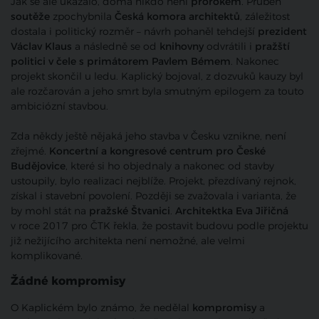
Jak se ale ukázalo, doma nikdo není
prorokem
. Průběh
soutěže
zpochybnila
Česká komora architektů
, záležitost
dostala i politický rozměr – návrh pohaněl tehdejší
prezident
Václav Klaus
a následně se od
knihovny
odvrátili i
pražští
politici v čele s primátorem Pavlem Bémem
. Nakonec
projekt skončil u ledu. Kaplický bojoval, z dozvuků kauzy byl
ale rozčarován a jeho smrt byla smutným epilogem za touto
ambiciózní stavbou.
Zda někdy ještě nějaká jeho stavba v Česku vznikne, není
zřejmé.
Koncertní a kongresové centrum pro České
Budějovice
, které si ho objednaly a nakonec od stavby
ustoupily, bylo realizaci nejblíže. Projekt, přezdívaný rejnok,
získal i stavební povolení. Později se zvažovala i varianta, že
by mohl stát na
pražské Štvanici
.
Architektka Eva Jiřičná
v roce 2017 pro ČTK řekla, že postavit budovu podle projektu
již nežijícího architekta není nemožné, ale velmi
komplikované.
Žádné kompromisy
O Kaplickém bylo známo, že nedělal
kompromisy
a