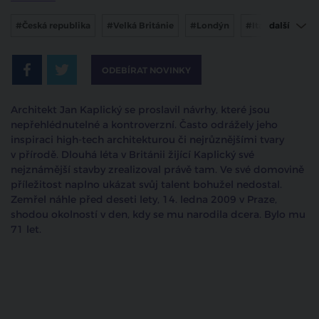
#Česká republika
#Velká Británie
#Londýn
#Itálie
další
#Modena
#architekt
ODEBÍRAT NOVINKY
Architekt Jan Kaplický se proslavil návrhy, které jsou
nepřehlédnutelné a kontroverzní. Často odrážely jeho
inspiraci high-tech architekturou či nejrůznějšími tvary
v přírodě. Dlouhá léta v Británii žijící Kaplický své
nejznámější stavby zrealizoval právě tam. Ve své domovině
příležitost naplno ukázat svůj talent bohužel nedostal.
Zemřel náhle před deseti lety, 14. ledna 2009 v Praze,
shodou okolností v den, kdy se mu narodila dcera. Bylo mu
71 let.