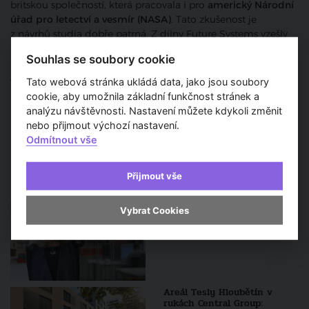
britskou společností, která pracovala i pro
americký Národní
úřad pro letectví a vesmír (NASA)
. Tato zkušenost je
z návrhů studia dobře patrná. Z dílny Future Systems vzešly
i návrhy lamp, nábytku, skla či příborů. S Kaplickým zde po
Souhlas se soubory cookie
léta spolupracovala jeho první manželka,
britská architektka
Amanda Leveteová
.
Tato webová stránka ukládá data, jako jsou soubory
cookie, aby umožnila základní funkčnost stránek a
nyv
analýzu návštěvnosti. Nastavení můžete kdykoli změnit
nebo přijmout výchozí nastavení.
Odmítnout vše
Pořad
Přijmout vše
Eva Jiřičná a Nejat Olgac
Vybrat Cookies
získali čestný doktorát ČVUT
- aktualizováno
Areál Tesly Hloubětín v
rukách Central Group: