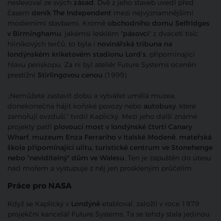
neslevoval ze svých
zásad
. Dvě z jeho staveb uvedl před
časem
deník The Independent
mezi nejvýznamnějšími
moderními stavbami. Kromě
obchodního domu Selfridges
v Birminghamu
, jakémsi lesklém "
pásovci
" z dvaceti tisíc
hliníkových terčů, to byla i
novinářská tribuna na
londýnském kriketovém stadionu Lord’s
, připomínající
hlavu periskopu. Za ni byl ateliér Future Systems oceněn
prestižní
Stirlingovou cenou
(1999).
„Nemůžete zastavit dobu a vytvářet umělá muzea,
donekonečna hájit koňské povozy nebo
autobusy
, které
zamořují ovzduší," tvrdil Kaplický. Mezi jeho další známé
projekty patří
plovoucí most v londýnské čtvrti Canary
Wharf
,
muzeum Enza Ferrariho v italské Modeně
,
mateřská
škola připomínající ulitu, turistické centrum ve Stonehenge
nebo "neviditelný" dům ve Walesu
. Ten je zapuštěn do útesu
nad mořem a vystupuje z něj jen proskleným průčelím.
Práce pro NASA
Když se Kaplický v
Londýně
etabloval, založil v roce 1979
projekční kancelář Future Systems. Ta se tehdy stala jedinou