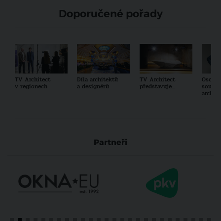
Doporučené pořady
TV Architect
Díla architektů
TV Architect
Osobno
v regionech
a designérů
představuje...
součas
archit
Partneři