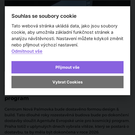
Souhlas se soubory cookie
Tato webová stránka ukládá data, jako jsou soubory
cookie, aby umožnila základní funkčnost stránek a
analýzu návštěvnosti. Nastavení můžete kdykoli změnit
nebo přijmout výchozí nastavení.
Odmítnout vše
Přijmout vše
Praha vybrala vítěze veřejné zakázky na
Vybrat Cookies
dostavbu Centra Nová Palmovka, kde bude
sídlit Agentura Evropské unie pro kosmický
program
Centrum Nová Palmovka bude dostavěno formou design &
build. Tato dlouhé roky rozestavěná budova bude po dokončení
dostavby sloužit Agentuře Evropské unie pro kosmický program.
Praha totiž v uplynulých dnech vybrala vítěze, který se postará o
dostavbu, ta by měla být dokončena v roce 2026.