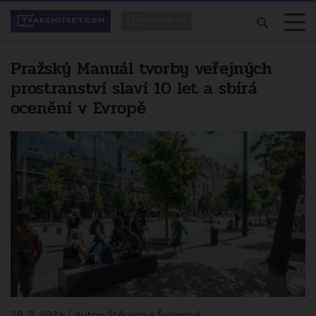
Pražský Manuál tvorby veřejných
prostranství slaví 10 let a sbírá
ocenění v Evropě
29. 7. 2024 / Autor: Štěpánka Šulanová