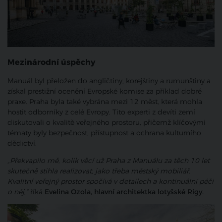
Mezinárodní úspěchy
Manuál byl přeložen do angličtiny, korejštiny a rumunštiny a
získal prestižní ocenění Evropské komise za příklad dobré
praxe. Praha byla také vybrána mezi 12 měst, která mohla
hostit odborníky z celé Evropy. Tito experti z devíti zemí
diskutovali o kvalitě veřejného prostoru, přičemž klíčovými
tématy byly bezpečnost, přístupnost a ochrana kulturního
dědictví.
„Překvapilo mě, kolik věcí už Praha z Manuálu za těch 10 let
skutečně stihla realizovat, jako třeba městský mobiliář.
Kvalitní veřejný prostor spočívá v detailech a kontinuální péči
o něj,“
říká
Evelina Ozola, hlavní architektka lotyšské Rigy.