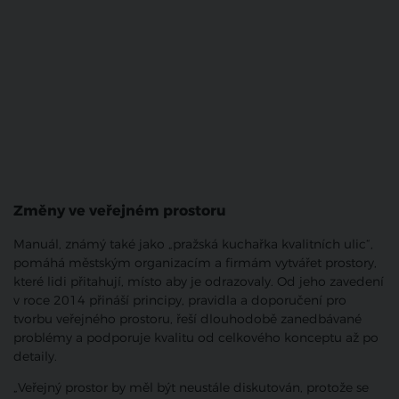
Změny ve veřejném prostoru
Manuál, známý také jako „pražská kuchařka kvalitních ulic“,
pomáhá městským organizacím a firmám vytvářet prostory,
které lidi přitahují, místo aby je odrazovaly. Od jeho zavedení
v roce 2014 přináší principy, pravidla a doporučení pro
tvorbu veřejného prostoru, řeší dlouhodobě zanedbávané
problémy a podporuje kvalitu od celkového konceptu až po
detaily.
„Veřejný prostor by měl být neustále diskutován, protože se