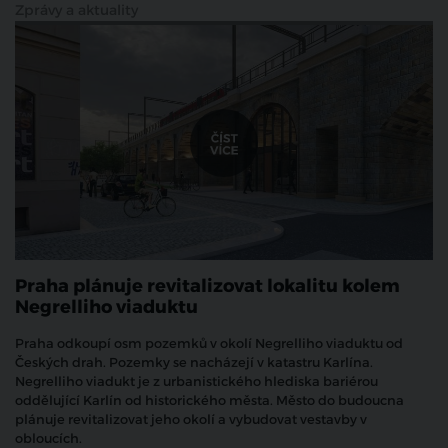
Zprávy a aktuality
Praha plánuje revitalizovat lokalitu kolem
Negrelliho viaduktu
Praha odkoupí osm pozemků v okolí Negrelliho viaduktu od
Českých drah. Pozemky se nacházejí v katastru Karlína.
Negrelliho viadukt je z urbanistického hlediska bariérou
oddělující Karlín od historického města. Město do budoucna
plánuje revitalizovat jeho okolí a vybudovat vestavby v
obloucích.