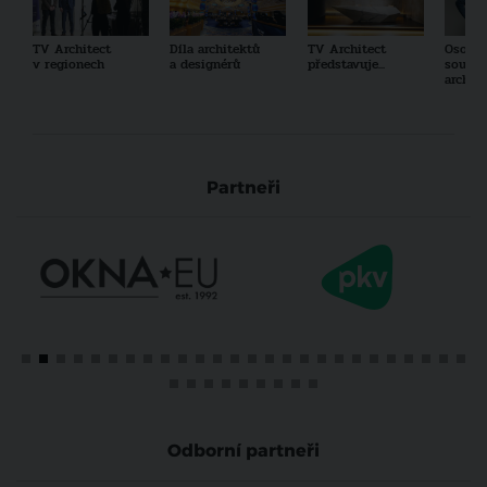
TV Architect
Díla architektů
TV Architect
Osobno
v regionech
a designérů
představuje...
součas
archit
Partneři
Odborní partneři