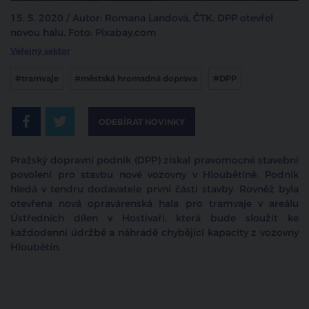
15. 5. 2020 / Autor: Romana Landová, ČTK. DPP otevřel
novou halu. Foto: Pixabay.com
Veřejný sektor
#tramvaje
#městská hromadná doprava
#DPP
ODEBÍRAT NOVINKY
Pražský dopravní podnik (DPP) získal pravomocné stavební
povolení pro stavbu nové vozovny v Hloubětíně. Podnik
hledá v tendru dodavatele první části stavby. Rovněž byla
otevřena nová opravárenská hala pro tramvaje v areálu
Ústředních dílen v Hostivaři, která bude sloužit ke
každodenní údržbě a náhradě chybějící kapacity z vozovny
Hloubětín.