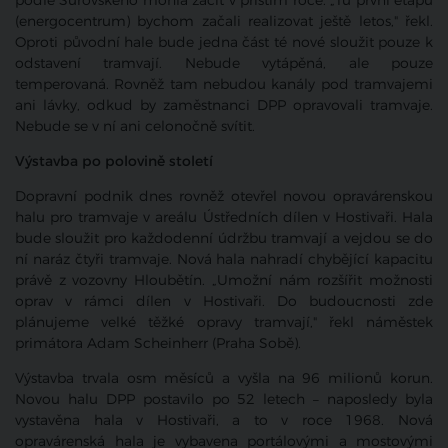
podle Šurovského mohla začít v příštím roce. „Tu první etapu
(energocentrum) bychom začali realizovat ještě letos," řekl.
Oproti původní hale bude jedna část té nové sloužit pouze k
odstavení tramvají. Nebude vytápěná, ale pouze
temperovaná. Rovněž tam nebudou kanály pod tramvajemi
ani lávky, odkud by zaměstnanci DPP opravovali tramvaje.
Nebude se v ní ani celonočně svítit.
Výstavba po polovině století
Dopravní podnik dnes rovněž otevřel novou opravárenskou
halu pro tramvaje v areálu Ústředních dílen v Hostivaři. Hala
bude sloužit pro každodenní údržbu tramvají a vejdou se do
ní naráz čtyři tramvaje. Nová hala nahradí chybějící kapacitu
právě z vozovny Hloubětín. „Umožní nám rozšířit možnosti
oprav v rámci dílen v Hostivaři. Do budoucnosti zde
plánujeme velké těžké opravy tramvají," řekl náměstek
primátora Adam Scheinherr (Praha Sobě).
Výstavba trvala osm měsíců a vyšla na 96 milionů korun.
Novou halu DPP postavilo po 52 letech – naposledy byla
vystavěna hala v Hostivaři, a to v roce 1968. Nová
opravárenská hala je vybavena portálovými a mostovými