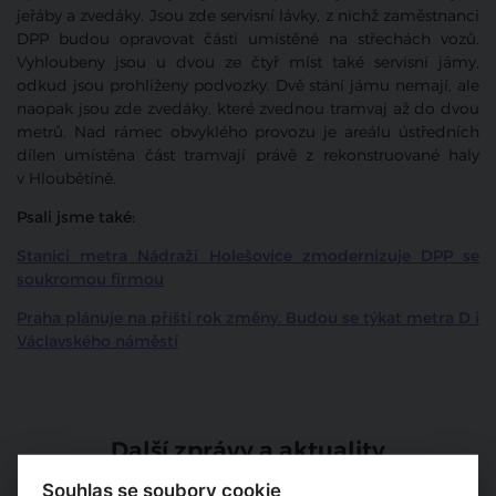
jeřáby a zvedáky. Jsou zde servisní lávky, z nichž zaměstnanci
DPP budou opravovat části umístěné na střechách vozů.
Vyhloubeny jsou u dvou ze čtyř míst také servisní jámy,
odkud jsou prohlíženy podvozky. Dvě stání jámu nemají, ale
naopak jsou zde zvedáky, které zvednou tramvaj až do dvou
metrů. Nad rámec obvyklého provozu je areálu ústředních
dílen umístěna část tramvají právě z rekonstruované haly
v Hloubětíně.
Psali jsme také:
Stanici metra Nádraží Holešovice zmodernizuje DPP se
soukromou firmou
Praha plánuje na příští rok změny. Budou se týkat metra D i
Václavského náměstí
Další zprávy a aktuality
Souhlas se soubory cookie