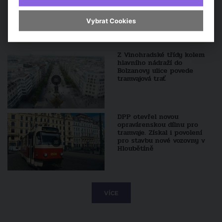
Vybrat Cookies
Sledujte také
Z Vinohradské třídy kolem
hlavního nádraží do
Bolzanovy ulice povede
tramvajová trať
DPP otevřel novou
opravárenskou dílnu pro
tramvaje. Získal i povolení
pro stavbu nové vozovny v
Hloubětíně
VÍCE