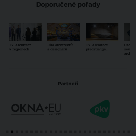
Doporučené pořady
TV Architect
Díla architektů
TV Architect
Osobno
v regionech
a designérů
představuje...
součas
archit
Partneři