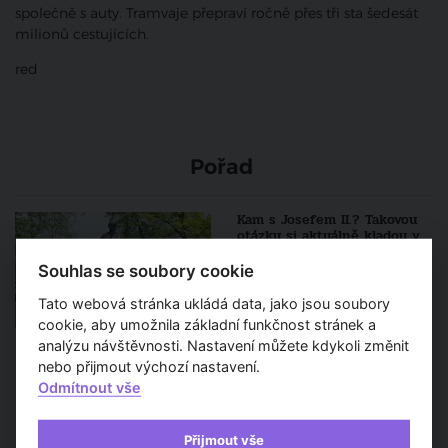
společně s auty. Tramvaje přepraví ročně přes tři sta šedesát
milionů cestujících.
red
Pořad
Kam s Josefem II.? Takovou
otázku si aktuálně kladou v
Brně
Souhlas se soubory cookie
Tato webová stránka ukládá data, jako jsou soubory
cookie, aby umožnila základní funkčnost stránek a
Owen Hopkins:
analýzu návštěvnosti. Nastavení můžete kdykoli změnit
Architektonické slohy
nebo přijmout výchozí nastavení.
Odmítnout vše
Přijmout vše