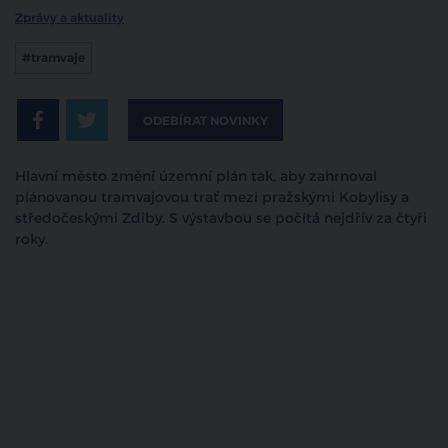
Zprávy a aktuality
#tramvaje
ODEBÍRAT NOVINKY
Hlavní město změní územní plán tak, aby zahrnoval
plánovanou tramvajovou trať mezi pražskými Kobylisy a
středočeskými Zdiby. S výstavbou se počítá nejdřív za čtyři
roky.