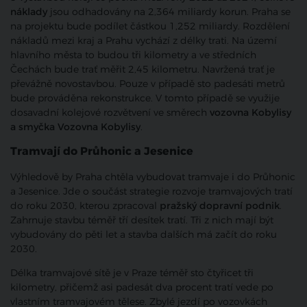
náklady
jsou odhadovány na 2,364 miliardy korun. Praha se
na projektu bude podílet částkou 1,252 miliardy. Rozdělení
nákladů mezi kraj a Prahu vychází z délky trati. Na území
hlavního města to budou tři kilometry a ve středních
Čechách bude trať měřit 2,45 kilometru. Navržená trať je
převážně novostavbou. Pouze v případě sto padesáti metrů
bude prováděna rekonstrukce. V tomto případě se využije
dosavadní kolejové rozvětvení ve směrech
vozovna Kobylisy
a smyčka Vozovna Kobylisy
.
Tramvají do Průhonic a Jesenice
Výhledově by Praha chtěla vybudovat tramvaje i do Průhonic
a Jesenice. Jde o součást strategie rozvoje tramvajových tratí
do roku 2030, kterou zpracoval
pražský dopravní podnik
.
Zahrnuje stavbu téměř tří desítek tratí. Tři z nich mají být
vybudovány do pěti let a stavba dalších má začít do roku
2030.
Délka tramvajové sítě je v Praze téměř sto čtyřicet tři
kilometry, přičemž asi padesát dva procent tratí vede po
vlastním tramvajovém tělese. Zbylé jezdí po vozovkách