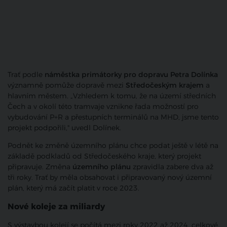
Trať podle
náměstka primátorky pro dopravu Petra Dolínka
významně pomůže dopravě mezi
Středočeským krajem
a
hlavním městem. „Vzhledem k tomu, že na území středních
Čech a v okolí této tramvaje vznikne řada možností pro
vybudování P+R a přestupních terminálů na MHD, jsme tento
projekt podpořili," uvedl Dolínek.
Podnět ke změně územního plánu chce podat ještě v létě na
základě podkladů od Středočeského kraje, který projekt
připravuje. Změna
územního plánu
zpravidla zabere dva až
tři roky. Trať by měla obsahovat i připravovaný nový územní
plán, který má začít platit v roce 2023.
Nové koleje za miliardy
S výstavbou kolejí se počítá mezi roky 2022 až 2024, celkové