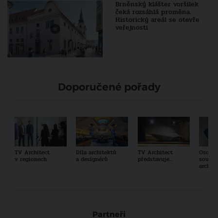
Brněnský klášter voršilek
čeká rozsáhlá proměna.
Historický areál se otevře
veřejnosti
Doporučené pořady
TV Architect
Díla architektů
TV Architect
Osobno
v regionech
a designérů
představuje...
součas
archit
Partneři