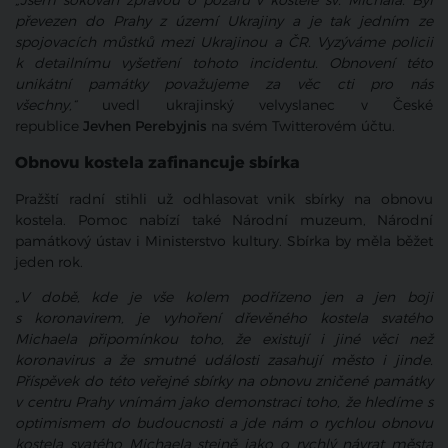
„Jsem šokován zprávou o požáru v kostele sv. Michala. Byl
převezen do Prahy z území Ukrajiny a je tak jedním ze
spojovacích můstků mezi Ukrajinou a ČR. Vyzýváme policii
k detailnímu vyšetření tohoto incidentu. Obnovení této
unikátní památky považujeme za věc cti pro nás
všechny,“
uvedl ukrajinský velvyslanec v České
republice
Jevhen Perebyjnis
na svém Twitterovém účtu.
Obnovu kostela zafinancuje sbírka
Pražští radní stihli už odhlasovat vnik sbírky na obnovu
kostela. Pomoc nabízí také Národní muzeum, Národní
památkový ústav i Ministerstvo kultury. Sbírka by měla běžet
jeden rok.
„V době, kde je vše kolem podřízeno jen a jen boji
s koronavirem, je vyhoření dřevěného kostela svatého
Michaela připomínkou toho, že existují i jiné věci než
koronavirus a že smutné události zasahují město i jinde.
Příspěvek do této veřejné sbírky na obnovu zničené památky
v centru Prahy vnímám jako demonstraci toho, že hledíme s
optimismem do budoucnosti a jde nám o rychlou obnovu
kostela svatého Michaela stejně jako o rychlý návrat města