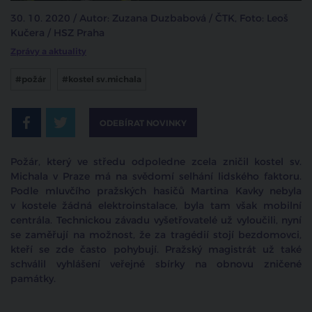
30. 10. 2020 / Autor: Zuzana Duzbabová / ČTK, Foto: Leoš
Kučera / HSZ Praha
Zprávy a aktuality
#požár
#kostel sv.michala
ODEBÍRAT NOVINKY
Požár, který ve středu odpoledne zcela zničil kostel sv.
Michala v Praze má na svědomí selhání lidského faktoru.
Podle mluvčího pražských hasičů Martina Kavky nebyla
v kostele žádná elektroinstalace, byla tam však mobilní
centrála. Technickou závadu vyšetřovatelé už vyloučili, nyní
se zaměřují na možnost, že za tragédií stojí bezdomovci,
kteří se zde často pohybují. Pražský magistrát už také
schválil vyhlášení veřejné sbírky na obnovu zničené
památky.