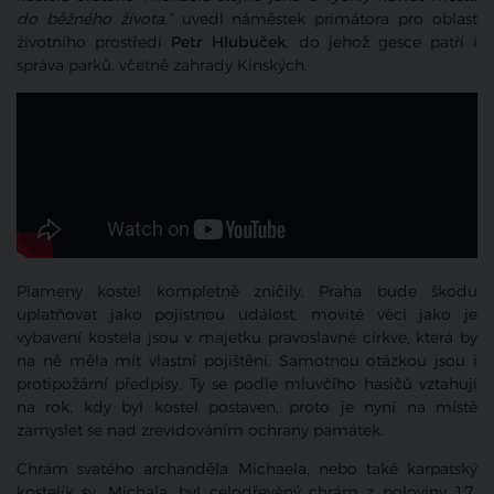
do běžného života,“
uvedl náměstek primátora pro oblast
životního prostředí
Petr Hlubuček
, do jehož gesce patří i
správa parků, včetně zahrady Kinských.
Plameny kostel kompletně zničily, Praha bude škodu
uplatňovat jako pojistnou událost, movité věci jako je
vybavení kostela jsou v majetku pravoslavné církve, která by
na ně měla mít vlastní pojištění. Samotnou otázkou jsou i
protipožární předpisy. Ty se podle mluvčího hasičů vztahují
na rok, kdy byl kostel postaven, proto je nyní na místě
zamyslet se nad zrevidováním ochrany památek.
Chrám svatého archanděla Michaela, nebo také karpatský
kostelík sv. Michala, byl celodřevěný chrám z poloviny 17.