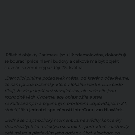
Přilehlé objekty Carimexu jsou již zdemolovány, dokončují
se bourací práce hlavní budovy a celkově má být objekt
srovnán se zemí nejpozději 25. května.
„Demolicí plníme požadavek města, od kterého očekáváme,
že nám prodá pozemky, které v lokalitě vlastní. Lidé často
říkají, že vše je lepší než stávající stav, ale naše cíle jsou
rozhodně větší. Chceme, aby oblast ožila a stala
se kultivovaným a příjemným prostorem odpovídajícím 21.
století,“
říká
jednatel společnosti InterCora Ivan Hlaváček.
„Jedná se o symbolický moment. Jsme svědky konce éry
devadesátých let a vleklých soudních sporů, které zatěžovaly
celé město a především jeho občany. Chci, abychom co