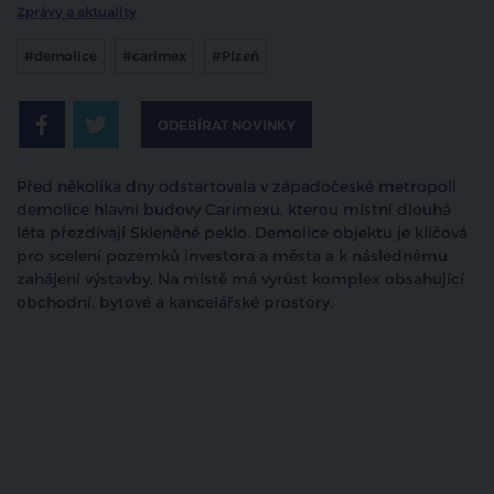
Zprávy a aktuality
#demolice
#carimex
#Plzeň
ODEBÍRAT NOVINKY
Před několika dny odstartovala v západočeské metropoli
demolice hlavní budovy Carimexu, kterou místní dlouhá
léta přezdívají Skleněné peklo. Demolice objektu je klíčová
pro scelení pozemků investora a města a k následnému
zahájení výstavby. Na místě má vyrůst komplex obsahující
obchodní, bytové a kancelářské prostory.