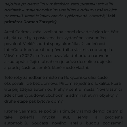
nejdříve po demolici v městském zastupitelstvu schválili
dodatek k majetkoprávním vztahům a odkupu městských
pozemků, které lokalitu otevřou plánované výstavbě,“
řekl
primátor Roman Zarzycký.
Areál Carimex začal vznikat na konci devadesátých let, část
objektu ale byla postavena bez vydaného stavebního
povolení. Vleklé soudní spory ukončila až společnost
InterCora, která areál od původního vlastníka odkoupila.
V květnu 2022 s městem uzavřela dohodu o narovnání
a spolupráci. Jejím obsahem je právě demolice objektu
a prodej části pozemků, které město vlastní.
Toto roky zanedbané místo na Rokycanské ulici často
okupovali lidé bez domova. Přitom se jedná o lokalitu, která
vítá přijíždějící autem od Prahy v centru města. Noví vlastníci
zde chtějí vybudovat obchodní a administrativní objekty, v
druhé etapě pak bytové domy.
Kromě Carimexu se počítá i s tím, že v rámci demolice zmizí
také přilehlá myčka aut, servis a prodejna
automobilů. Součástí nového areálu budou podzemní