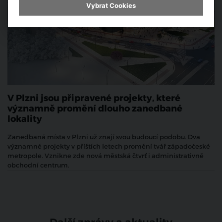
Vybrat Cookies
V Plzni jsou připravené projekty, které
významně promění dlouho zanedbané
lokality
Zanedbaná místa v Plzni už znají svou budoucí podobu. Dva
významné projekty v příštích letech promění tvář západočeské
metropole. Vznikne zde nová městská čtvrť i administrativně
obchodní centrum.