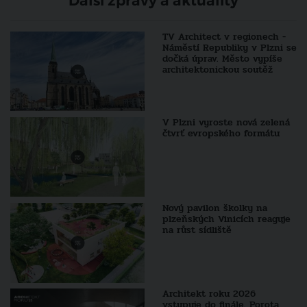
Další zprávy a aktuality
TV Architect v regionech -
Náměstí Republiky v Plzni se
dočká úprav. Město vypíše
architektonickou soutěž
V Plzni vyroste nová zelená
čtvrť evropského formátu
Nový pavilon školky na
plzeňských Vinicích reaguje
na růst sídliště
Architekt roku 2026
vstupuje do finále. Porota