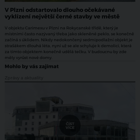
V Plzni odstartovalo dlouho očekávané
vyklízení největší černé stavby ve městě
V objektu Carimexu v Plzni na Rokycanské třídě, který je
místními často nazývaný třeba jako skleněné peklo, se konečně
začíná s úklidem. Nikdy nedokončený sedmipodlažní objekt je
strašákem dlouhá léta, nyní už se ale schyluje k demolici, která
za tímto objektem konečně udělá tečku. V budoucnu by zde
měly vyrůst nové domy.
Mohlo by vás zajímat
Zprávy a aktuality