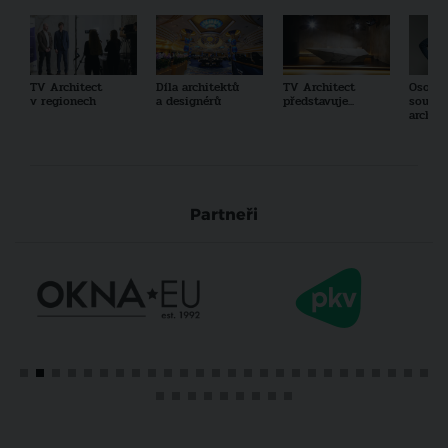
TV Architect
Díla architektů
TV Architect
Osobno
v regionech
a designérů
představuje...
součas
archit
Partneři