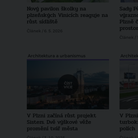
Nový pavilon školky na
Sady P
plzeňských Vinicích reaguje na
výrazn
růst sídliště
Plzně 
prosto
Článek / 6. 5. 2026
Článek / 
Architektura a urbanismus
Archite
V Plzni začíná růst projekt
V Plzni
Sisters. Dvě výškové věže
turbok
promění tvář města
polích
Článek / 3. 10. 2025
Článek / 