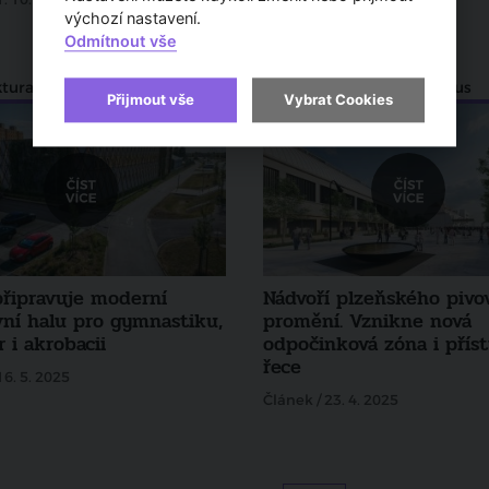
výchozí nastavení.
Článek / 14. 7. 2025
Odmítnout vše
ktura a urbanismus
Architektura a urbanismus
Přijmout vše
Vybrat Cookies
připravuje moderní
Nádvoří plzeňského pivo
vní halu pro gymnastiku,
promění. Vznikne nová
 i akrobacii
odpočinková zóna i přís
řece
16. 5. 2025
Článek / 23. 4. 2025