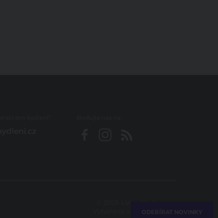
iraci pro bydlení?
Sledujte nás na
ydleni.cz
© 2026 Living Media s.r.o.
Vytvořeno v
Beneš & Michl
ODEBÍRAT NOVINKY