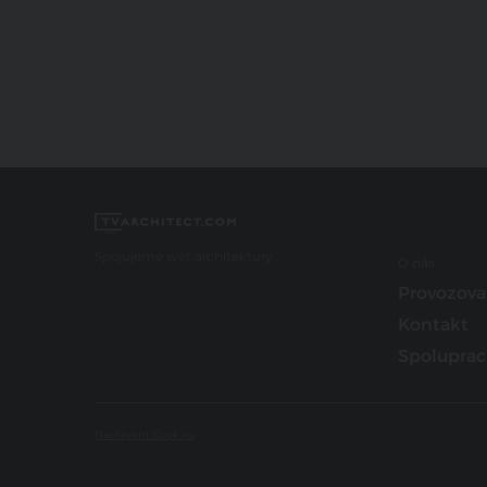
Spojujeme svět architektury
O nás
Provozova
Kontakt
Spoluprac
Nastavení Cookies