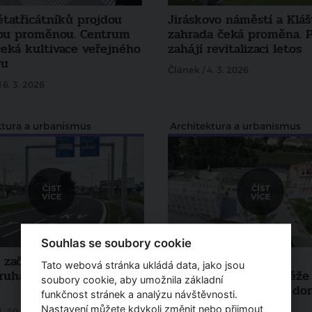
ětatřicátníků projdou
Jiráskovo náměstí a Kláš
ou proměnou. Centrum
zahrada čeká proměna. 
čeká kultivace veřejného
zahájí revitalizaci letos
ru
Článek / 4. 3. 2026
16. 3. 2026
ktura a urbanismus
Architektura a urbanismus
Souhlas se soubory cookie
 začal fungovat nový
Plzeň zná vítěze
Tato webová stránka ukládá data, jako jsou
ruháč na Borských
architektonické soutěže
soubory cookie, aby umožnila základní
dostavbu kulturního d
funkčnost stránek a analýzu návštěvnosti.
Peklo
Nastavení můžete kdykoli změnit nebo přijmout
1. 10. 2025