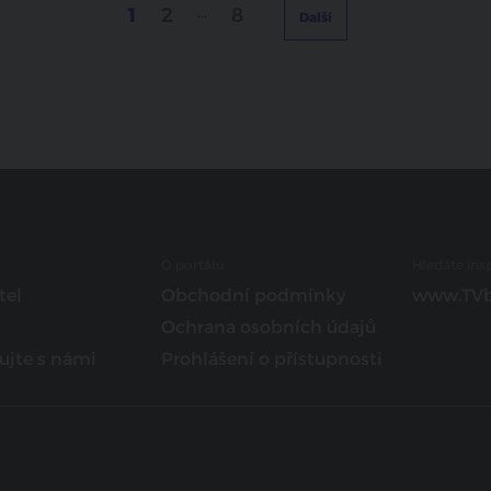
1
2
...
8
Další
O portálu
Hledáte insp
tel
Obchodní podmínky
www.TVb
Ochrana osobních údajů
ujte s námi
Prohlášení o přístupnosti