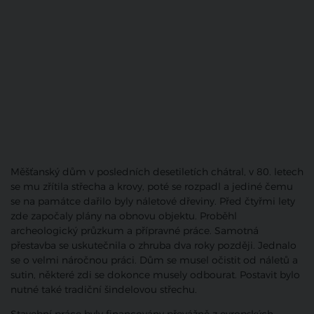
Měšťanský dům v posledních desetiletích chátral, v 80. letech
se mu zřítila střecha a krovy, poté se rozpadl a jediné čemu
se na památce dařilo byly náletové dřeviny. Před čtyřmi lety
zde započaly plány na obnovu objektu. Proběhl
archeologický průzkum a přípravné práce. Samotná
přestavba se uskutečnila o zhruba dva roky později. Jednalo
se o velmi náročnou práci. Dům se musel očistit od náletů a
sutin, některé zdi se dokonce musely odbourat. Postavit bylo
nutné také tradiční šindelovou střechu.