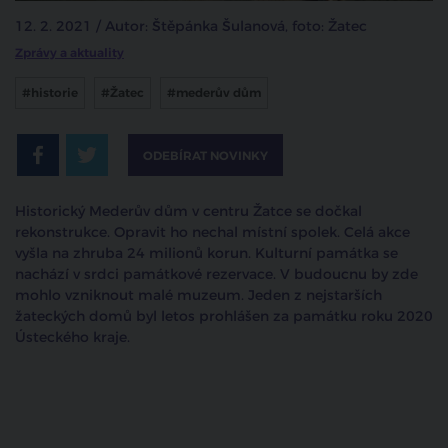
12. 2. 2021 / Autor: Štěpánka Šulanová, foto: Žatec
Zprávy a aktuality
#historie
#Žatec
#mederův dům
ODEBÍRAT NOVINKY
Historický Mederův dům v centru Žatce se dočkal
rekonstrukce. Opravit ho nechal místní spolek. Celá akce
vyšla na zhruba 24 milionů korun. Kulturní památka se
nachází v srdci památkové rezervace. V budoucnu by zde
mohlo vzniknout malé muzeum. Jeden z nejstarších
žateckých domů byl letos prohlášen za památku roku 2020
Ústeckého kraje.