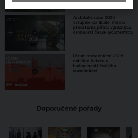
Architekt roku 2026
vstupuje do finále. Porota
představila pětici výrazných
osobností české architektury
Fórum stavebnictví 2026
nabídne debatu o
budoucnosti českého
stavebnictví
Doporučené pořady