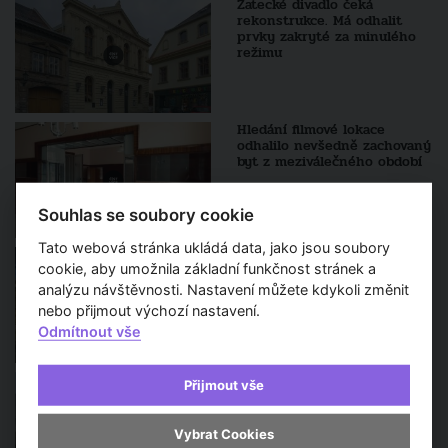
Žatecké divadlo čeká
rekonstrukce. Má odhalit
prvky zakryté za minulého
režimu
Hledání filmové lokace
odhalilo nevšedně zachovaný
byt z meziválečného období
Souhlas se soubory cookie
Tato webová stránka ukládá data, jako jsou soubory
TV Architect v regionech -
Historický Mederův dům v
cookie, aby umožnila základní funkčnost stránek a
centru Žatce se po šesti
analýzu návštěvnosti. Nastavení můžete kdykoli změnit
letech oprav otevřel
nebo přijmout výchozí nastavení.
veřejnosti
Odmítnout vše
Rekonstrukce Pragerových
Přijmout vše
kostek začíná. Ikonický areál
čeká tříletá proměna
Vybrat Cookies