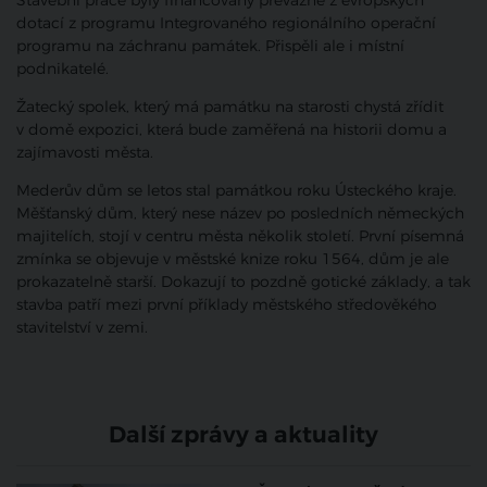
Stavební práce byly financovány převážně z evropských
dotací z programu Integrovaného regionálního operační
programu na záchranu památek. Přispěli ale i místní
podnikatelé.
Žatecký spolek, který má památku na starosti chystá zřídit
v domě expozici, která bude zaměřená na historii domu a
zajímavosti města.
Mederův dům se letos stal památkou roku Ústeckého kraje.
Měšťanský dům, který nese název po posledních německých
majitelích, stojí v centru města několik století. První písemná
zmínka se objevuje v městské knize roku 1564, dům je ale
prokazatelně starší. Dokazují to pozdně gotické základy, a tak
stavba patří mezi první příklady městského středověkého
stavitelství v zemi.
Další zprávy a aktuality