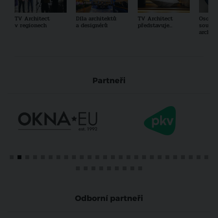
TV Architect
Díla architektů
TV Architect
Osobno
v regionech
a designérů
představuje...
součas
archit
Partneři
Odborní partneři