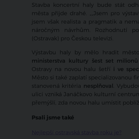
Stavba koncertní haly bude stát o
města přijde drahé. „„Jsem pro výstav
jsem však realista a pragmatik a nem
náročným návrhům. Rozhodnutí poro
(Ostravak) pro Českou televizi.
Výstavbu haly by mělo hradit město 
ministerstva kultury šest set milion
Ostravy na novou halu šetří
i ve spe
Město si také zaplatí specializovanou f
stanovená kritéria
nesplňova
l
.
Vybudov
ulici vzniká Janáčkovo kulturní centrum
přemýšlí, zda novou halu umístit poblíž
Psali jsme také
Nejlepší ostravská stavba roku je?