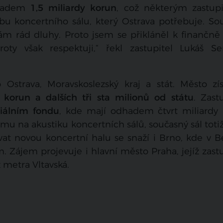
dhadem
1,5 miliardy korun
, což některým zastup
bu koncertního sálu, který Ostrava potřebuje. So
ám rád dluhy. Proto jsem se přikláněl k finančn
ty však respektuji,“ řekl zastupitel Lukáš S
Ostrava, Moravskoslezský kraj a stát. Město zí
ů korun a dalších tři sta milionů od státu
. Zast
ciálním fondu
, kde mají odhadem čtvrt miliardy 
irmu na akustiku koncertních sálů, současný sál toti
at novou koncertní halu se snaží i Brno, kde v B
. Zájem projevuje i hlavní město Praha, jejíž zast
 metra Vltavská.