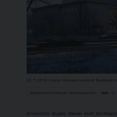
25. 7. 2019 / Autor: Romana Landová. Realizace no
#Stevel Holl Architects + Architecture Acts
další
#Ostrava
#koncertní sál
Americké studio Stevel Holl Architec