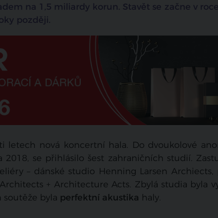
adem na 1,5 miliardy korun. Stavět se začne v roc
roky později.
ti letech nová koncertní hala. Do dvoukolové an
 2018, se přihlásilo šest zahraničních studií. Zast
ateliéry – dánské studio Henning Larsen Archiects,
rchitects + Architecture Acts. Zbylá studia byla 
m soutěže byla
perfektní akustika
haly.