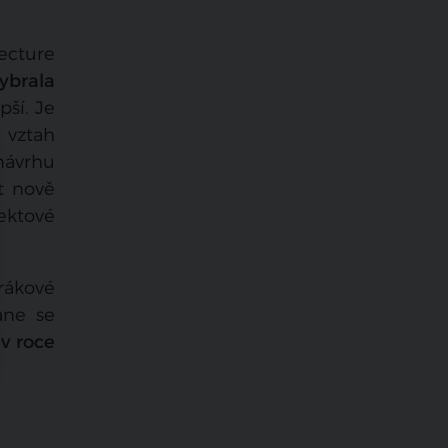
ecture
ybrala
pší. Je
 vztah
návrhu
it nově
ektové
rákové
ane se
 v roce