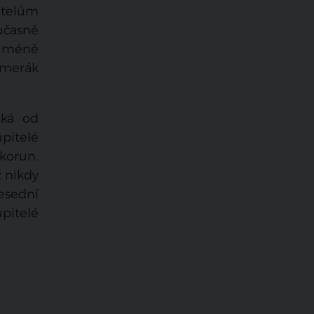
itelům
učasně
ě méně
emerák
ská od
upitelé
korun.
ž nikdy
esední
upitelé