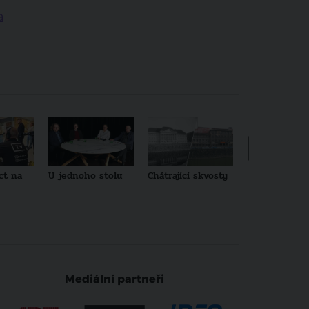
a
ct na
U jednoho stolu
Chátrající skvosty
Architekti no
generace
Mediální partneři