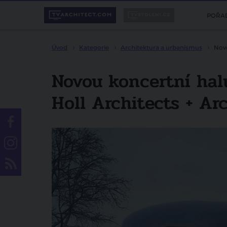
POŘA
Úvod
Kategorie
Architektura a urbanismus
Novo
Novou koncertní halu
Holl Architects + Ar