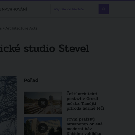
E NAVRHOVÁNÍ
s + Architecture Acts
ické studio Stevel
Pořad
Čeští architekti
postaví v Gruzii
město. Tamější
příroda údajně léčí
První pražský
mrakodrap obléká
moderní háv.
Nabídne vyhlídku