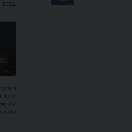
e 2022,
onymní
upitelé
 polské
vybrána