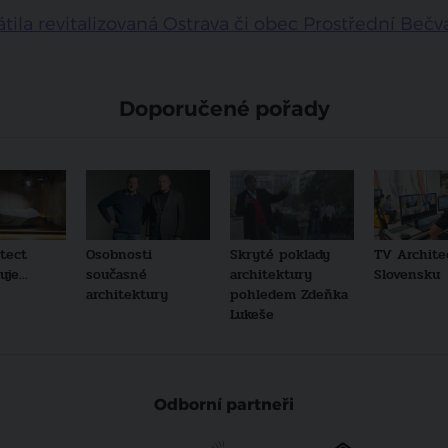
tila revitalizovaná Ostrava či obec Prostřední Bečv
Doporučené pořady
tect
Osobnosti
Skryté poklady
TV Archite
je...
současné
architektury
Slovensku
architektury
pohledem Zdeňka
Lukeše
Odborní partneři