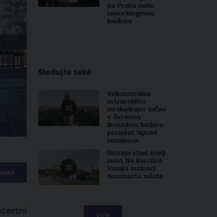
na Prahu nebo
coworkingovou
kavárnu
Sledujte také
Rekonstrukce
ostravského
mrakodrapu začne
v červenci.
Ikonickou budovu
promění bytová
rezidence
Ostrava staví nový
most Na Karolině.
Vzniká budoucí
INKY
dominanta města
certní
VÍCE