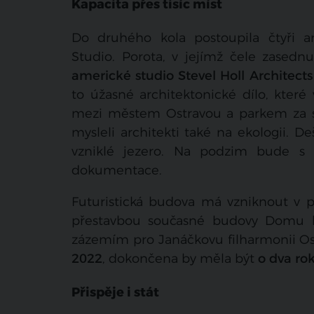
Kapacita přes tisíc míst
Do druhého kola postoupila čtyři ar
Studio. Porota, v jejímž čele zasednu
americké studio Stevel Holl Architects
to úžasné architektonické dílo, které
mezi městem Ostravou a parkem za stá
mysleli architekti také na ekologii. D
vzniklé jezero. Na podzim bude s 
dokumentace.
Futuristická budova má vzniknout v pr
přestavbou současné budovy Domu ku
zázemím pro Janáčkovu filharmonii Os
2022
, dokončena by měla být
o dva ro
Přispěje i stát