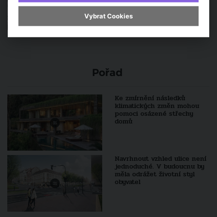
Vybrat Cookies
Pořad
Ke zmírnění následků
klimatických změn mohou
pomoci osázené střechy
domů
Navrhnout vzhled ulice není
jednoduché. V budoucnu by
měla odrážet životní styl
obyvatel