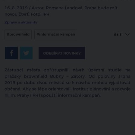
16. 8. 2019 / Autor: Romana Landová. Praha bude mít
novou čtvrť. Foto: IPR
Zprávy a aktuality
#brownfield
#informační kampaň
další
#Čtvrť Bubny - Zátory
ODEBÍRAT NOVINKY
Zástupci města zpřístupnili návrh územní studie na
pražský brownfield Bubny – Zátory. Od poloviny srpna
2019 po dobu dvou měsíců se k návrhu mohou vyjadřovat
občané. Aby se lépe orientovali, Institut plánování a rozvoje
hl. m. Prahy (IPR) spouští informační kampaň.