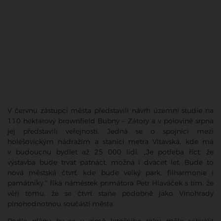
V červnu zástupci města představili návrh územní studie na
110 hektarový brownfield Bubny – Zátory a v polovině srpna
jej představili veřejnosti. Jedná se o spojnici mezi
holešovickým nádražím a stanicí metra Vltavská, kde má
v budoucnu bydlet až 25 000 lidí. „Je potřeba říct, že
výstavba bude trvat patnáct, možná i dvacet let. Bude to
nová městská čtvrť, kde bude velký park, filharmonie i
památníky,“ říká náměstek primátora Petr Hlaváček s tím, že
věří tomu, že se čtvrť stane podobně jako Vinohrady
plnohodnotnou součástí města.