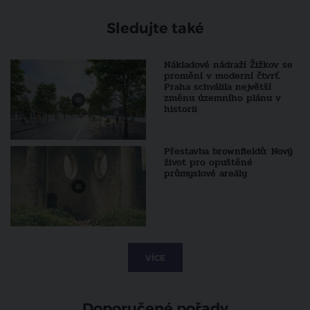
Sledujte také
Nákladové nádraží Žižkov se
promění v moderní čtvrť.
Praha schválila největší
změnu územního plánu v
historii
Přestavba brownfieldů: Nový
život pro opuštěné
průmyslové areály
VÍCE
Doporučené pořady