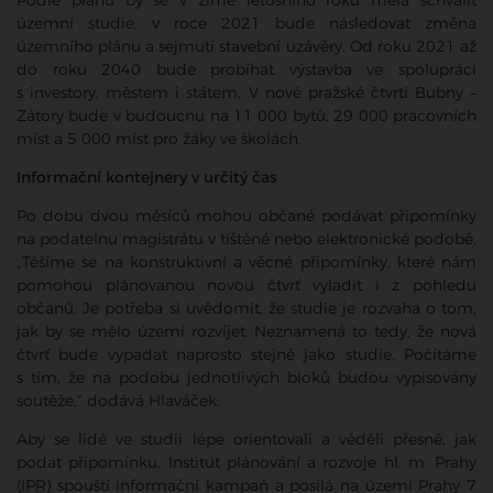
Podle plánu by se v zimě letošního roku měla schválit
územní studie, v roce 2021 bude následovat změna
územního plánu a sejmutí stavební uzávěry. Od roku 2021 až
do roku 2040 bude probíhat výstavba ve spolupráci
s investory, městem i státem. V nové pražské čtvrti Bubny –
Zátory bude v budoucnu na 11 000 bytů, 29 000 pracovních
míst a 5 000 míst pro žáky ve školách.
Informační kontejnery v určitý čas
Po dobu dvou měsíců mohou občané podávat připomínky
na podatelnu magistrátu v tištěné nebo elektronické podobě.
„Těšíme se na konstruktivní a věcné připomínky, které nám
pomohou plánovanou novou čtvrť vyladit i z pohledu
občanů. Je potřeba si uvědomit, že studie je rozvaha o tom,
jak by se mělo území rozvíjet. Neznamená to tedy, že nová
čtvrť bude vypadat naprosto stejně jako studie. Počítáme
s tím, že na podobu jednotlivých bloků budou vypisovány
soutěže,“ dodává Hlaváček.
Aby se lidé ve studii lépe orientovali a věděli přesně, jak
podat připomínku, Institut plánování a rozvoje hl. m. Prahy
(IPR) spouští informační kampaň a posílá na území Prahy 7