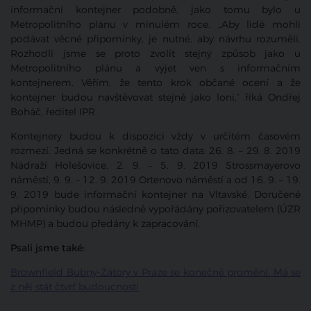
informační kontejner podobně, jako tomu bylo u
Metropolitního plánu v minulém roce. „Aby lidé mohli
podávat věcné připomínky, je nutné, aby návrhu rozuměli.
Rozhodli jsme se proto zvolit stejný způsob jako u
Metropolitního plánu a vyjet ven s informačním
kontejnerem. Věřím, že tento krok občané ocení a že
kontejner budou navštěvovat stejně jako loni,“ říká Ondřej
Boháč, ředitel IPR.
Kontejnery budou k dispozici vždy v určitém časovém
rozmezí. Jedná se konkrétně o tato data: 26. 8. – 29. 8. 2019
Nádraží Holešovice, 2. 9. – 5. 9. 2019 Strossmayerovo
náměstí, 9. 9. – 12. 9. 2019 Ortenovo náměstí a od 16. 9. – 19.
9. 2019 bude informační kontejner na Vltavské. Doručené
připomínky budou následně vypořádány pořizovatelem (ÚZR
MHMP) a budou předány k zapracování.
Psali jsme také:
Brownfield Bubny-Zátory v Praze se konečně promění. Má se
z něj stát čtvrť budoucnosti