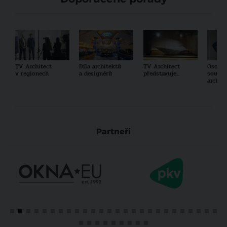
TV Architect
Díla architektů
TV Architect
Osobno
v regionech
a designérů
představuje...
součas
archit
Partneři