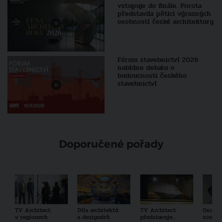
vstupuje do finále. Porota
představila pětici výrazných
osobností české architektury
Fórum stavebnictví 2026
nabídne debatu o
budoucnosti českého
stavebnictví
Doporučené pořady
TV Architect
Díla architektů
TV Architect
Osobno
v regionech
a designérů
představuje...
součas