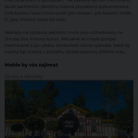
memorandum o spolupráci. Na základě těchto memorand
bude partnerům předána hotová projektová dokumentace.
Lidé budou moci mola využít pro relaxaci, pro kotvení loděk,
či jako vhodný vstup do vody.
Náklady na výstavbu jednoho mola jsou odhadovány na
zhruba dva miliony korun. Aktuálně se chystá podpis
memorand a po výběru zhotovitele začne výstavba, která by
mohla být hotová v průběhu druhé poloviny příštího roku.
Mohlo by vás zajímat
Zprávy a aktuality