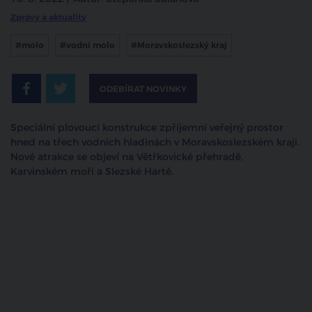
Zprávy a aktuality
#molo
#vodní molo
#Moravskoslezský kraj
ODEBÍRAT NOVINKY
Speciální plovoucí konstrukce zpříjemní veřejný prostor
hned na třech vodních hladinách v Moravskoslezském kraji.
Nové atrakce se objeví na Větřkovické přehradě,
Karvinském moři a Slezské Hartě.