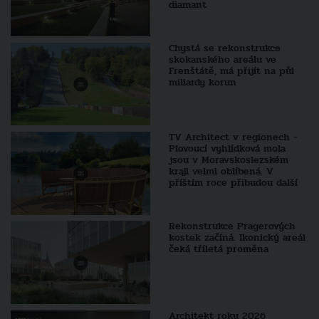
diamant
Chystá se rekonstrukce
skokanského areálu ve
Frenštátě, má přijít na půl
miliardy korun
TV Architect v regionech -
Plovoucí vyhlídková mola
jsou v Moravskoslezském
kraji velmi oblíbená. V
příštím roce přibudou další
Rekonstrukce Pragerových
kostek začíná. Ikonický areál
čeká tříletá proměna
Architekt roku 2026