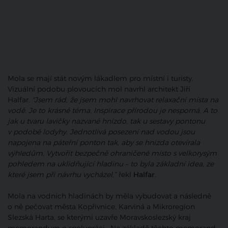
Mola se mají stát novým lákadlem pro místní i turisty.
Vizuální podobu plovoucích mol navrhl architekt Jiří
Halfar.
"Jsem rád, že jsem mohl navrhovat relaxační místa na
vodě. Je to krásné téma. Inspirace přírodou je nesporná. A to
jak u tvaru lavičky nazvané hnízdo, tak u sestavy pontonu
v podobě lodyhy. Jednotlivá posezení nad vodou jsou
napojena na páteřní ponton tak, aby se hnízda otevírala
výhledům. Vytvořit bezpečně ohraničené místo s velkorysým
pohledem na uklidňující hladinu – to byla základní idea, ze
které jsem při návrhu vycházel,“
řekl
Halfar
.
Mola na vodních hladinách by měla vybudovat a následně
o ně pečovat města Kopřivnice, Karviná a Mikroregion
Slezská Harta, se kterými uzavře Moravskoslezský kraj