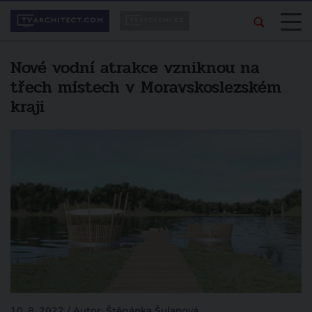
Nové vodní atrakce vzniknou na
třech místech v Moravskoslezském
kraji
10. 8. 2022 / Autor: Štěpánka Šulanová