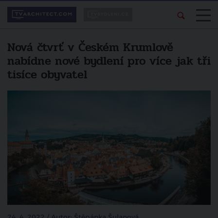
Nová čtvrť v Českém Krumlově
nabídne nové bydlení pro více jak tři
tisíce obyvatel
24. 4. 2022 / Autor: Štěpánka Šulanová