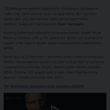
„
Potřebujeme bydlení nájemního charakteru, družstevní
nebo jiné, které stáhne cenu (za byty) dolů. Byli bychom
velmi rádi, aby zde vznikla velká porce nájemního
bydlení,"
reagoval místostarosta
Josef Hermann
.
Kasárny Vyšný byly původně schwarzenberský statek. Nové
kasárny vznikaly v 60. a 70. letech 20. století pro pohraniční
vojsko, v 90. letech sloužil areál mezinárodním jednotkám
SFOR.
Nové byty se již teď staví v bývalém areálu českokrumlovské
Jitony. Developerská společnost zde buduje bytový komplex
s názvem Krumlovský vltavín, taktéž podle návrhu Ateliéru
8000. Zahrne 193 apartmánů a bytů. První fáze by měla
skončit v druhé polovině roku 2023.
TV Architect představuje: Atelier A8000