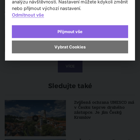
analýzu návštěvnosti. Nastavení můžete kdykoli změnit
nebo přijmout výchozí nastavení.
Odmítnout vše
Velmi zajímavý poklad našli
archeologové na Moravě
Přijmout vše
Vybrat Cookies
VÍCE
Sledujte také
Zvýšená ochrana UNESCO má
v Česku teprve druhého
zástupce. Je jím Český
Krumlov