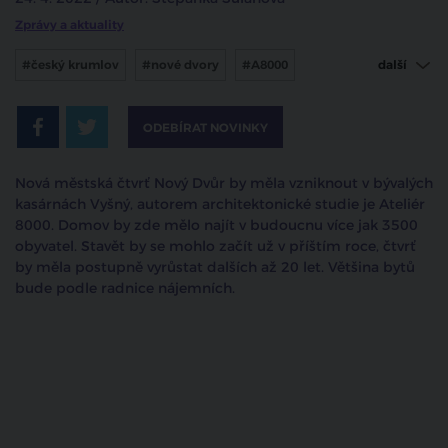
Zprávy a aktuality
#český krumlov
#nové dvory
#A8000
další
#městská čtvrť
ODEBÍRAT NOVINKY
Nová městská čtvrť Nový Dvůr by měla vzniknout v bývalých
kasárnách Vyšný, autorem architektonické studie je Ateliér
8000. Domov by zde mělo najít v budoucnu více jak 3500
obyvatel. Stavět by se mohlo začít už v příštím roce, čtvrť
by měla postupně vyrůstat dalších až 20 let. Většina bytů
bude podle radnice nájemních.