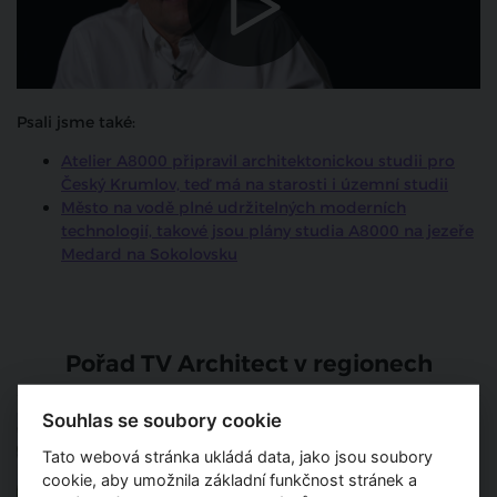
Psali jsme také:
Atelier A8000 připravil architektonickou studii pro
Český Krumlov, teď má na starosti i územní studii
Město na vodě plné udržitelných moderních
technologií, takové jsou plány studia A8000 na jezeře
Medard na Sokolovsku
Pořad TV Architect v regionech
Souhlas se soubory cookie
Architektonické studio
A8000 navrhlo hokejovou
halu v Hluboké nad Vltavou
Tato webová stránka ukládá data, jako jsou soubory
cookie, aby umožnila základní funkčnost stránek a