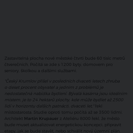
Zastavitelná plocha nové městské čtvrti bude 60 tisíc metrů
čtverečních. Počítá se zde s 1200 byty, domovem pro
seniory, školkou a dalšími službami.
"Český Krumlov přišel v posledních dvaceti letech zhruba
o deset procent obyvatel a jedním z problémů je
nedostatečná nabídka bydlení. Bývalá kasárna jsou ideálním
místem, je to 24 hektarů plochy, kde může bydlet až 2500
lidí v horizontu dalších patnácti, dvaceti let,"
řekl
místostarosta. Studie oproti tomu počítá až se 3500 lidmi.
Architekt
Martin Krupauer
z Ateliéru 8000 řekl, že město
bude muset aktualizovat energetickou koncepci, připravit
etapy, jak se bude stavět, nebo schválit nový územní plán.