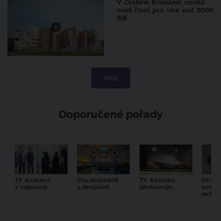
V Českém Krumlově vzniká
nová čtvrť pro více než 3000
lidí
VÍCE
Doporučené pořady
TV Architect
Díla architektů
TV Architect
Osobno
v regionech
a designérů
představuje...
součas
archit