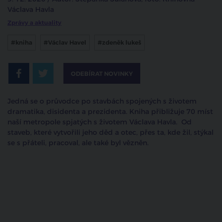
Václava Havla
Zprávy a aktuality
#kniha
#Václav Havel
#zdeněk lukeš
ODEBÍRAT NOVINKY
Jedná se o průvodce po stavbách spojených s životem
dramatika, disidenta a prezidenta. Kniha přibližuje 70 míst
naší metropole spjatých s životem Václava Havla. Od
staveb, které vytvořili jeho děd a otec, přes ta, kde žil, stýkal
se s přáteli, pracoval, ale také byl vězněn.