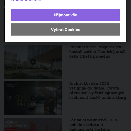
Osobnosti současné
architektury -
Přijmout vše
DOKUMENTÁRNÍ FILM: Zdeněk
Lukeš - 70 let vášně pro
architekturu a historii
Vybrat Cookies
Rekonstrukce Pragerových
kostek začíná. Ikonický areál
čeká tříletá proměna
Architekt roku 2026
vstupuje do finále. Porota
představila pětici výrazných
osobností české architektury
Fórum stavebnictví 2026
nabídne debatu o
budoucnosti českého