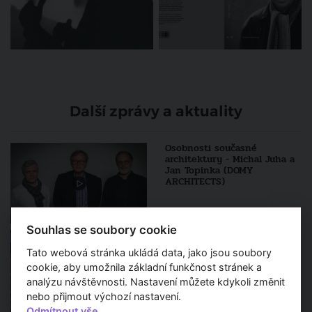
Další zprávy a aktuality
Osobnosti současné
architektury - Michal Juha a
Jan Topinka (DOMY
ARCHITECTS)
Souhlas se soubory cookie
Skryté poklady architektury
65. díl
- Palác DRN a
Tato webová stránka ukládá data, jako jsou soubory
Schönkirchovský palác
cookie, aby umožnila základní funkčnost stránek a
analýzu návštěvnosti. Nastavení můžete kdykoli změnit
nebo přijmout výchozí nastavení.
Odmítnout vše