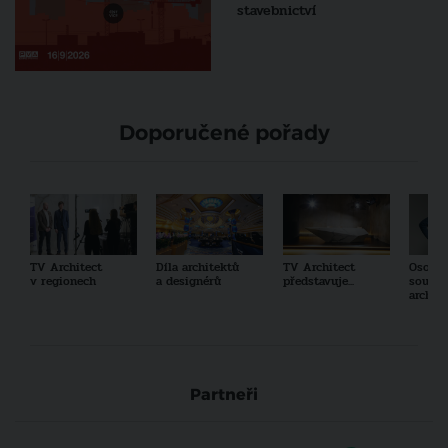
stavebnictví
Doporučené pořady
TV Architect
Díla architektů
TV Architect
Osobno
v regionech
a designérů
představuje...
součas
archit
Partneři