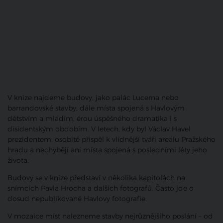
V knize najdeme budovy, jako palác Lucerna nebo
barrandovské stavby, dále místa spojená s Havlovým
dětstvím a mládím, érou úspěšného dramatika i s
disidentským obdobím. V letech, kdy byl Václav Havel
prezidentem, osobitě přispěl k vlídnější tváři areálu Pražského
hradu a nechybějí ani místa spojená s posledními léty jeho
života.
Budovy se v knize představí v několika kapitolách na
snímcích Pavla Hrocha a dalších fotografů. Často jde o
dosud nepublikované Havlovy fotografie.
V mozaice míst nalezneme stavby nejrůznějšího poslání – od