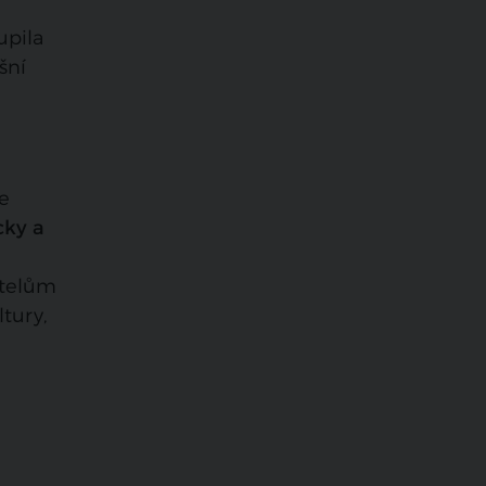
upila
šní
je
cky a
pitelům
ltury,