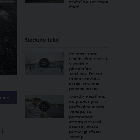
změní na Parkovou
čtvrť
Sledujte také
Rekonstrukce
Libeňského mostu
vychází z
původního
Janákova řešení.
Praha schválila
aktualizovanou
podobu studie
Zdeněk Lukeš zve
INKY
na plavbu pod
pražskými mosty.
Vydejte se
prozkoumat
architektonické
skvosty, které
 i
propojují břehy
Vltavy!