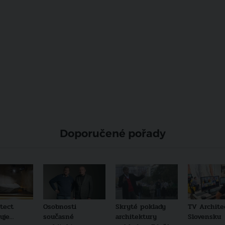
Doporučené pořady
tect
Osobnosti
Skryté poklady
TV Archite
je...
současné
architektury
Slovensku