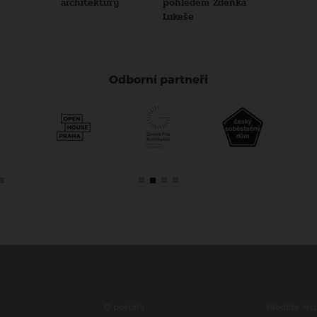
architektury
pohledem Zdeňka
Lukeše
Odborní partneři
O portálu
Hledáte insp