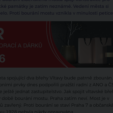
rické památky je zatím neznámé. Vedení města si
o. Proti bourání mostu vznikla v minulosti petice
ta spojující dva břehy Vltavy bude patrně zbourán.
bními prvky dnes podpořili pražští radní z ANO a 
ještě jednat zastupitelstvo. Jak spojit vltavské bř
době bourání mostu, Praha zatím neví. Most je v
nů zavřený. Proti bourání se staví Praha 7 a občansk
ku 1928 nebyla nikdy opravována.