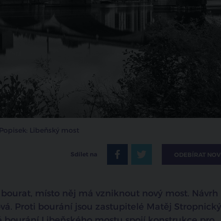
Popisek: Libeňský most
Sdílet na
ODEBÍRAT NOV
bourat, místo něj má vzniknout nový most. Návrh
á. Proti bourání jsou zastupitelé Matěj Stropnický
ě bourání Libeňského mostu spojí konstrukce pro