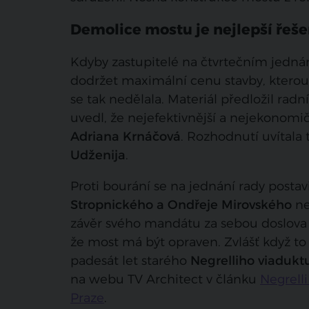
Demolice mostu je nejlepší řeše
Kdyby zastupitelé na čtvrtečním jednán
dodržet maximální cenu stavby, kterou
se tak nedělala. Materiál předložil rad
uvedl, že nejefektivnější a nejekonomi
Adriana Krnáčová
. Rozhodnutí uvítala
Udženija
.
Proti bourání se na jednání rady postav
Stropnického a Ondřeje Mirovského
ne
závěr svého mandátu za sebou doslova 
že most má být opraven. Zvlášť když to
padesát let starého
Negrelliho viadukt
na webu TV Architect v článku
Negrell
Praze
.