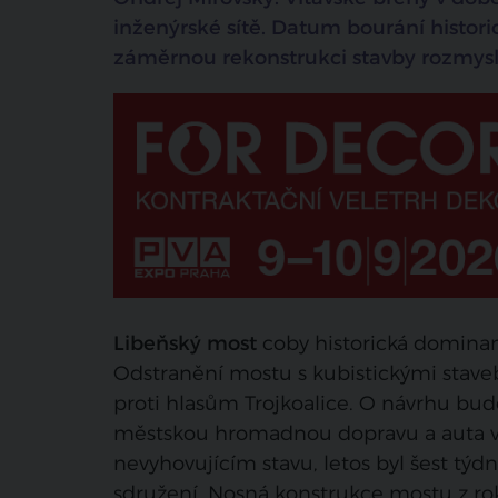
inženýrské sítě. Datum bourání histo
záměrnou rekonstrukci stavby rozmyslel
Libeňský most
coby historická dominan
Odstranění mostu s kubistickými stave
proti hlasům Trojkoalice. O návrhu bude 
městskou hromadnou dopravu a auta v 
nevyhovujícím stavu, letos byl šest týd
sdružení. Nosná konstrukce mostu z ro