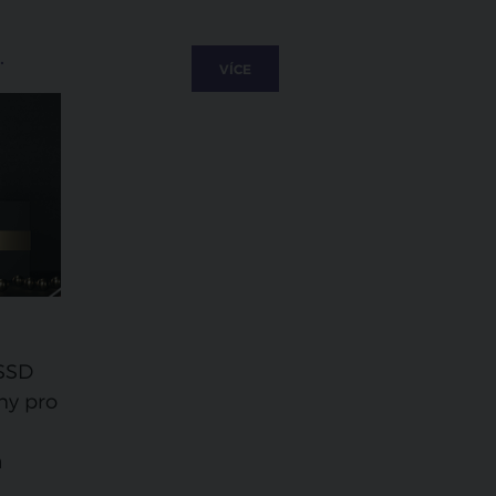
.
VÍCE
ČSSD
ehy pro
á