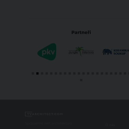
Partneři
Spojujeme svět architektury
O nás