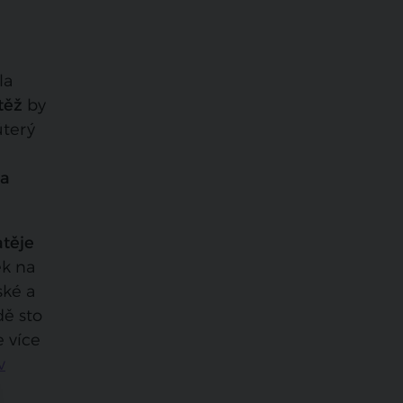
la
těž
by
úterý
ra
atěje
ek na
ské a
dě sto
e více
v