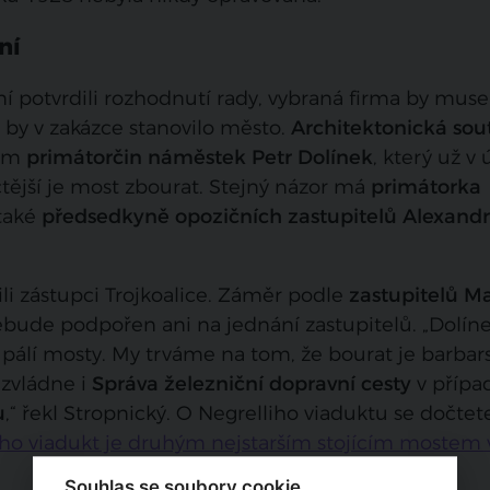
ní
í potvrdili rozhodnutí rady, vybraná firma by muse
 by v zakázce stanovilo město.
Architektonická sou
ním
primátorčin náměstek Petr Dolínek
, který už v 
čtější je most zbourat. Stejný názor má
primátorka
 také
předsedkyně opozičních zastupitelů Alexand
ili zástupci Trojkoalice. Záměr podle
zastupitelů M
bude podpořen ani na jednání zastupitelů. „Dolín
pálí mosty. My trváme na tom, že bourat je barbar
 zvládne i
Správa železniční dopravní cesty
v přípa
u
,“ řekl Stropnický. O Negrelliho viaduktu se dočtet
iho viadukt je druhým nejstarším stojícím mostem 
Souhlas se soubory cookie