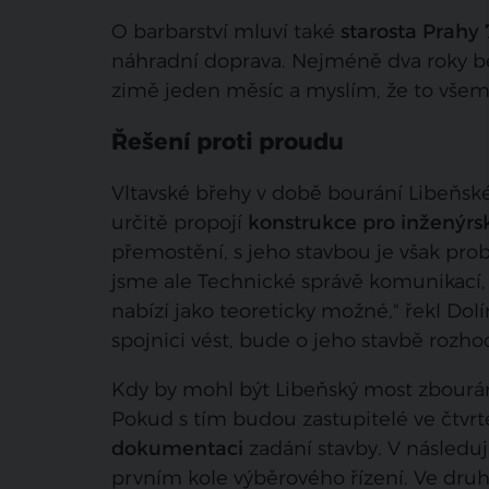
O barbarství mluví také
starosta Prahy 
náhradní doprava. Nejméně dva roky bez
zimě jeden měsíc a myslím, že to všem s
Řešení proti proudu
Vltavské břehy v době bourání Libeňsk
určitě propojí
konstrukce pro inženýrsk
přemostění, s jeho stavbou je však pr
jsme ale Technické správě komunikací, 
nabízí jako teoreticky možné," řekl Do
spojnici vést, bude o jeho stavbě rozh
Kdy by mohl být Libeňský most zbourá
Pokud s tím budou zastupitelé ve čtvrt
dokumentaci
zadání stavby. V následuj
prvním kole výběrového řízení. Ve dru