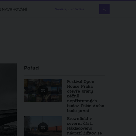
E NAVRHOVÁNÍ
Pořad
Festival Open
House Praha
otevře brány
běžně
nepřístupných
budov. Palác Archa
bude první
Brownfield v
severní části
Nákladového
nádraží Žižkov se