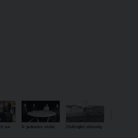
ct na
U jednoho stolu
Chátrající skvosty
Architekti no
generace