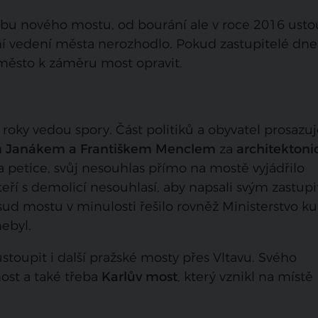
vbu nového mostu, od bourání ale v roce 2016 usto
yní vedení města nerozhodlo. Pokud zastupitelé dne
 město k záměru most opravit.
roky vedou spory. Část politiků a obyvatel prosazu
 Janákem a Františkem Menclem
za
architektoni
la petice, svůj nesouhlas přímo na mostě vyjádřilo
 kteří s demolicí nesouhlasí, aby napsali svým zastu
Osud mostu v minulosti řešilo rovněž Ministerstvo ku
ebyl.
stoupit i další pražské mosty přes Vltavu. Svého
ost a také třeba
Karlův most
, který vznikl na místě