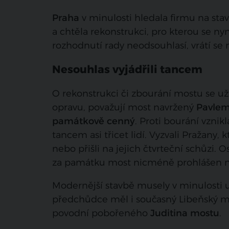
Praha
v minulosti hledala firmu na sta
a chtěla rekonstrukci, pro kterou se n
rozhodnutí rady neodsouhlasí, vrátí se
Nesouhlas vyjádřili tancem
O rekonstrukci či zbourání mostu se už 
opravu, považují most navržený
Pavlem
památkově cenný
. Proti bourání vznik
tancem asi třicet lidí. Vyzvali Pražany,
nebo přišli na jejich čtvrteční schůzi. 
za památku most nicméně prohlášen n
Modernější stavbě musely v minulosti u
předchůdce měl i současný Libeňský m
povodní pobořeného
Juditina mostu
.