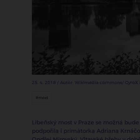
25. 4. 2018 / Autor: Wikimedia commons/ GyroX 
#most
Libeňský most v Praze se možná bude 
podpořila i primátorka Adriana Krnáčov
Ondřej Mirovský. Vltavské břehy v dob