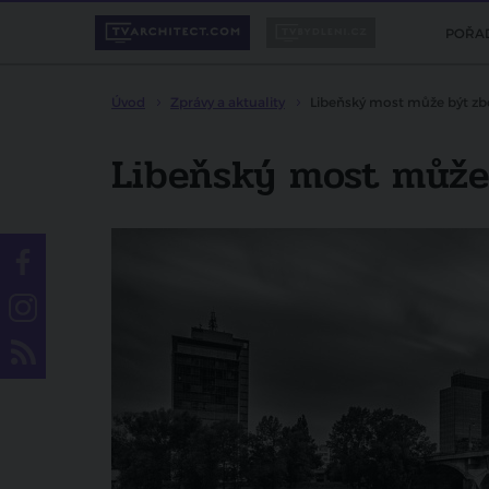
POŘA
Úvod
Zprávy a aktuality
Libeňský most může být z
Libeňský most může