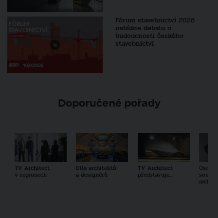
Fórum stavebnictví 2026
nabídne debatu o
budoucnosti českého
stavebnictví
Doporučené pořady
TV Architect
Díla architektů
TV Architect
Osobno
v regionech
a designérů
představuje...
součas
archit