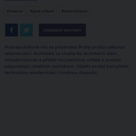
#interier
#pod vrškem
#noarchitects
ODEBÍRAT NOVINKY
Prvorepubliková vila na předměstí Prahy prošla celkovou
rekonstrukcí. Architekti ze studia No Architects dům
zmodernizovali a přidali mu jednotný vzhled a prostor
odpovídající dnešním potřebám. Objekt prošel kompletní
technickou modernizací i změnou dispozic.