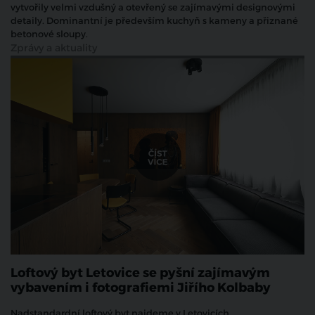
vytvořily velmi vzdušný a otevřený se zajímavými designovými
detaily. Dominantní je především kuchyň s kameny a přiznané
betonové sloupy.
Zprávy a aktuality
Loftový byt Letovice se pyšní zajímavým
vybavením i fotografiemi Jiřího Kolbaby
Nadstandardní loftový byt najdeme v Letovicích