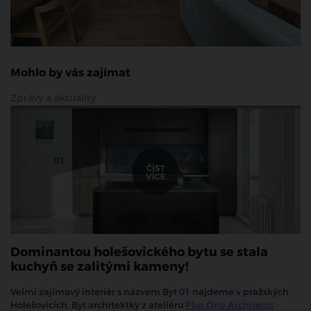
Mohlo by vás zajímat
Zprávy a aktuality
Dominantou holešovického bytu se stala
kuchyň se zalitými kameny!
Velmi zajímavý interiér s názvem Byt 01 najdeme v pražských
Holešovicích. Byt architektky z ateliéru
Plus One Architects