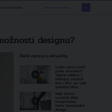
E NAVRHOVÁNÍ
 možnosti designu?
Další zprávy a aktuality
Ladíte barvu dveří
podle interiéru?
Vybrat můžete z
běžných odstínů
RAL i NCS, ale také
unikátní bílou
Když klienti
nechtějí dělat
kompromisy.
Dveře kombinující
design,