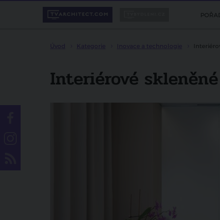
POŘA
Úvod
Kategorie
Inovace a technologie
Interiéro
Interiérové skleněné