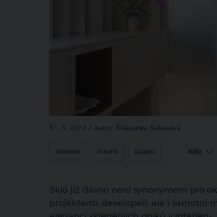
31. 3. 2022 / Autor: Štěpánka Šulanová
#interier
#dveře
#sapeli
další
#sapeli unlimited
#příčka
Sklo již dávno není synonymem pro okna.
#materiály
#sklo
projektanti, developeři, ale i samotní 
elegancí skleněných prvků v interiéru.