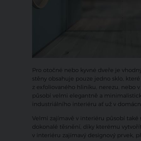
Pro otočné nebo kyvné dveře je vhodn
stěny obsahuje pouze jedno sklo, které j
z exfoliovaného hliníku, nerezu, nebo v 
působí velmi elegantně a minimalisticky
industriálního interiéru ať už v domác
Velmi zajímavě v interiéru působí také
dokonalé těsnění, díky kterému vytvoříte
v interiéru zajímavý designový prvek, 