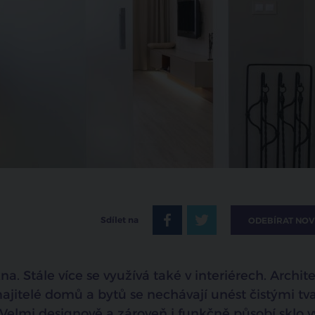
Sdílet na
ODEBÍRAT NOV
 Stále více se využívá také v interiérech. Archite
majitelé domů a bytů se nechávají unést čistými tv
 Velmi designově a zároveň i funkčně působí sklo v