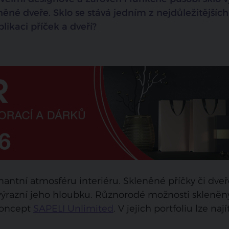
něné dveře. S
klo se stává jedním z nejdůležitějších
likaci příček a dveří?
nantní atmosféru interiéru. Skleněné příčky či dve
zvýrazní jeho hloubku. Různorodé možnosti skleně
 koncept
SAPELI Unlimited
. V jejich portfoliu lze nají