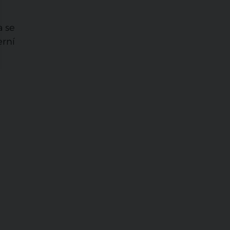
a se
erní