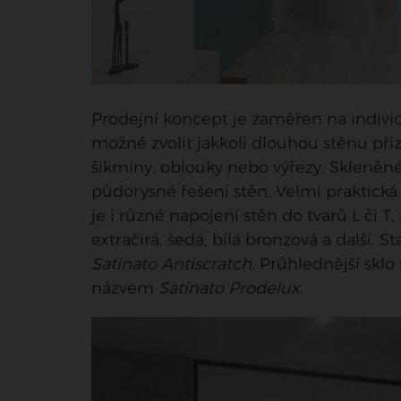
Prodejní koncept je zaměřen na individ
možné zvolit jakkoli dlouhou stěnu p
šikminy, oblouky nebo výřezy. Skleněné
půdorysné řešení stěn. Velmi praktická
je i různé napojení stěn do tvarů L či T,
extračirá, šedá, bílá bronzová a další. S
Satinato Antiscratch
. Průhlednější skl
názvem
Satinato Prodelux
.