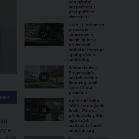
odhlučnění,
bezpečnost i
protipožární
vlastnosti
SAPELI Unlimited
proměnili
showroom v
magický les a
představili
unikátní koncept
spolupráce s
architekty
Rekonstrukce
Pragerových
kostek začíná.
Ikonický areál
čeká tříletá
proměna
INKY
Architekt roku
2026 vstupuje do
finále. Porota
představila pětici
výrazných
kti,
osobností české
ary a
architektury
yužité
Fórum stavebnictví