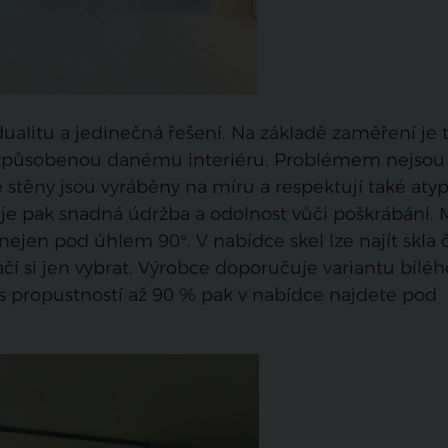
ualitu a jedinečná řešení. Na základě zaměření je 
řizpůsobenou danému interiéru. Problémem nejsou
 stěny jsou vyráběny na míru a respektují také aty
 je pak snadná údržba a odolnost vůči poškrábání.
 nejen pod úhlem 90°. V nabídce skel lze najít skla č
tačí si jen vybrat. Výrobce doporučuje variantu bíléh
o s propustností až 90 % pak v nabídce najdete pod