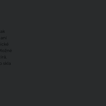
tak
 ani
pické
 Možné
irá,
o skla