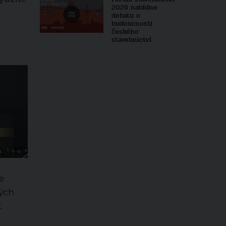
2026 nabídne
debatu o
budoucnosti
českého
stavebnictví
ře
ných
t