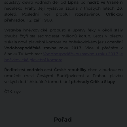
soustavy devíti vodních děl od
Lipna
po
nádrž ve Vraném
nedaleko Prahy. Její výstavba začala v třicátých letech 20.
století. Poslední vor proplul rozestavěnou
Orlickou
přehradou
12. září 1960.
Výstavba hněvkovické propusti a úpravy řeky v okolí stály
zhruba čtyři sta sedmdesát milionů korun. Letos v březnu
získala nová plavební komora na hněvkovickém jezu ocenění
Vodohospodářská stavba roku 2017
. Více si přečtěte v
článku TV Architect
Vodohospodářskou stavbou roku 2017 je
hněvkovická plavební komora
.
Ředitelství vodních cest České republiky
chce v budoucnu
umožnit mezi Českými Budějovicemi a Prahou plavbu
velkých lodí. Aktuálně tomu brání
přehrady Orlík a Slapy
.
ČTK, nyv
Pořad