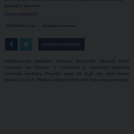
plavební komora
Zprávy a aktuality
#Jihočeský kraj
#plavební komora
ODEBÍRAT NOVINKY
Hněvkovická plavební komora pomohla obnovit lodní
dopravu do Evropy. V minulosti ji zamezila výstavba
Vltavské kaskády. Projekt vyšel na čtyři sta sedmdesát
milionů korun. Plavbě velkých lodí brání dvě velké přehrady.