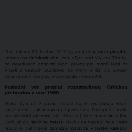
Před rokem, 20. května 2017, byla otevřena
nová plavební
komora na Hněvkovickém jezu
u Týna nad Vltavou. Tím byl
po desetiletích obnoven lodní provoz pro menší lodě na
Vltavě
z Českých Budějovic do Prahy a dál do Evropy.
Obnova vodní cesty po Vltavě začala v roce 2006.
Poslední vor proplul rozestavěnou Orlickou
přehradou v roce 1960
Vltava byla už v dávné historii hojně využívanou vodní
spojnicí měst zakládaných při jejím toku. Postupně sloužila
pro nákladní přepravu soli, dřeva a jiných materiálů z jihu
Čech až do
hlavního města
. Plavbu na nejdelší řece České
republiky definitivně zamezila
výstavba Vltavské kaskády
,