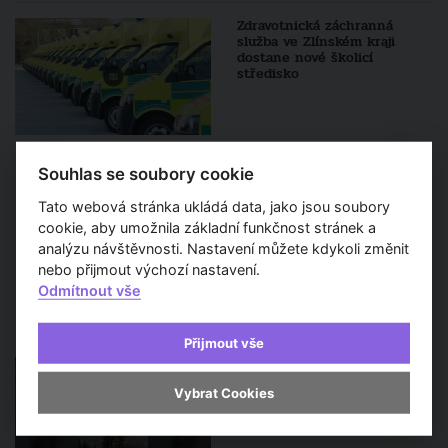
Zdravotnická záchranná
služba ve Zlínském kraji
dostane nové školicí
středisko
Festival Open House Praha
přilákal přes padesát tisíc
Souhlas se soubory cookie
návštěvníků
Tato webová stránka ukládá data, jako jsou soubory
cookie, aby umožnila základní funkčnost stránek a
analýzu návštěvnosti. Nastavení můžete kdykoli změnit
nebo přijmout výchozí nastavení.
Odmítnout vše
Sledujte také
Přijmout vše
Nedaleko Kaplice otevřeli
rozhlednu odkazující na
Vybrat Cookies
šlechtický rod Rožmberků