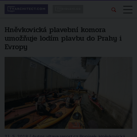
Hněvkovická plavební komora
umožňuje lodím plavbu do Prahy i
Evropy
21. 5. 2018 / Autor: vltava.resort.cz Popisek: Hněvkovická