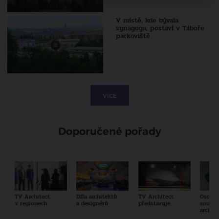
V místě, kde bývala
synagoga, postaví v Táboře
parkoviště
VÍCE
Doporučené pořady
TV Architect
Díla architektů
TV Architect
Osobno
v regionech
a designérů
představuje...
součas
archit