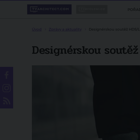
POŘA
Úvod
Zprávy a aktuality
Designérskou soutěž HDS/L
Designérskou soutěž