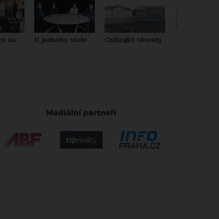
ct na
U jednoho stolu
Chátrající skvosty
Architekti no
generace
Mediální partneři