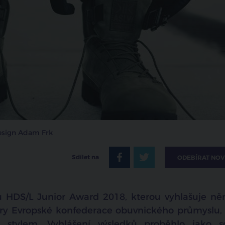
design Adam Frk
Sdílet na
ODEBÍRAT NOV
 HDS/L Junior Award 2018, kterou vyhlašuje n
y Evropské konfederace obuvnického průmyslu, 
stylem. Vyhlášení výsledků proběhlo jako s