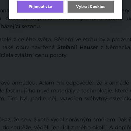
Přijmout vše
Vybrat Cookies
konalo dvanáctého března v düsseldorfské
Gallery
u obuvi a doplňků. Veletrh je mezinárodní ud
házející sezonu.
atelé z celého světa. Během veletrhu byla prezen
a také obuv navržená
Stefanií Hauser
z Německa,
žela zvláštní cenu poroty.
 právě armádou, Adam Frk odpověděl, že k armádě
le fascinují ho nové materiály a technologie, které 
m. Tím byl, podle něj, vytvořen svébytný estetick
az, že se v životě vydal správným směrem. Jak ř
 do soutěže, věděli jen lidi z mého okolí.“ A doplň