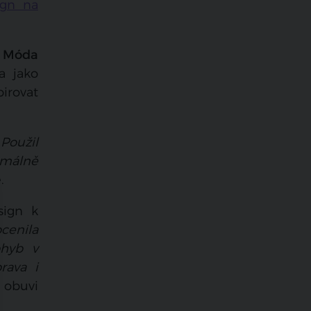
ign na
o
Móda
a jako
pirovat
„
Použil
imálně
.
sign k
cenila
ohyb v
rava i
t obuvi