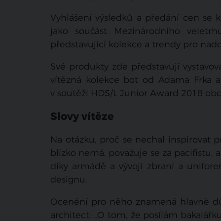
Vyhlášení výsledků a předání cen se 
jako součást Mezinárodního veletrh
představující kolekce a trendy pro nadc
Své produkty zde představují vystavov
vítězná kolekce bot od Adama Frka 
v soutěži HDS/L Junior Award 2018 obdr
Slovy vítěze
Na otázku, proč se nechal inspirovat
blízko nemá, považuje se za pacifistu, a
díky armádě a vývoji zbraní a unifore
designu.
Ocenění pro něho znamená hlavně důk
architect: „O tom, že posílám bakalářku