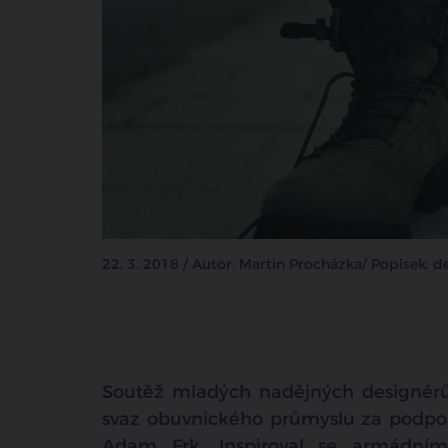
22. 3. 2018 / Autor: Martin Procházka/ Popisek: 
Soutěž mladých nadějných designérů
svaz obuvnického průmyslu za podpor
Adam Frk. Inspiroval se armádním 