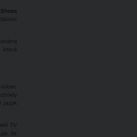
 Shoes
álostí
tována
 která
 vůbec
vznikly
ý jazyk
ekl TV
uje, že