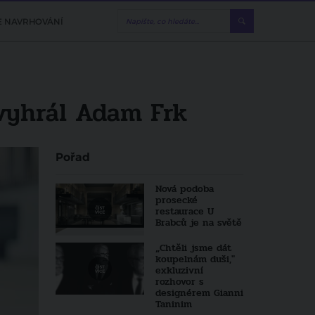
E NAVRHOVÁNÍ
vyhrál Adam Frk
Pořad
Nová podoba
prosecké
restaurace U
Brabců je na světě
„Chtěli jsme dát
koupelnám duši,"
exkluzivní
rozhovor s
designérem Gianni
Taninim