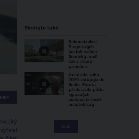
Sledujte také
Rekonstrukce
Pragerových
kostek začíná.
Ikonický areál
čeká tříletá
proměna
Architekt roku
2026 vstupuje do
finále. Porota
představila pětici
výrazných
INKY
osobností české
architektury
ěmecký
VÍCE
vyhrál
oučást