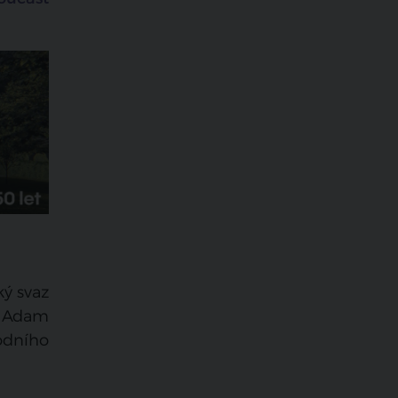
ý svaz
l Adam
odního