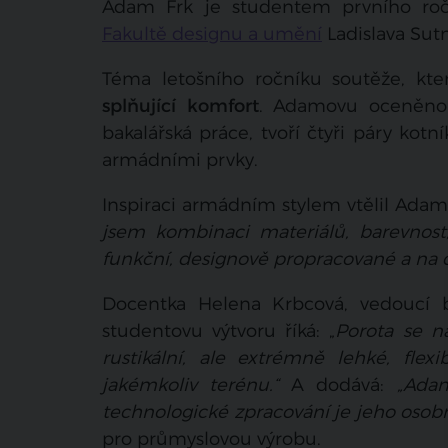
Adam Frk je studentem prvního ro
Fakultě designu a umění
Ladislava Sutn
Téma letošního ročníku soutěže, kte
splňující komfort
. Adamovu oceněnou 
bakalářská práce, tvoří čtyři páry kotn
armádními prvky.
Inspiraci armádním stylem vtělil Adam
jsem kombinaci materiálů, barevnost
funkční, designově propracované a na 
Docentka Helena Krbcová, vedoucí b
studentovu výtvoru říká: „
Porota se n
rustikální, ale extrémně lehké, flex
jakémkoliv terénu.“
A dodává:
„Adam
technologické zpracování je jeho osobn
pro průmyslovou výrobu.