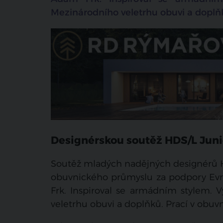
Mezinárodního veletrhu obuvi a doplň
Designérskou soutěž HDS/L Jun
Soutěž mladých nadějných designérů H
obuvnického průmyslu za podpory Evr
Frk. Inspiroval se armádním stylem. 
veletrhu obuvi a doplňků. Prací v obuvn