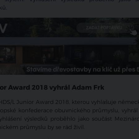
ků.
ior Award 2018 vyhrál Adam Frk
DS/L Junior Award 2018, kterou vyhlašuje německ
opské konfederace obuvnického průmyslu, vyhrá
Vyhlášení výsledků proběhlo jako součást Mezinár
ickém průmyslu by se rád živil.