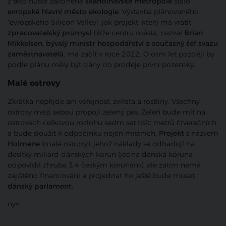
z této hustě zalidněné
skandinávské metropole
stalo
evropské hlavní město ekologie
. Výstavba plánovaného
"evropského Silicon Valley", jak projekt, který má vrátit
zpracovatelský průmysl
blíže centru města, nazval
Brian
Mikkelsen, bývalý ministr hospodářství a současný šéf svazu
zaměstnavatelů
, má začít v roce 2022. O osm let později by
podle plánu měly být dány do prodeje první pozemky.
Malé ostrovy
Zkrátka nepřijde ani veřejnost, zvířata a rostliny. Všechny
ostrovy mezi sebou propojí zelený pás. Zeleň bude mít na
ostrovech celkovou rozlohu sedm set tisíc metrů čtverečních
a bude sloužit k odpočinku nejen místních.
Projekt
s názvem
Holmene
(malé ostrovy), jehož náklady se odhadují na
desítky miliard dánských korun (jedna dánská koruna
odpovídá zhruba 3,4 českým korunám), ale zatím nemá
zajištěno financování a projednat ho ještě bude muset
dánský parlament
.
nyv