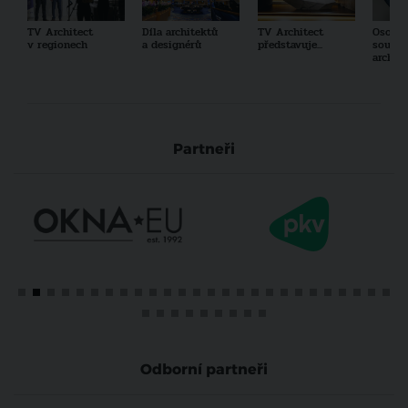
TV Architect
Díla architektů
TV Architect
Osobno
v regionech
a designérů
představuje...
součas
archit
Partneři
Odborní partneři