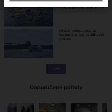
filmového plátna. Dánové
navrhli plovoucí město
Nechal potopit vilu Le
Corbusiera, aby vyjádřil své
postoje
VÍCE
Doporučené pořady