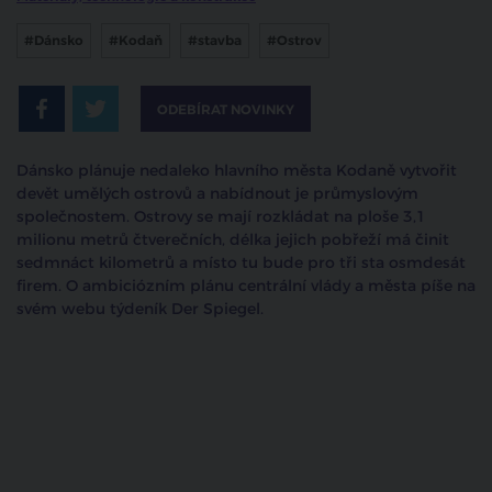
#Dánsko
#Kodaň
#stavba
#Ostrov
ODEBÍRAT NOVINKY
Dánsko plánuje nedaleko hlavního města Kodaně vytvořit
devět umělých ostrovů a nabídnout je průmyslovým
společnostem. Ostrovy se mají rozkládat na ploše 3,1
milionu metrů čtverečních, délka jejich pobřeží má činit
sedmnáct kilometrů a místo tu bude pro tři sta osmdesát
firem. O ambiciózním plánu centrální vlády a města píše na
svém webu týdeník Der Spiegel.