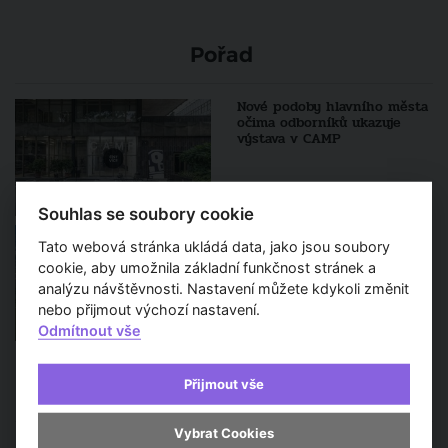
Pořad
Nové podoby hlavního města
očima odborníků ukazuje
výstava v CAMP
Souhlas se soubory cookie
Růžové pole v Kladně bude
zatím bez hypermarketu
Tato webová stránka ukládá data, jako jsou soubory
cookie, aby umožnila základní funkčnost stránek a
analýzu návštěvnosti. Nastavení můžete kdykoli změnit
nebo přijmout výchozí nastavení.
Odmítnout vše
Přijmout vše
Sledujte také
Vybrat Cookies
Tak trochu vodní svět bez