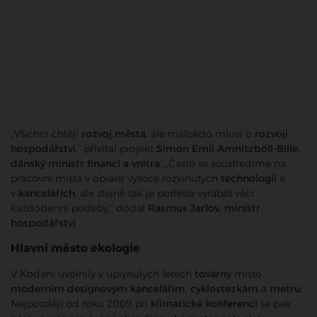
„Všichni chtějí
rozvoj města
, ale málokdo mluví o
rozvoji
hospodářství
,“ přivítal projekt
Simon Emil Amnitzböll-Bille,
dánský ministr financí a vnitra
. „Často se soustředíme na
pracovní místa v oblasti vysoce rozvinutých
technologií
a
v
kancelářích
, ale stejně tak je potřeba vyrábět věci
každodenní potřeby," dodal
Rasmus Jarlov, ministr
hospodářství
.
Hlavní město ekologie
V Kodani uvolnily v uplynulých letech
továrny
místo
moderním designovým kancelářím
,
cyklostezkám
a
metru
.
Nejpozději od roku 2009 po
klimatické konferenci
se pak