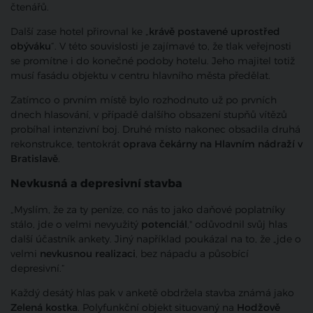
čtenářů.
Další zase hotel přirovnal ke „
krávě postavené uprostřed
obýváku
“. V této souvislosti je zajímavé to, že tlak veřejnosti
se promítne i do konečné podoby hotelu. Jeho majitel totiž
musí fasádu objektu v centru hlavního města předělat.
Zatímco o prvním místě bylo rozhodnuto už po prvních
dnech hlasování, v případě dalšího obsazení stupňů vítězů
probíhal intenzivní boj. Druhé místo nakonec obsadila druhá
rekonstrukce, tentokrát
oprava čekárny na Hlavním nádraží v
Bratislavě
.
Nevkusná a depresivní stavba
„Myslím, že za ty peníze, co nás to jako daňové poplatníky
stálo, jde o velmi nevyužitý
potenciál
," odůvodnil svůj hlas
další účastník ankety. Jiný například poukázal na to, že „jde o
velmi
nevkusnou realizaci
, bez nápadu a působící
depresivní.“
Každý desátý hlas pak v anketě obdržela stavba známá jako
Zelená kostka
. Polyfunkční objekt situovaný na
Hodžově