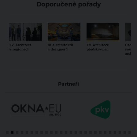
Doporučené pořady
TV Architect
Díla architektů
TV Architect
Osobno
v regionech
a designérů
představuje...
součas
archit
Partneři