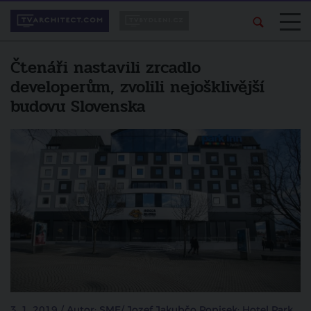
Čtenáři nastavili zrcadlo
developerům, zvolili nejošklivější
budovu Slovenska
3. 1. 2019 / Autor: SME/ Jozef Jakubčo Popisek: Hotel Park