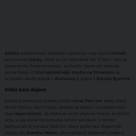
Anketa
odstartovala začátkem prosince, kdy mohli
čtenáři
nominovat
stavby
, které se jim nejméně líbí. O tom, kdo se
dostane do finálové desítky, rozhodlo devět set šedesát
jedna hlasů. O
titul nejošklivější stavba na Slovensku
se
ucházelo devět staveb z
Bratislavy
a jedna z
Banské Bystrice
.
Vítěz kazí dojem
Finálové hlasování ankety ovládl
hotel Park Inn
, který získal
téměř třetinu všech hlasů. Ankety se přitom zúčastnilo tisíc
dva
respondentů
. „Je třeba se na to podívat trochu ze širšího
úhlu, a jak daná novostavba ovlivní své okolí. V tomto
jednoznačně vyhrává Park Inn, který zcela kazí dojem při
vstupu do
Starého Města
, okomentoval hlasování jeden z