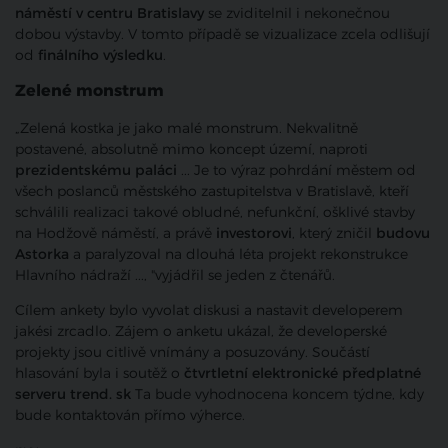
náměstí v centru Bratislavy
se zviditelnil i nekonečnou
dobou výstavby. V tomto případě se vizualizace zcela odlišují
od
finálního výsledku
.
Zelené monstrum
„Zelená kostka je jako malé monstrum. Nekvalitně
postavené, absolutně mimo koncept území, naproti
prezidentskému paláci
... Je to výraz pohrdání městem od
všech poslanců městského zastupitelstva v Bratislavě, kteří
schválili realizaci takové obludné, nefunkční, ošklivé stavby
na Hodžově náměstí, a právě
investorovi
, který zničil
budovu
Astorka
a paralyzoval na dlouhá léta projekt rekonstrukce
Hlavního nádraží ..., "vyjádřil se jeden z čtenářů.
Cílem ankety bylo vyvolat diskusi a nastavit developerem
jakési zrcadlo. Zájem o anketu ukázal, že developerské
projekty jsou citlivě vnímány a posuzovány. Součástí
hlasování byla i soutěž o
čtvrtletní elektronické předplatné
serveru trend. sk
Ta bude vyhodnocena koncem týdne, kdy
bude kontaktován přímo výherce.