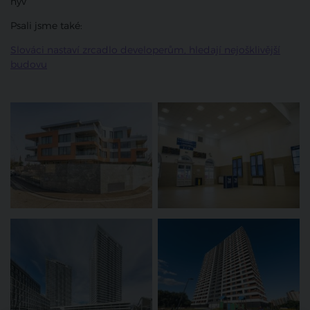
nyv
Psali jsme také:
Slováci nastaví zrcadlo developerům, hledají nejošklivější
budovu