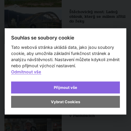
Štěchovický most: Ladný
oblouk, který se málem zřítil
do řeky
Souhlas se soubory cookie
Tato webová stránka ukládá data, jako jsou soubory
cookie, aby umožnila základní funkčnost stránek a
Sledujte také
analýzu návštěvnosti. Nastavení můžete kdykoli změnit
nebo přijmout výchozí nastavení.
Odmítnout vše
Dny evropského dědictví v
Pardubicích otevřou památky
i běžně nepřístupná místa
Přijmout vše
Vybrat Cookies
Tři stavby Ladislava Machoně
132. díl
v Pardubicích