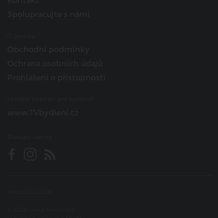
Kontakt
Spolupracujte s námi
O portálu
Obchodní podmínky
Ochrana osobních údajů
Prohlášení o přístupnosti
Hledáte inspiraci pro bydlení?
www.TVbydleni.cz
Sledujte nás na
Nastavení Cookies
© 2026 Living Media s.r.o.