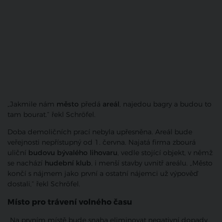
„Jakmile nám
město
předá
areál
, najedou bagry a budou to
tam bourat.“ řekl Schröfel.
Doba demoličních prací nebyla upřesněna. Areál bude
veřejnosti nepřístupný od 1. června. Najatá firma zbourá
uliční
budovu bývalého lihovaru
, vedle stojící objekt, v němž
se nachází
hudební klub
, i menší stavby uvnitř areálu. „Město
končí s nájmem jako první a ostatní nájemci už výpověď
dostali,“ řekl Schröfel.
Místo pro trávení volného času
„Na prvním místě bude snaha eliminovat negativní dopady