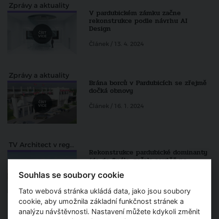
Zprávy a aktuality
V pardubickém zámku začne
rekonstrukce podle návrhu AI
Design
Článek / 13. 4. 2024
Zprávy a aktuality
Brána borců v Pardubicích se zřejmě
dočká obnovy
Článek / 16. 1. 2024
TV Architect v regionech
Rekonstrukce pardubické dominanty
jde do finále, začala soutěž na
obnovu odbavovací haly
Souhlas se soubory cookie
Článek / 27. 12. 2023
Tato webová stránka ukládá data, jako jsou soubory
cookie, aby umožnila základní funkčnost stránek a
analýzu návštěvnosti. Nastavení můžete kdykoli změnit
Zprávy a aktuality