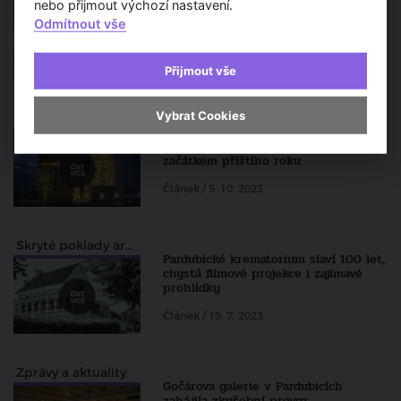
Podoba nového mostu přes Labe v
nebo přijmout výchozí nastavení.
Pardubicích se už rýsuje – ve hře
Odmítnout vše
jsou tři návrhy
Článek / 19. 10. 2023
Přijmout vše
Vybrat Cookies
TV Architect v regionech
Druhá etapa přestavby
Automatických mlýnů odstartuje
začátkem příštího roku
Článek / 5. 10. 2023
Skryté poklady architektury pohledem Zdeňka Lukeše
Pardubické krematorium slaví 100 let,
chystá filmové projekce i zajímavé
prohlídky
Článek / 19. 7. 2023
Zprávy a aktuality
Gočárova galerie v Pardubicích
zahájila zkušební provoz