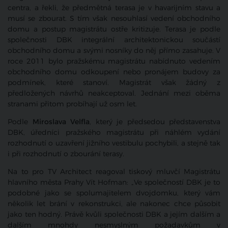
centra, a řekli, že předmětná terasa je v havarijním stavu a
musí se zbourat. S tím však nesouhlasí vedení obchodního
domu a postup magistrátu ostře kritizuje. Terasa je podle
společnosti DBK integrální architektonickou součástí
obchodního domu a svými nosníky do něj přímo zasahuje. V
roce 2011 bylo pražskému magistrátu nabídnuto vedením
obchodního domu odkoupení nebo pronájem budovy za
podmínek, které stanoví. Magistrát však žádný z
předložených návrhů neakceptoval. Jednání mezi oběma
stranami přitom probíhají už osm let.
Podle
Miroslava Velfla
, který je předsedou představenstva
DBK, úředníci pražského magistrátu při náhlém vydání
rozhodnutí o uzavření jižního vestibulu pochybili, a stejně tak
i při rozhodnutí o zbourání terasy.
Na to pro TV Architect reagoval tiskový mluvčí Magistrátu
hlavního města Prahy Vít Hofman: „Ve společností DBK je to
podobné jako se spolumajitelem dvojdomku, který vám
několik let brání v rekonstrukci, ale nakonec chce působit
jako ten hodný. Právě kvůli společnosti DBK a jejím dalším a
dalším mnohdy nesmyslným požadavkům v