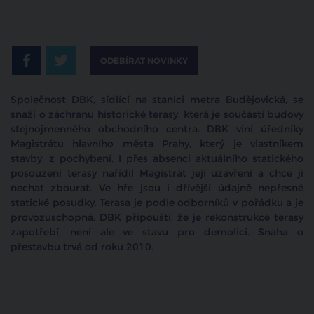
ODEBÍRAT NOVINKY
Společnost DBK, sídlící na stanici metra Budějovická, se
snaží o záchranu historické terasy, která je součástí budovy
stejnojmenného obchodního centra. DBK viní úředníky
Magistrátu hlavního města Prahy, který je vlastníkem
stavby, z pochybení. I přes absenci aktuálního statického
posouzení terasy nařídil Magistrát její uzavření a chce ji
nechat zbourat. Ve hře jsou i dřívější údajně nepřesné
statické posudky. Terasa je podle odborníků v pořádku a je
provozuschopná. DBK připouští, že je rekonstrukce terasy
zapotřebí, není ale ve stavu pro demolici. Snaha o
přestavbu trvá od roku 2010.