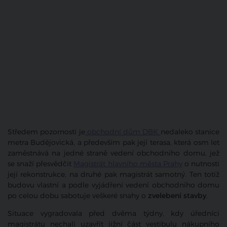
Středem pozornosti je
obchodní dům DBK
nedaleko stanice
metra Budějovická, a především pak její terasa, která osm let
zaměstnává na jedné straně vedení obchodního domu, jež
se snaží přesvědčit
Magistrát hlavního města Prahy
o nutnosti
její rekonstrukce, na druhé pak magistrát samotný. Ten totiž
budovu vlastní a podle vyjádření vedení obchodního domu
po celou dobu sabotuje veškeré snahy o
zvelebení stavby
.
Situace vygradovala před dvěma týdny, kdy úředníci
magistrátu nechali uzavřít jižní část vestibulu nákupního