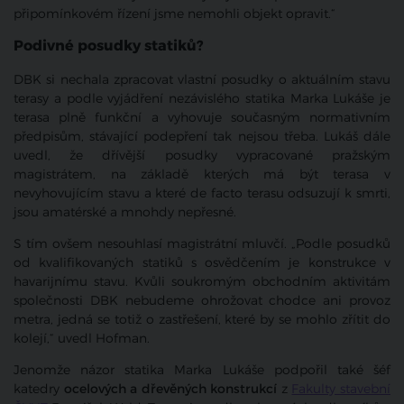
připomínkovém řízení jsme nemohli objekt opravit.“
Podivné posudky statiků?
DBK si nechala zpracovat vlastní posudky o aktuálním stavu
terasy a podle vyjádření nezávislého statika Marka Lukáše je
terasa plně funkční a vyhovuje současným normativním
předpisům, stávající podepření tak nejsou třeba. Lukáš dále
uvedl, že dřívější posudky vypracované pražským
magistrátem, na základě kterých má být terasa v
nevyhovujícím stavu a které de facto terasu odsuzují k smrti,
jsou amatérské a mnohdy nepřesné.
S tím ovšem nesouhlasí magistrátní mluvčí. „Podle posudků
od kvalifikovaných statiků s osvědčením je konstrukce v
havarijnímu stavu. Kvůli soukromým obchodním aktivitám
společnosti DBK nebudeme ohrožovat chodce ani provoz
metra, jedná se totiž o zastřešení, které by se mohlo zřítit do
kolejí,“ uvedl Hofman.
Jenomže názor statika Marka Lukáše podpořil také šéf
katedry
ocelových a dřevěných konstrukcí
z
Fakulty stavební