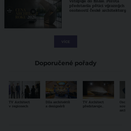
vstupuje do finále. Porota
představila pětici výrazných
osobností české architektury
VÍCE
Doporučené pořady
TV Architect
Díla architektů
TV Architect
Osobno
v regionech
a designérů
představuje...
součas
archit