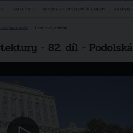
DY
KATEGORIE
ARCHITEKTI, DEVELOPEŘI A FIRMY
AKADEMI
m Zdeňka Lukeše
Podolská vodárna
tektury - 82. díl - Podolsk
Další video
Skryté poklady architektury - Michelská
vodárenská věž