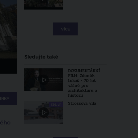
VÍCE
Sledujte také
DOKUMENTÁRNÍ
FILM: Zdeněk
Lukeš - 70 let
vášně pro
architekturu a
historii
INKY
Strossova vila
136. díl
tého