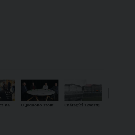
ct na
U jednoho stolu
Chátrající skvosty
Architekti no
generace