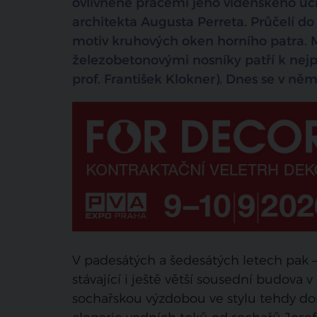
ovlivněné pracemi jeho vídeňského uč
architekta Augusta Perreta. Průčelí d
motiv kruhových oken horního patra. 
železobetonovými nosníky patří k nejp
prof. František Klokner). Dnes se v n
V padesátých a šedesátých letech pak 
stávající i ještě větší sousední budova
sochařskou výzdobou ve stylu tehdy domi