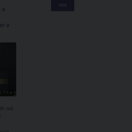
VÍCE
 a
ar a
ih od
u