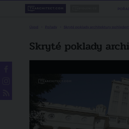
POŘA
Úvod
Pořady
Skryté poklady architektury pohlede
Skryté poklady archi
Líbí se vám pořad?
Sdílejte ho svým přátelům.