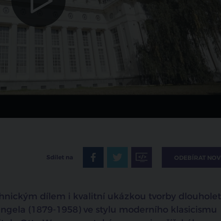
zrušit
Sdílet na
ODEBÍRAT NOV
nickým dílem i kvalitní ukázkou tvorby dlouhole
Engela (1879-1958) ve stylu moderního klasicismu