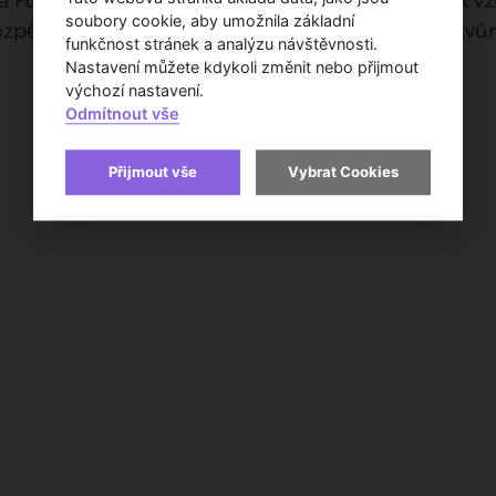
 Fojtíka, Ladislava Nováka a Zdeňka Vodičky. Tak vz
soubory cookie, aby umožnila základní
zpětí téměř čtyřiceti let dle projektu jediného tvůr
funkčnost stránek a analýzu návštěvnosti.
Nastavení můžete kdykoli změnit nebo přijmout
výchozí nastavení.
Odmítnout vše
Přijmout vše
Vybrat Cookies