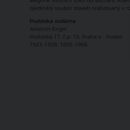
alegorie vodních toků od sochařů Josefa
ojedinělý soubor staveb realizovaný v ro
Podolská vodárna
Antonín Engel
Podolská 17, č.p. 15, Praha 4 - Podolí
1923-1928, 1955-1966