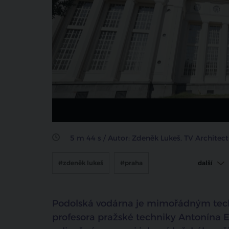
sdílet na facebooku
5 m 44 s / Autor: Zdeněk Lukeš, TV Architect
#zdeněk lukeš
#praha
další
#podolská vodárna
Podolská vodárna je mimořádným tech
profesora pražské techniky Antonína 