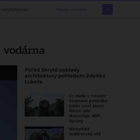
E NAVRHOVÁNÍ
á vodárna
Pořad Skryté poklady
architektury pohledem Zdeňka
Lukeše
Co bude s torzem
Stalinova pomníku
zatím není jasné.
Město zde
dokončuje dílčí
úpravy
Michelská
83. díl
vodárenská věž