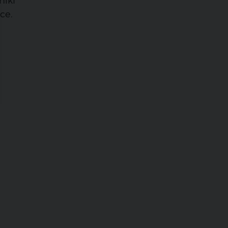
nikl
ce.