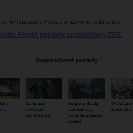
možnění natáčení Muzeu pražského vodárenství.
pořadu Skryté poklady architektury ZDE.
Doporučené pořady
tect
Osobnosti
Skryté poklady
TV Archite
je...
současné
architektury
Slovensku
architektury
pohledem Zdeňka
Lukeše